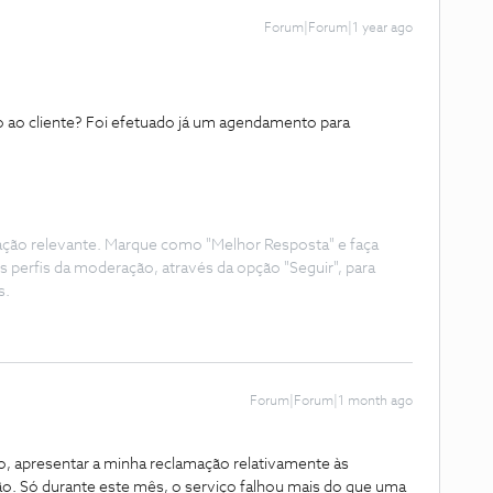
Forum|Forum|1 year ago
o ao cliente? Foi efetuado já um agendamento para
ação relevante. Marque como "Melhor Resposta" e faça
s perfis da moderação, através da opção "Seguir", para
s.
Forum|Forum|1 month ago
, apresentar a minha reclamação relativamente às
são. Só durante este mês, o serviço falhou mais do que uma