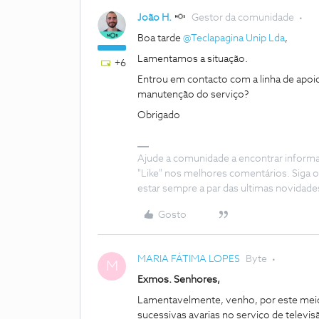
João H.
Gestor da comunidade
Boa tarde ​
@Teclapagina Unip Lda
,
Lamentamos a situação.
+6
Entrou em contacto com a linha de apoi
manutenção do serviço?
Obrigado
Ajude a comunidade a encontrar inform
"Like" nos melhores comentários. Siga o
estar sempre a par das ultimas novidade
Gosto
MARIA FÁTIMA LOPES
Byte
M
Exmos. Senhores,
Lamentavelmente, venho, por este meio
sucessivas avarias no serviço de televi