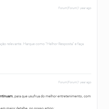
Forum|Forum|1 year ago
ação relevante. Marque como "Melhor Resposta" e faça
Forum|Forum|1 year ago
ntinuam
, para que usufrua do melhor entretenimento, com
g
em maior detalhe, no nosso artigo: