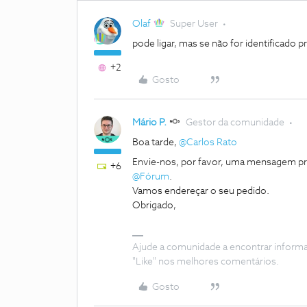
Olaf
Super User
pode ligar, mas se não for identificado
+2
Gosto
Mário P.
Gestor da comunidade
Boa tarde, ​
@Carlos Rato
Envie-nos, por favor, uma mensagem priv
+6
@Fórum
.
Vamos endereçar o seu pedido.
Obrigado,
Ajude a comunidade a encontrar inform
"Like" nos melhores comentários.
Gosto