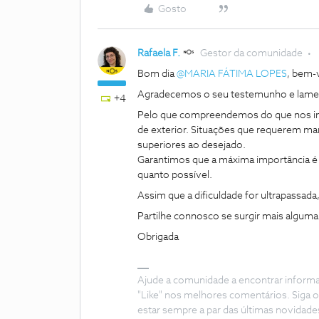
Gosto
Rafaela F.
Gestor da comunidade
​Bom dia ​
@MARIA FÁTIMA LOPES
, bem-
Agradecemos o seu testemunho e lamen
+4
Pelo que compreendemos do que nos indi
de exterior. Situações que requerem m
superiores ao desejado.
Garantimos que a máxima importância é 
quanto possível.
Assim que a dificuldade for ultrapassada
Partilhe connosco se surgir mais algum
Obrigada
Ajude a comunidade a encontrar inform
"Like" nos melhores comentários. Siga o
estar sempre a par das últimas novidade