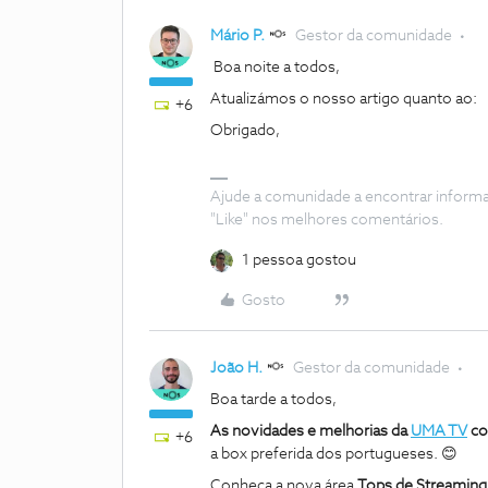
Mário P.
Gestor da comunidade
Boa noite a todos,
Atualizámos o nosso artigo quanto ao:
+6
Obrigado,
Ajude a comunidade a encontrar inform
"Like" nos melhores comentários.
1 pessoa gostou
Gosto
João H.
Gestor da comunidade
Boa tarde a todos,
As novidades e melhorias da
UMA TV
co
+6
a box preferida dos portugueses. 😊
Conheça a nova área
Tops de Streamin