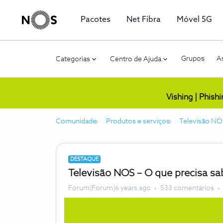
Pacotes
Net Fibra
Móvel 5G
Grupos
As
Categorias
Centro de Ajuda
Vishing | Phish
Comunidade
Produtos e serviços
Televisão NO
DESTAQUE
Televisão NOS – O que precisa sa
Forum|Forum|6 years ago
533 comentários