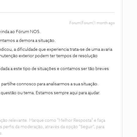
Forum|Forum|1 month ago
vinda ao Fórum NOS.
tamos a demora a situação.
cou, a dificuldade que experiencia trata-se de uma avaria
anutenção exterior podem ter tempos de resolução
dada a este tipo de situações e contamos ser tão breves
, partilhe connosco para analisarmos a sua situação.
a questão ou tema. Estamos sempre aqui para ajudar.
ação relevante. Marque como "Melhor Resposta" e faça
s perfis da moderação, através da opção "Seguir", para
s.