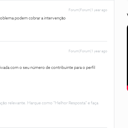
Forum|Forum|1 year ago
 problema podem cobrar a intervenção
Forum|Forum|1 year ago
ada com o seu número de contribuinte para o perfil ​
ação relevante. Marque como "Melhor Resposta" e faça