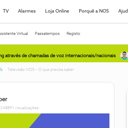
TV
Alarmes
Loja Online
Porquê a NOS
Aju
sistente Virtual
Passatempos
Registo
ing através de chamadas de voz internacionais/nacionais
S
Televisão NOS – O que precisa saber
ber
248891 visualizações