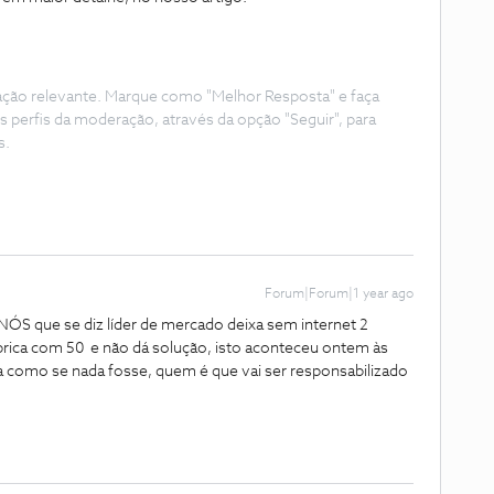
ação relevante. Marque como "Melhor Resposta" e faça
s perfis da moderação, através da opção "Seguir", para
s.
Forum|Forum|1 year ago
S que se diz líder de mercado deixa sem internet 2
brica com 50 e não dá solução, isto aconteceu ontem às
a como se nada fosse, quem é que vai ser responsabilizado