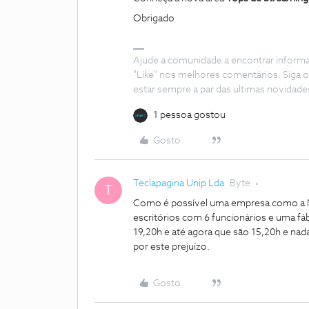
Obrigado
Ajude a comunidade a encontrar inform
"Like" nos melhores comentários. Siga o
estar sempre a par das ultimas novidade
1 pessoa gostou
Gosto
Teclapagina Unip Lda
Byte
T
Como é possível uma empresa como a NÓ
escritórios com 6 funcionários e uma fá
19,20h e até agora que são 15,20h e nad
por este prejuízo.
Gosto