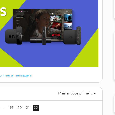
 primeira mensagem
Mais antigos primeiro
...
19
20
21
22