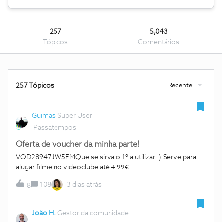
257
5,043
Tópicos
Comentários
Recente
257 Tópicos
Guimas
Super User
Passatempos
Oferta de voucher da minha parte!
VOD28947JW5EMQue se sirva o 1º a utilizar :).Serve para
alugar filme no videoclube até 4.99€
108
3 dias atrás
8
João H.
Gestor da comunidade