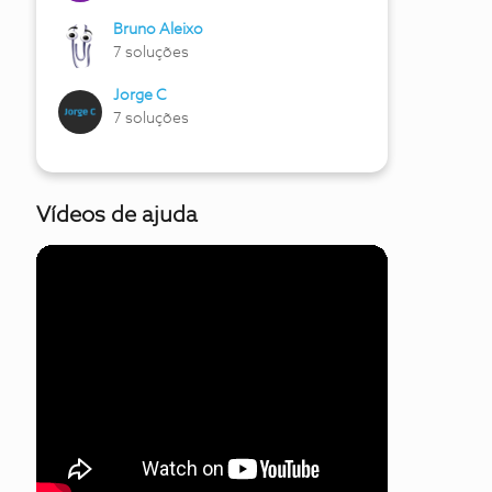
Bruno Aleixo
7 soluções
Jorge C
7 soluções
Vídeos de ajuda