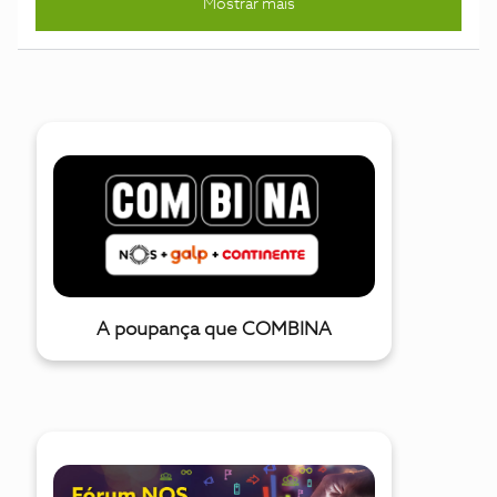
Mostrar mais
seja um dos primeiros a ver o filme no grande ecrã:O
SpongeBob e os seus amigos de Bikini Bottom embarcam
na sua maior e imperdível aventura cinematográfica.
Desejoso de provar que é um verdadeiro herói, o
SpongeBob parte numa aventura para demonstrar a sua
coragem ao Mr. Krabs, seguindo O Holandês Voador – um
misterioso e aventureiro pirata fantasma – numa comédia
marítima que o leva às profundezas do oceano, onde
nenhuma esponja jamais esteve. Como funcionaParticipe no
passatempo e habilite-se a ganhar 1 dos 40 convites duplos
para a sessão de antestreia do filme.São 40 convites duplos
que temos para oferecer, distribuídos por:20 convites
duplos para a antestreia em Lisboa, no dia 20 de dez
A poupança que COMBINA