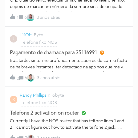
Olá. Quando tento efectuar uma chamada no telefone fixo,
ativar o segundo número fixo no novo router?
depois de marcar um número dá sempre sinal de ocupado.
Já retirei as pilhas do telefone, desliguei a base e o router
6
3 anos atrás
1
mas continua com o mesmo problema. Já vi o outro post
acerca deste problema, fiz as recomendações mas não
resultaram. Será que me podem ajudar? Obrigado.
JMOM
Byte
J
Telefone fixo NOS
Pagamento de chamada para 35116991
Boa tarde, sinto-me profundamente aborrecido com o facto
de ha breves instantes, ter detectado na app nos que me vai
ser debitada a chamada para o numero acima indicado, no
6
3 anos atrás
0
valor de 11 euros.É uma calamidade, dado que a chamada foi
apenas realizada com o objectivo de me resolverem uma
avaria.…Pretendo ser ressarcido pela NOS, pois vejo outra
Randy Phillips
Kilobyte
R
forma de solucionarem a situação
Telefone fixo NOS
Telefone 2 activation on router
Currently I have the NOS router that has telfone lines 1 and
2. I cannot figure out how to activate the telfone 2 jack. I
have 2 different phones in my house that goes to different