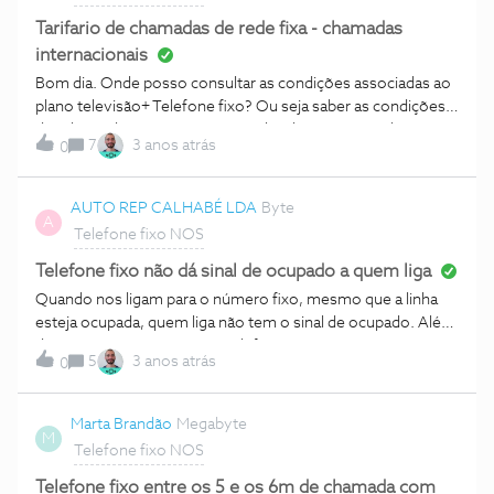
Tarifario de chamadas de rede fixa - chamadas
internacionais
Bom dia. Onde posso consultar as condições associadas ao
plano televisão+ Telefone fixo? Ou seja saber as condições
das chamadas gratuitas a que tenho direito nomeadamente
7
3 anos atrás
0
chamadas internacionais? Obrigada
AUTO REP CALHABÉ LDA
Byte
A
Telefone fixo NOS
Telefone fixo não dá sinal de ocupado a quem liga
Quando nos ligam para o número fixo, mesmo que a linha
esteja ocupada, quem liga não tem o sinal de ocupado. Além
disso, nós que estamos ao telefone, estamos
5
3 anos atrás
0
continuamente a ouvir o sinal de entrada de chamada em
linha
Marta Brandão
Megabyte
M
Telefone fixo NOS
Telefone fixo entre os 5 e os 6m de chamada com