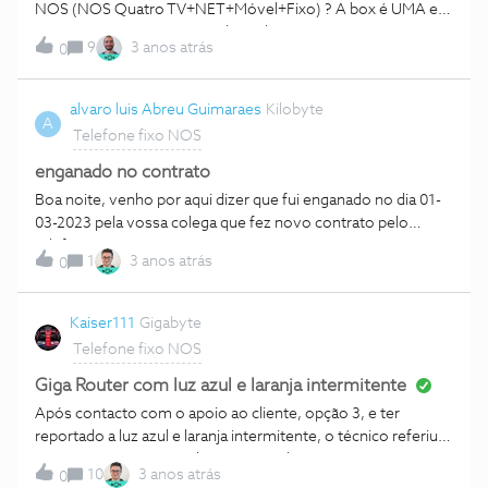
coisa
NOS (NOS Quatro TV+NET+Móvel+Fixo) ? A box é UMA e o
router TG2492NO, Muito Obrigado, Cumprimentos,
9
3 anos atrás
0
alvaro luis Abreu Guimaraes
Kilobyte
A
Telefone fixo NOS
enganado no contrato
Boa noite, venho por aqui dizer que fui enganado no dia 01-
03-2023 pela vossa colega que fez novo contrato pelo
telefone prometeu-me que não iria ter mais custos com o
1
3 anos atrás
0
roming e agora cobram só porque que queria cancelar o
contrato e ficar fidelizado 2 anos . Fazem as gravações mas
não tenho o direito há gravação para defender . Tristeza e
Kaiser111
Gigabyte
com uma raiva a vocês que não tenho palavras.
Telefone fixo NOS
Giga Router com luz azul e laranja intermitente
Após contacto com o apoio ao cliente, opção 3, e ter
reportado a luz azul e laranja intermitente, o técnico referiu
que não encontrou nenhuma anomalia no router e que iria
10
3 anos atrás
0
ser ultrapassado o problema mais dia menos dia. Contudo