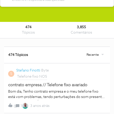
474
3,855
Tópicos
Comentários
Recente
474 Tópicos
Stefano Finotti
Byte
S
Telefone fixo NOS
contrato empresa // Telefone fixo avariado
Bom dia, Tenho contrato empresa e o meu telefone fixo
está vom problemas, tendo perturbações do som presentes
constantemente. É prevista a
1
3 anos atrás
0
substituição? Cumprimentos, SF