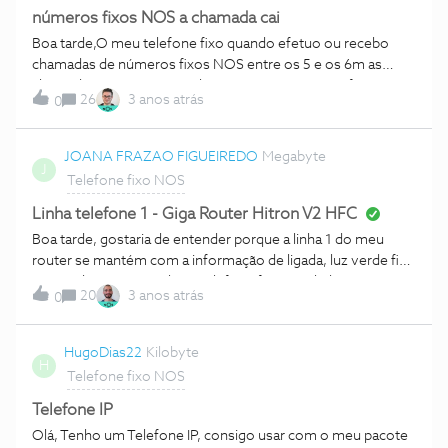
números fixos NOS a chamada cai
Boa tarde,O meu telefone fixo quando efetuo ou recebo
chamadas de números fixos NOS entre os 5 e os 6m as
chamadas caem... O estanho é que é só números fixos NOS
26
3 anos atrás
0
para telemóveis ou números fixos de outras operadoras
funciona tudo normalmente.Comecei a notar essa situação
após a trocar do router pelo Gigarouter WiFi 6, alguém na
JOANA FRAZAO FIGUEIREDO
Megabyte
J
mesma situação ou já aconteceu o mesmo?
Telefone fixo NOS
Linha telefone 1 - Giga Router Hitron V2 HFC
Boa tarde, gostaria de entender porque a linha 1 do meu
router se mantém com a informação de ligada, luz verde fixa
apesar de não ter nenhum telefone fixo instalado nem nunca
20
3 anos atrás
0
ter tido. O router foi trocado recentemente mas só agora
me apercebi dessa particularidade que gostaria de
esclarecer.Na app Nos Net também me aparece como
HugoDias22
Kilobyte
H
ligado o telefone á linha quando não o está. É um bug? O
Telefone fixo NOS
router já foi reiniciado diversas vezes através da APP e
sempre se manteve igual. Informação de ligado em "Todos
Telefone IP
os equipamentos" e na aba "Estado de ligações" a mesma
Olá, Tenho um Telefone IP, consigo usar com o meu pacote