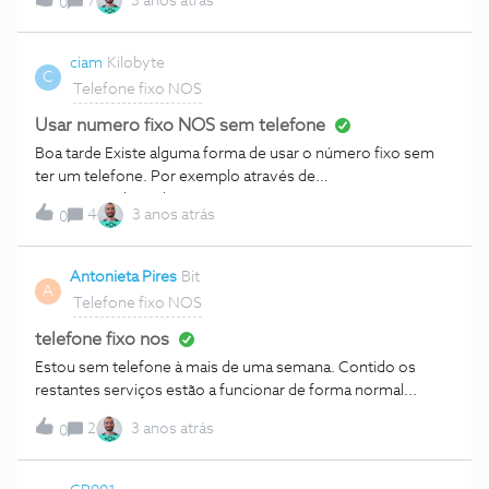
7
3 anos atrás
0
parts of the house and I would like to activate the 2nd line. I
want the same phone number on both lines so they can
work together. I have tried switching the phone lines around
ciam
Kilobyte
C
on the router but the only one that works is Telefone 1,
Telefone fixo NOS
Telefone 2 does not connect. How do I resolve this? Thank
you.
Usar numero fixo NOS sem telefone
Boa tarde Existe alguma forma de usar o número fixo sem
ter um telefone. Por exemplo através de
uma APP? Obrigada
4
3 anos atrás
0
Antonieta Pires
Bit
A
Telefone fixo NOS
telefone fixo nos
Estou sem telefone à mais de uma semana. Contido os
restantes serviços estão a funcionar de forma normal...
2
3 anos atrás
0