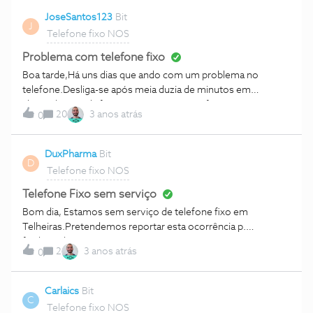
JoseSantos123
Bit
J
Telefone fixo NOS
Problema com telefone fixo
Boa tarde,Há uns dias que ando com um problema no
telefone.Desliga-se após meia duzia de minutos em
chamada,seja ela feita por mim ou não.Já fiz reset ao router
20
3 anos atrás
0
e continua igual.Ajuda por favor Obrigado
DuxPharma
Bit
D
Telefone fixo NOS
Telefone Fixo sem serviço
Bom dia, Estamos sem serviço de telefone fixo em
Telheiras.Pretendemos reportar esta ocorrência p.
f. Obrigada,DUX PHARMA
2
3 anos atrás
0
Carlaics
Bit
C
Telefone fixo NOS