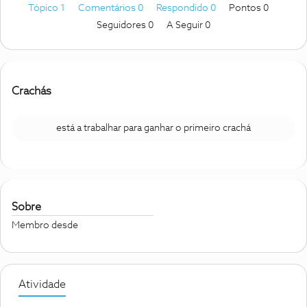
Tópico 1
Comentários 0
Respondido 0
Pontos 0
Seguidores
0
A Seguir
0
Crachás
está a trabalhar para ganhar o primeiro crachá
Sobre
Membro desde
Atividade