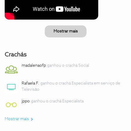
Mostrar mais
Crachás
madalenaofp
ganhou o crachá Social
Rafaela F.
ganhou o crachá Especialista em serviço de
Televisão
jppo
ganhou o crachá Especialista
Mostrar mais