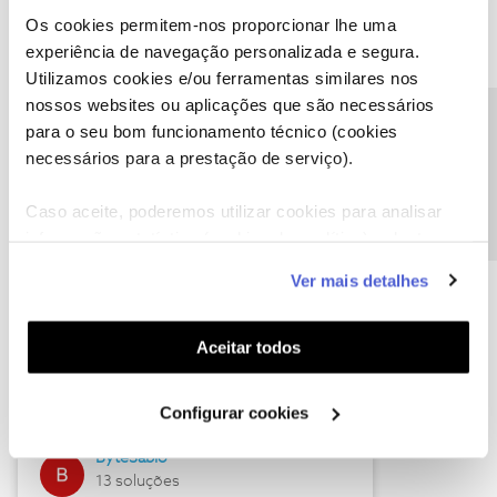
Os cookies permitem-nos proporcionar lhe uma
experiência de navegação personalizada e segura.
Utilizamos cookies e/ou ferramentas similares nos
Descubra as novidades de julho
nossos websites ou aplicações que são necessários
Precisa de ajuda?
para o seu bom funcionamento técnico (cookies
necessários para a prestação de serviço).
Caso aceite, poderemos utilizar cookies para analisar
informação estatística (cookies de analítica), adaptar
este serviço às suas preferências e apresentar-lhe
Ver mais detalhes
funcionalidades (cookies de personalização e
funcionalidade) e adaptar anúncios aos seus interesses
(cookies de publicidade personalizada). Pode gerir a
Hall of Fame de julho
Aceitar todos
utilização dos cookies clicando em "
Configurar
Guimas
Cookies
".
Configurar cookies
17 soluções
ByteSábio
13 soluções