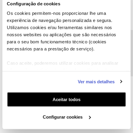
Configuração de cookies
Caso haja alguma alteração no futuro comunicaremos. De
qualquer forma, agradecemos a sua sugestão.
Os cookies permitem-nos proporcionar lhe uma
experiência de navegação personalizada e segura.
Utilizamos cookies e/ou ferramentas similares nos
nossos websites ou aplicações que são necessários
Precisa de ajuda?
para o seu bom funcionamento técnico (cookies
Ajude a comunidade a encontrar informação relevante. Marque
necessários para a prestação de serviço).
como "Melhor Resposta" e faça "Like" nos melhores comentários.
Caso aceite, poderemos utilizar cookies para analisar
informação estatística (cookies de analítica), adaptar
este serviço às suas preferências e apresentar-lhe
Ver mais detalhes
funcionalidades (cookies de personalização e
Eliana Macedo
Forum|Forum|3 years ago
E
funcionalidade) e adaptar anúncios aos seus interesses
(cookies de publicidade personalizada). Pode gerir a
Gostaria de obter lista completa do tarifário das chamadas
Aceitar todos
internacionais, incluindo gratuitas e horários obrigada
utilização dos cookies clicando em "
Configurar
Cookies
".
Configurar cookies