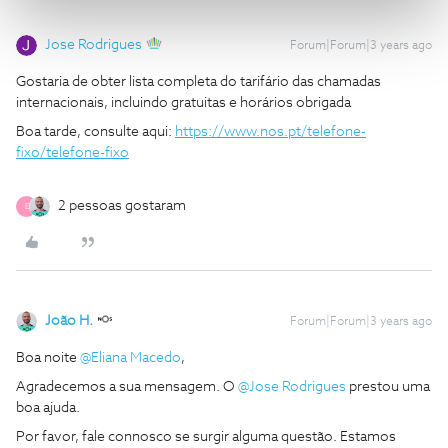
Jose Rodrigues
Forum|Forum|3 years ago
Gostaria de obter lista completa do tarifário das chamadas
internacionais, incluindo gratuitas e horários obrigada
Boa tarde, consulte aqui:
https://www.nos.pt/telefone-
fixo/telefone-fixo
2 pessoas gostaram
E
João H.
Forum|Forum|3 years ago
Boa noite
@Eliana Macedo
,
Agradecemos a sua mensagem. O
@Jose Rodrigues
prestou uma
boa ajuda.
Por favor, fale connosco se surgir alguma questão. Estamos