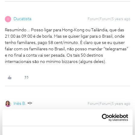
Ducatista
Forum|Forum|5 years ago
D
Resumindo… Posso ligar para Hong-Kong ou Tailândia, que das
21:00 às 09:00 é de borla. Mas se quiser ligar para o Brasil, onde
tenho familiares, pago 58 cent/minuto. É claro que se eu quiser
falar com os familiares no Brasil, não posso mandar “telegramas”
e no final a conta vai ser pesada. Os tais 50 destinos
internacionais são no mínimo bizzaros (alguns deles).
Inês B.
Forum|Forum|5 years ago
Olá
@Ducatista
,
Confirmamos que as chamadas para o Brasil, feitas a partir do
telefone fixo, no horário económico, são €0,58/min.