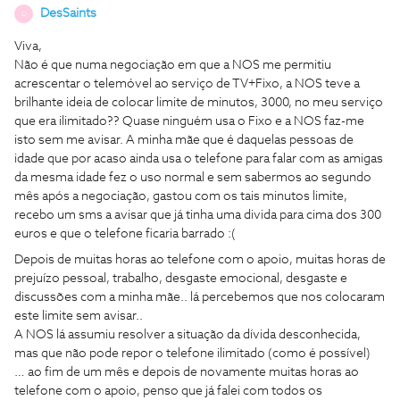
DesSaints
D
Viva,
Não é que numa negociação em que a NOS me permitiu
acrescentar o telemóvel ao serviço de TV+Fixo, a NOS teve a
brilhante ideia de colocar limite de minutos, 3000, no meu serviço
que era ilimitado?? Quase ninguém usa o Fixo e a NOS faz-me
isto sem me avisar. A minha mãe que é daquelas pessoas de
idade que por acaso ainda usa o telefone para falar com as amigas
da mesma idade fez o uso normal e sem sabermos ao segundo
mês após a negociação, gastou com os tais minutos limite,
recebo um sms a avisar que já tinha uma divida para cima dos 300
euros e que o telefone ficaria barrado :(
Depois de muitas horas ao telefone com o apoio, muitas horas de
prejuízo pessoal, trabalho, desgaste emocional, desgaste e
discussões com a minha mãe.. lá percebemos que nos colocaram
este limite sem avisar..
A NOS lá assumiu resolver a situação da dívida desconhecida,
mas que não pode repor o telefone ilimitado (como é possível)
… ao fim de um mês e depois de novamente muitas horas ao
telefone com o apoio, penso que já falei com todos os