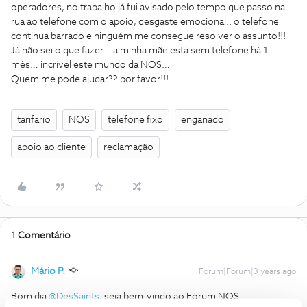
operadores, no trabalho já fui avisado pelo tempo que passo na
rua ao telefone com o apoio, desgaste emocional.. o telefone
continua barrado e ninguém me consegue resolver o assunto!!!
Já não sei o que fazer… a minha mãe está sem telefone há 1
mês… incrível este mundo da NOS…
Quem me pode ajudar?? por favor!!!
tarifario
NOS
telefone fixo
enganado
apoio ao cliente
reclamação
1 Comentário
Mário P.
Forum|Forum|3 years ago
Bom dia
@DesSaints
, seja bem-vindo ao Fórum NOS.