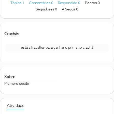
Tópico 1
Comentários 0
Respondido 0
Pontos 0
Seguidores
0
A Seguir
0
Crachás
está a trabalhar para ganhar o primeiro crachá
Sobre
Membro desde
Atividade