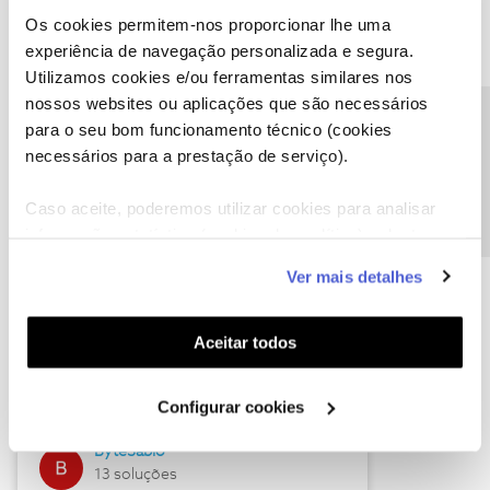
Os cookies permitem-nos proporcionar lhe uma
experiência de navegação personalizada e segura.
Utilizamos cookies e/ou ferramentas similares nos
Descubra as novidades de julho
nossos websites ou aplicações que são necessários
Precisa de ajuda?
para o seu bom funcionamento técnico (cookies
necessários para a prestação de serviço).
Caso aceite, poderemos utilizar cookies para analisar
informação estatística (cookies de analítica), adaptar
este serviço às suas preferências e apresentar-lhe
Ver mais detalhes
funcionalidades (cookies de personalização e
funcionalidade) e adaptar anúncios aos seus interesses
(cookies de publicidade personalizada). Pode gerir a
Hall of Fame de julho
Aceitar todos
utilização dos cookies clicando em "
Configurar
Guimas
Cookies
".
Configurar cookies
17 soluções
ByteSábio
13 soluções