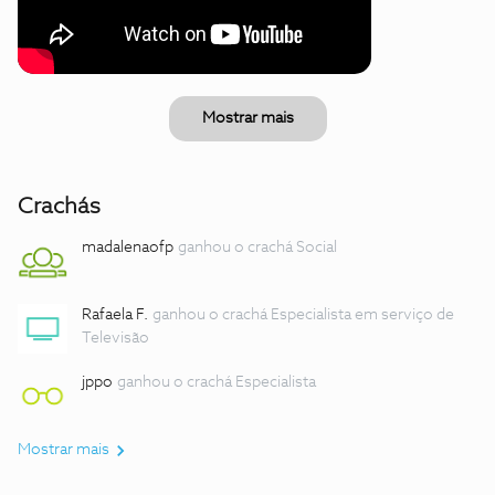
Mostrar mais
Crachás
madalenaofp
ganhou o crachá Social
Rafaela F.
ganhou o crachá Especialista em serviço de
Televisão
jppo
ganhou o crachá Especialista
Mostrar mais