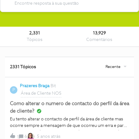
2,331
13,929
Tópicos
Comentários
Recente
2331 Tópicos
Prazeres Braga
Bit
P
Área de Cliente NOS
Como alterar o numero de contacto do perfil da área
de cliente?
Eu tento alterar o contacto de perfil da área de cliente mas
ocorre sempre a mensagem de que ocorreu um erra e para
tentar mais tarde. Preciso que me digam como posso altera-
6
5 anos atrás
1
lo efectivamente.