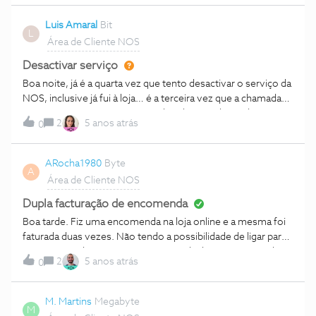
fazer isso? ObrigadaCumprimentos
Luis Amaral
Bit
L
Área de Cliente NOS
Desactivar serviço
Boa noite, já é a quarta vez que tento desactivar o serviço da
NOS, inclusive já fui à loja… é a terceira vez que a chamada
misteriosamente cai e não me devolvem a chamada
2
5 anos atrás
0
!Não vou voltar a pagar mais nenhuma factura… é uma
vergonha o que fazem com os clientes … quando é para
adicionar produtos é uma beleza mas quando é para cancelar
ARocha1980
Byte
A
um serviço é um filme de terror ! Luís Amaral
Área de Cliente NOS
Dupla facturação de encomenda
Boa tarde. Fiz uma encomenda na loja online e a mesma foi
faturada duas vezes. Não tendo a possibilidade de ligar para
os números de apoio, muito menos deslocar-me a uma loja.
2
5 anos atrás
0
Como é possível proceder à resolução da dupla facturação?
M. Martins
Megabyte
M