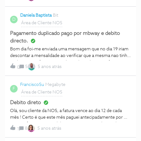
Daniela Baptista
Bit
D
Área de Cliente NOS
Pagamento duplicado pago por mbway e debito
directo.
Bom dia foi-me enviada uma mensagem que no dia 19 iriam
descontar a mensalidade ao verificar que a mesma nao tinha
saido paguei a factura por mbway, hoje dia 20 verifico que
5
5 anos atrás
0
foram.retirar o valor por debeito directo . Como me vao
devolver o valor?
FranciscoSu
Megabyte
F
Área de Cliente NOS
Debito direto
Olá, sou cliente da NOS, a fatura vence ao dia 12 de cada
mês ! Certo é que este mês paguei antecipadamente por MB
WAY. O fato é que me debitaram o mesmo valor no dia 12.
8
5 anos atrás
1
Ou seja, paguei 2x a mensalidade. podem pf ajudar como
devo proceder ?obrigado