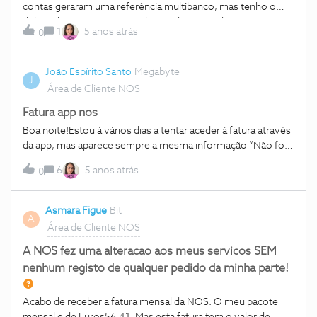
detectar o leitor dw pdf para poder fazer download.Fassam
contas geraram uma referência multibanco, mas tenho o
alguma coisa sovre a app sff.De momento é
débito direto ativo. Por qual método pretendem que eu a
inutil.Sinceramente estou a ficar saturado disto.Primeiro
1
5 anos atrás
0
liquide?
poem o numero de ident. errado e agora isto. Edit:• A app
não detecta nenhum leitor pdf.• Quando falha de
João Espírito Santo
Megabyte
descarregar, uma aviso vermelho aparece e retem-se. Tendo
J
Área de Cliente NOS
que voltar atrás e recomeçar. Tirem essa mcena dai por
favor.• O codigo de barras para pagar no payshop devia ap
Fatura app nos
Boa noite!Estou à vários dias a tentar aceder à fatura através
da app, mas aparece sempre a mesma informação “Não foi
possível mostrar o documento. Por favor tente mais
6
5 anos atrás
0
tarde”Alguém com o mesmo problema?
Asmara Figue
Bit
A
Área de Cliente NOS
A NOS fez uma alteracao aos meus servicos SEM
nenhum registo de qualquer pedido da minha parte!
Acabo de receber a fatura mensal da NOS. O meu pacote
mensal e de Euros56,41. Mas esta fatura tem o valor de