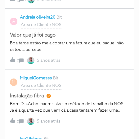
0
e o código de confirmação, diz que o serviço foi associado,
mas continua a não aparecer na conta na mesma.Alguém
tem ou já teve algum problema semelhante?Obrigada.
Andreia oliveira20
Bit
A
Área de Cliente NOS
Valor que já foi pago
Boa tarde estão me a cobrar uma fatura que eu paguei não
estou a perceber
1
5 anos atrás
0
MiguelGomesss
Bit
M
Área de Cliente NOS
Instalação fibra
Bom Dia,Acho inadmissível o método de trabalho da NOS.
Já é a quarta vez que vêm cá a casa tentarem fazer uma
instalação de fibra e vão embora sem a fazer. As duas
1
5 anos atrás
0
primeiras, até compreendo, estas ultimas duas são só
ridículas. Nestas 2 ultimas tentativas, foram vocês que me
ligaram a dizer que a instalação já era possível. A primeira,