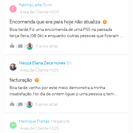
Fátima Leite
Byte
F
Área de Cliente NOS
Encomenda que era para hoje não atualiza
Boa-tarde,Fiz uma encomenda de uma PS5 na passada
terça-feira (08-06) e enquanto outras pessoas que fizeram a
encomenda ao mesmo tempo já a receberam, a minha nem
3
5 anos atrás
0
sequer atualiza no tracking.Podem-me ajudar?
Neuza Eliana Zeca nunes
Bit
Área de Cliente NOS
facturação
Boa tarde venho por este meio demonstra a minha
insatisfação.No dia de ontem liguei p uma pessoa q tem
serviço nos p pedir p ligarem p o meu número visto q estava
1
5 anos atrás
0
com problemas na box(sinal piscava alternado entre a cor
laranja e azul)não dava p ver programação andar sete dias p
trás e não tinha Internet.apercebi me sa situação por volta
Henrique Freitas
Megabyte
H
das 15h da tarde pensei q era momentânea,pois no mês de
Área de Cliente NOS
maio aconteceu a mesma situação mas voltou. Como as