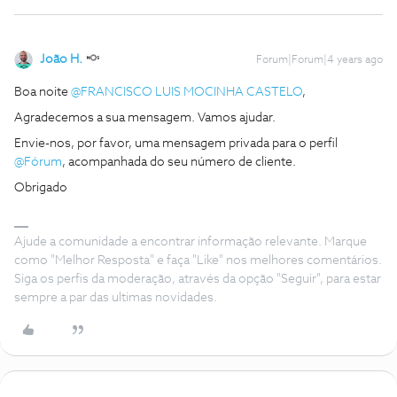
João H.
Forum|Forum|4 years ago
Boa noite
@FRANCISCO LUIS MOCINHA CASTELO
,
Agradecemos a sua mensagem. Vamos ajudar.
Envie-nos, por favor, uma mensagem privada para o perfil
@Fórum
, acompanhada do seu número de cliente.
Obrigado
Ajude a comunidade a encontrar informação relevante. Marque
como "Melhor Resposta" e faça "Like" nos melhores comentários.
Siga os perfis da moderação, através da opção "Seguir", para estar
sempre a par das ultimas novidades.