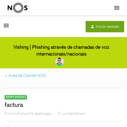
Menu
Iniciar sessão
Vishing | Phishing através de chamadas de voz
internacionais/nacionais
Área de Cliente NOS
RESPONDIDO
factura
Forum|Forum|5 years ago
15 comentários