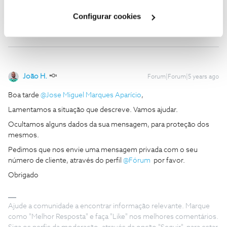
Cookies
".
Configurar cookies
João H.
Forum|Forum|5 years ago
Boa tarde
@Jose Miguel Marques Aparício
,
Lamentamos a situação que descreve. Vamos ajudar.
Ocultamos alguns dados da sua mensagem, para proteção dos
mesmos.
Pedimos que nos envie uma mensagem privada com o seu
número de cliente, através do perfil
@Fórum
por favor.
Obrigado
Ajude a comunidade a encontrar informação relevante. Marque
como "Melhor Resposta" e faça "Like" nos melhores comentários.