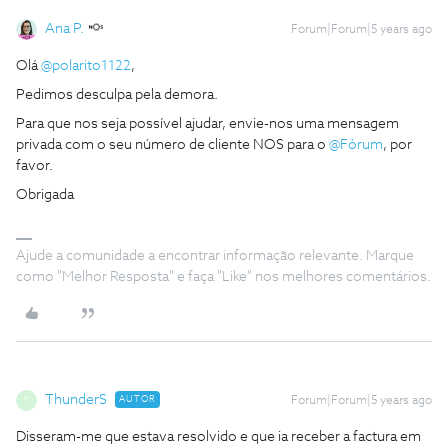
Ana P.
Forum|Forum|5 years ago
Olá
@polarito1122
,
Pedimos desculpa pela demora.
Para que nos seja possível ajudar, envie-nos uma mensagem
privada com o seu número de cliente NOS para o
@Fórum
, por
favor.
Obrigada
Ajude a comunidade a encontrar informação relevante. Marque
como "Melhor Resposta" e faça "Like" nos melhores comentários.
ThunderS
AUTOR
Forum|Forum|5 years ago
T
Disseram-me que estava resolvido e que ia receber a factura em