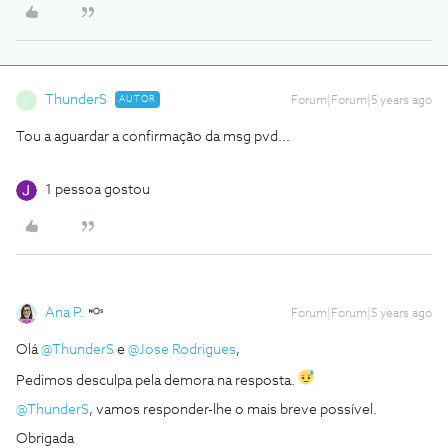
ThunderS
AUTOR
Forum|Forum|5 years ago
T
Tou a aguardar a confirmação da msg pvd...
1 pessoa gostou
Ana P.
Forum|Forum|5 years ago
Olá
@ThunderS
e
@Jose Rodrigues
,
Pedimos desculpa pela demora na resposta.
@ThunderS
, vamos responder-lhe o mais breve possível.
Obrigada