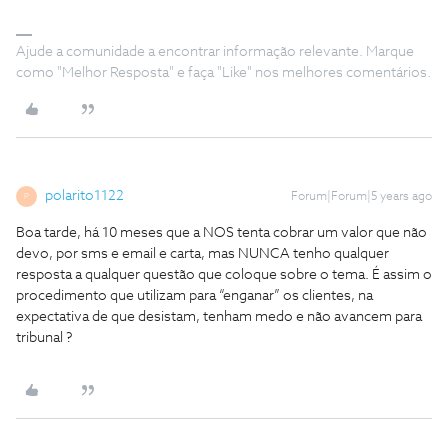
Ajude a comunidade a encontrar informação relevante. Marque
como "Melhor Resposta" e faça "Like" nos melhores comentários.
polarito1122
Forum|Forum|5 years ago
P
Boa tarde, há 10 meses que a NOS tenta cobrar um valor que não
devo, por sms e email e carta, mas NUNCA tenho qualquer
resposta a qualquer questão que coloque sobre o tema. É assim o
procedimento que utilizam para “enganar” os clientes, na
expectativa de que desistam, tenham medo e não avancem para
tribunal ?