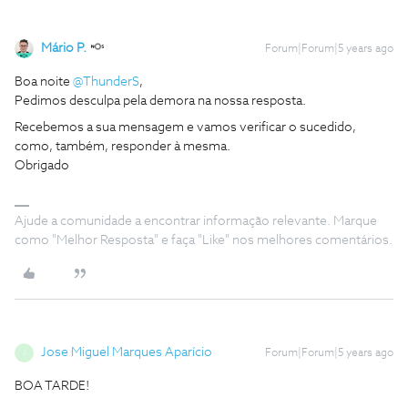
Mário P.
Forum|Forum|5 years ago
Boa noite
@ThunderS
,
Pedimos desculpa pela demora na nossa resposta.
Recebemos a sua mensagem e vamos verificar o sucedido,
como, também, responder à mesma.
Obrigado
Ajude a comunidade a encontrar informação relevante. Marque
como "Melhor Resposta" e faça "Like" nos melhores comentários.
Jose Miguel Marques Aparício
Forum|Forum|5 years ago
J
BOA TARDE!