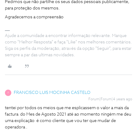
Pedimos que não partilhe os seus dados pessoais publicamente,
para proteção dos mesmos.
Agradecemos a compreensão
Ajude a comunidade a encontrar informação relevante. Marque
como "Melhor Resposta" e faça "Like" nos melhores comentários.
Siga os perfis da moderação, através da opção "Seguir", para estar
sempre a par das ultimas novidades.
FRANCISCO LUIS MOCINHA CASTELO
F
Forum|Forum|4 years ago
tentei por todos os meios que me esplicassem o valor a mais da
factura do Mes de Agosto 2021 até ao momento ningém me deu
uma explicação é como cliente que vou ter que mudar de
operadora .