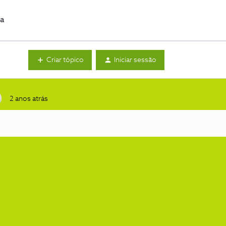
da
Criar tópico
Iniciar sessão
2 anos atrás