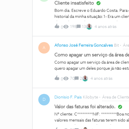
problemas por causa deste digo eu “erro
Cliente insatisfeito
Bom dia. Escreve o Eduardo Costa. Para
historial da minha situação:1- Era um cl
alterar de operadora.2- Após uma longa
198
13
4 anos atrás
0
permanecer. Foi-me proposto o pacote 3
1000 min, com oferta de duas mensalida
sempre foi a internet. Nessa negociaçã
Afonso José Ferreira Goncalves
Bit
Áre
problemas, complementados com o route
A
mudança do router, a internet ficou mais
Como apagar um serviço da área de
tenho internet.5 - já apresentei queixa e i
Como apagar um serviço da área de client
Nessa visita o técnico constatou a vera
quero apagar um deles porque já não e
da internet e verificou que anda por vol
70
2
4 anos atrás
0
Dionísio F. Pais
Kilobyte
Área de Clien
D
Valor das faturas foi alterado.
Nº cliente: C*********NIF: *********Boa 
valores mensais das faturas terem sido al
Fevereiro de 2022 o valor era de 54,89€