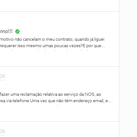
s
smo!!!
motivo não cancelam o meu contrato, quando já liguei
a requerer isso mesmo umas poucas vezes?E por que
e tenho que aguardar dois dias pela SMS de desativação
tinuam a enviar emails de faturas?Gostava de ver esta
e governar a NÓS!!!
NOS
azer uma reclamação relativa ao serviço da NOS, ao
esa via telefone Uma vez que não têm endereço email, e
vossos serviços. Em primeiro lugar gostaria como
er de ir presencialmente aos vossos serviços. Contrato
viço Sxxxxxxxxx 1. Em Março ou Abril (não me recordo)
emóvel 91… ao meu contrato, ficando apenas o meu
NOS
o rooter. Informaram que ia receber um contrato, via