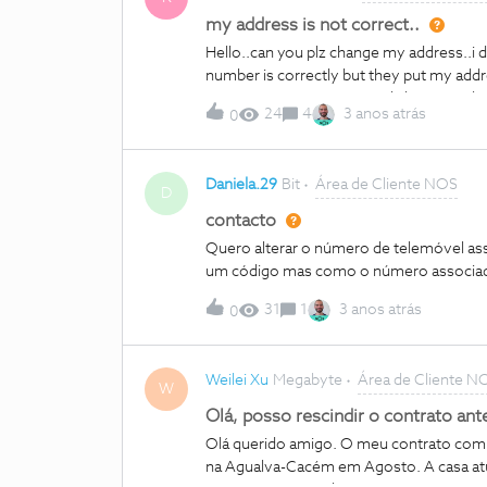
UMA e ligação doméstica de 200mb por 60 
my address is not correct..
em que eu me mudaria, a conexão seria e
Hello..can you plz change my address..i 
senhora: 1. O contrato da Madeira seria c
number is correctly but they put my addre
contrato o atual (Madeira) seria cancelado
isXXXXXXXXXXXXXXXXX, lisboaregard pl
24
4
3 anos atrás
0
Daniela.29
Bit
Área de Cliente NOS
D
contacto
Quero alterar o número de telemóvel ass
um código mas como o número associado
31
1
3 anos atrás
0
Weilei Xu
Megabyte
Área de Cliente N
W
Olá, posso rescindir o contrato an
Olá querido amigo. O meu contrato com 
na Agualva-Cacém em Agosto. A casa at