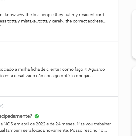
euros. Esse contrato seria a partir de 12 de julho, data
m 14 de julho. Esclareço algumas dúvidas com a
dnt know why the loja people they put my resident card
ancelado no dia 11, levaria as equipas à Loja e com o novo
ss tottaly mistake..tottaly carely..the correct address
, não teria mult
z..
ociado a minha ficha de cliente ! como faço ?! Aguardo
 está desativado não consigo obtê-lo obrigada
OS
tecipadamente?
a NOS em abril de 2022 é de 24 meses. Mas vou trabalhar
ual também será locada novamente. Posso rescindir o