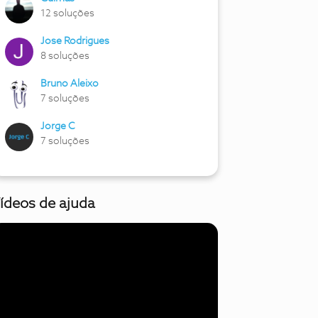
12 soluções
Jose Rodrigues
8 soluções
Bruno Aleixo
7 soluções
Jorge C
7 soluções
ídeos de ajuda