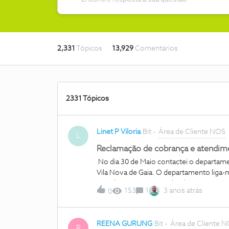
2,331
Tópicos
13,929
Comentários
2331 Tópicos
Linet P Viloria
Bit
Área de Cliente NOS
L
Reclamação de cobrança e atendime
No dia 30 de Maio contactei o departame
Vila Nova de Gaia. O departamento liga
a minha situação ia mudar da região mas
153
1
3 anos atrás
0
condições, infelizmente não foi possível
a senhora me mantém em espera e me ofe
apenas cerca de 5 euros a mais, mas ta
REENA GURUNG
Bit
Área de Cliente 
senhora diz-me o que inclui o meu novo c
R