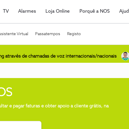
TV
Alarmes
Loja Online
Porquê a NOS
Aju
sistente Virtual
Passatempos
Registo
ing através de chamadas de voz internacionais/nacionais
NOS
ar e pagar faturas e obter apoio a cliente grátis, na