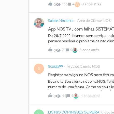
contrato antecipadamente? Basta rescind
W
166
4
3 anos atrás
0
Obrigado!
Salete Monteiro
Área de Cliente NOS
App NOS TV , com falhas SISTEMÁ
Dia 28/7 2022, ficámos sem serviço ana
pensam resolver o problema de não c
problema do mês passado?Um serviço p
71
5
3 anos atrás
0
contrato tenho acesso e direito a App N
avançar com reclamação (s) no LIVRO
Scosta99
Área de Cliente NOS
S
Registar serviço na NOS sem fatura
Boa noite,Sou cliente novo na NOS. Tent
numero de uma fatura. Como só sou clie
posso associar o meu serviço?Obrigado
44
4
4 anos atrás
0
LICÍNIO DOMINGUES OLIVEIRA
Kilobyte