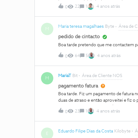
haveria possibilidade de me resolver o
22
1
4 anos atrás
0
nos para este número. Agradeço que seja
Martins
Maria teresa magalhaes
Byte
Área de C
M
pedido de cintacto
Boa tarde pretendo que me contactem par
64
5
4 anos atrás
0
MariaT
Bit
Área de Cliente NOS
M
pagamento fatura
Boa tarde. Fiz um pagamento de fatura nu
duas de atraso e então aproveitei e fiz 
que me serve como prova de pagamento, 
23
1
4 anos atrás
0
é igual ao de o meu número de cliente… 
meu número de cliente tem 9 dígitos tod
deve-se referir ao numero de cliente, po
Eduardo Filipe Dias da Costa
Kilobyte
Á
cliente, reparei que o pagamento que foi f
E