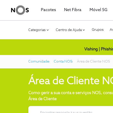
Pacotes
Net Fibra
Móvel 5G
Grupos
As
Categorias
Centro de Ajuda
Vishing | Phish
Comunidade
Conta NOS
Área de Cliente NOS
Área de Cliente 
Como gerir a sua conta e serviços NOS, consult
Área de Cliente