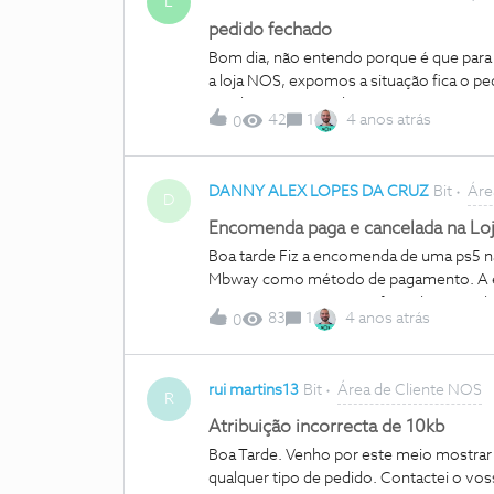
L
pedido fechado
Bom dia, não entendo porque é que para
a loja NOS, expomos a situação fica o pe
resolver a questão ligam 1vez temos o az
42
1
4 anos atrás
0
pedido aparece como resolvido já é a se
30km para ir a uma loja. É uma vergonha
DANNY ALEX LOPES DA CRUZ
Bit
Áre
D
Encomenda paga e cancelada na Loj
Boa tarde Fiz a encomenda de uma ps5 na 
Mbway como método de pagamento. A enc
mesmo e no entretanto fui redirecionado
83
1
4 anos atrás
0
numero de telemovel para entao efetuar
telemovel e quando carreguei confirmar,
por mbway. Liguei para o apoio o cliente
rui martins13
Bit
Área de Cliente NOS
consegui pagar. Aconselharam-me a fa
R
que iam cancelar aquela. Foi o que eu fiz
Atribuição incorrecta de 10kb
Recebi o email a dizer que a encomenda 
Boa Tarde. Venho por este meio mostrar 
multibanco com sucesso. Passado uma ho
qualquer tipo de pedido. Contactei o vos
encomenda, quando reparo que a encomen