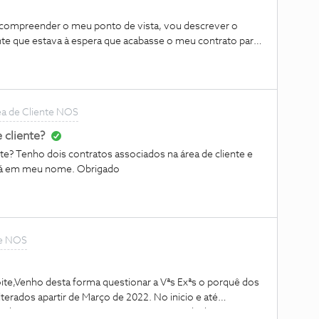
”?
 compreender o meu ponto de vista, vou descrever o
iente que estava à espera que acabasse o meu contrato para
 negociação com a Beatriz Santos, convenceu-me
Pro Fibra com a Internet 500mb, 3 cartões móveis 2gb
des, power wifi plume e Router 4.0.3- O meu problema
o foi-me transmitido que os 500mb resolveriam os meus
a de Cliente NOS
r 4.04- a realidade demonstrou o contrário. Com a
 instável - vai a baixo muitas vezes e por momentos não
 cliente?
nclusive, já veio um técnico verificar a minha instalação.
e? Tenho dois contratos associados na área de cliente e
cidade das minhas queixas - fez uma medição da velocidade
stá em meu nome. Obrigado
ta dos 100mb (para os 500mb, va
te NOS
noite,Venho desta forma questionar a Vªs Exªs o porquê dos
terados apartir de Março de 2022. No inicio e até
 e depois passou para 55, 59€.Sem mais nada de