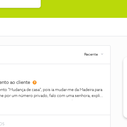
Recente
nto ao cliente
nto "Mudança de casa", pois ia mudar-me da Madeira para
-me por um número privado, falo com uma senhora, explico
 queria manter o serviço Nos com as minhas actuais
 devido a diferenças de custo dos serviços no continente,
rece condições muito semelhantes às atuais, eu pagaria
mbém melhoraria o número de gigabytes do telemóvel. A
NOS
ontrato: telefone fixo, 2 telemóveis de 10gb cada, box