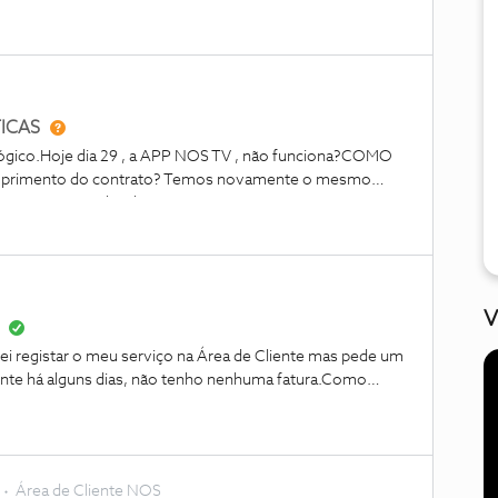
ir o contrato de internet. Guarde meu número de celular.
TICAS
lógico.Hoje dia 29 , a APP NOS TV , não funciona?COMO
umprimento do contrato? Temos novamente o mesmo
ago , contratualizado e que a NOS não cumpre?No meu
OS TV.Peço esclarecimento urgente , para saber se devo
 DE RECLAMAçÕES.-
V
ei registar o meu serviço na Área de Cliente mas pede um
nte há alguns dias, não tenho nenhuma fatura.Como
Área de Cliente NOS