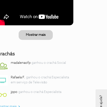
Mostrar mais
rachás
madalenaofp
ganhou o crachá Social
Rafaela F.
ganhou o crachá Especialista
em serviço de Televisão
jppo
ganhou o crachá Especialista
ostrar mais