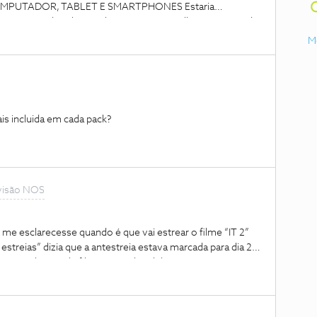
 COMPUTADOR, TABLET E SMARTPHONES Estaria
to gostaria de saber qual será o vosso melhor preço tendo
visualização doa Canais Disponíveis (CANAIS DE TELEVISÃO
M
T E SMARTPHONES) Aguardo resposta Cumprimentos
is incluida em cada pack?
visão NOS
me esclarecesse quando é que vai estrear o filme “IT 2”
streias” dizia que a antestreia estava marcada para dia 2
ra o aluguer de filmes no videoclube que terminam a
 ainda vou poder alugar este filme?. Obrigado!