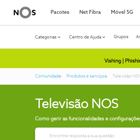
Pacotes
Net Fibra
Móvel 5G
Grupos
As
Categorias
Centro de Ajuda
Vishing | Phish
Comunidade
Produtos e serviços
Televisão NO
Televisão NOS
Como gerir as funcionalidades e configuraçõe