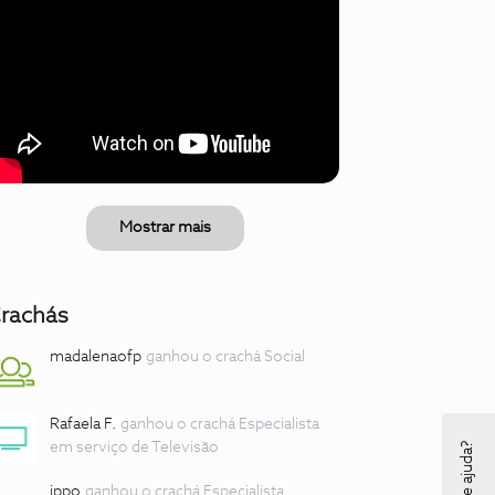
Mostrar mais
rachás
madalenaofp
ganhou o crachá Social
Rafaela F.
ganhou o crachá Especialista
em serviço de Televisão
jppo
ganhou o crachá Especialista