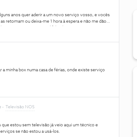
alguns anos quer aderir a um novo serviço vosso, e vocês
 as retomam ou deixa-me 1 hora à espera e não me dão
esistir porque é uma total falta de respeito. No entanto
adora concorrente para me resolverem a minha situação.
as se eu quero pagar um serviço de satélite num anexo
o fibra na casa principal, qual é o vosso problema? nem
e
Televisão NOS
s que estou sem televisão já veio aqui um técnico e
serviços se não estou a usá-los.