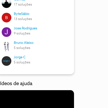
17 soluções
ByteSábio
13 soluções
Jose Rodrigues
9 soluções
Bruno Aleixo
5 soluções
Jorge C
5 soluções
ídeos de ajuda