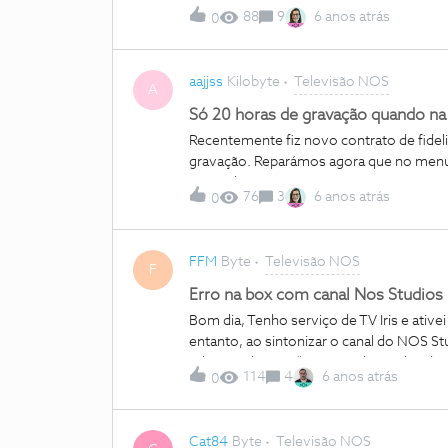
88
9
6 anos atrás
0
aajjss
Kilobyte
Televisão NOS
A
Só 20 horas de gravação quando na
Recentemente fiz novo contrato de fidel
gravação. Reparámos agora que no menu
Seara cliente Cxxxxxxxxx
76
3
6 anos atrás
0
FFM
Byte
Televisão NOS
F
Erro na box com canal Nos Studios
Bom dia, Tenho serviço de TV Iris e ati
entanto, ao sintonizar o canal do NOS 
relacionada com “cartão mal introduzido
114
4
6 anos atrás
0
Cat84
Byte
Televisão NOS