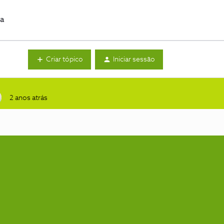
da
Criar tópico
Iniciar sessão
2 anos atrás