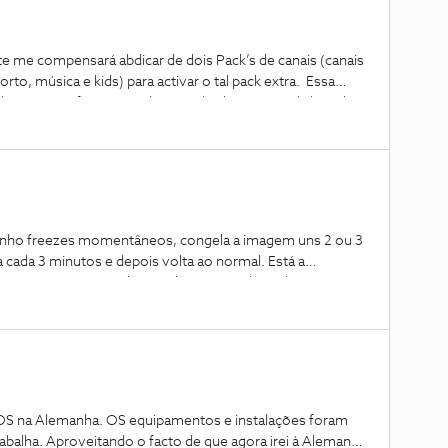
 me compensará abdicar de dois Pack’s de canais (canais
rto, música e kids) para activar o tal pack extra. Essa
astaria ser feita na minha área de cliente? Ao abdicar dos
afond permitiria-me ativar o Pack Extra? Desde já,
ho freezes momentâneos, congela a imagem uns 2 ou 3
ada 3 minutos e depois volta ao normal. Está a
e se nota mais quando são close-ups. Obrigado.
OS na Alemanha. OS equipamentos e instalações foram
abalha. Aproveitando o facto de que agora irei à Alemanha