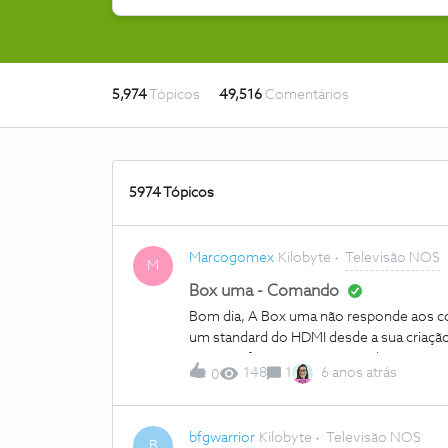
5,974
Tópicos
49,516
Comentários
5974 Tópicos
Marcogomex
Kilobyte
Televisão NOS
M
Box uma - Comando
Bom dia, A Box uma não responde aos c
um standard do HDMI desde a sua criação
uma não funciona. Para quando está previ
148
1
6 anos atrás
0
standard? Cumprimentos, MG
bfgwarrior
Kilobyte
Televisão NOS
B