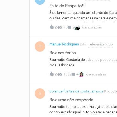
Falta de Respeito!!!
É de lamentar quando um cliente de já a 
ou desligam me chamadas na cara e nem
resposta ao meu pedido, do qual tive de d
90
2
6 anos atrás
0
bastou 13 min ao telefone com uma oper
Realmente é um pedido fora do comum m
com a mesma morada onde tenho o serviç
Manuel Rodrigues
Bit
Televisão NOS
para ganharem dinheiro prestam… irra
M
Box nas férias
Boa noite Gostaria de saber se posso usar a minha box numa casa de férias, onde existe serviço
Nos? Obrigada
1362
4
6 anos atrás
0
Solange fontes da costa campos
Kilobyt
S
Box uma não responde
Boa noite tenho a box uma e já a dois dia
continua tudo igual. Não vou tar a pagar 