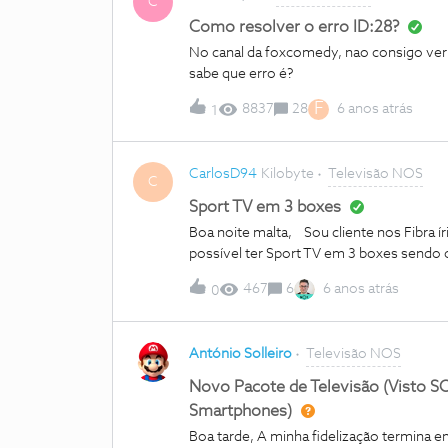
C
Como resolver o erro ID:28?
No canal da foxcomedy, nao consigo ver
sabe que erro é?
F
8837
28
6 anos atrás
1
CarlosD94
Kilobyte
Televisão NOS
C
Sport TV em 3 boxes
Boa noite malta, Sou cliente nos Fibra 
possível ter Sport TV em 3 boxes sendo cl
467
6
6 anos atrás
0
António Solleiro
Televisão NOS
Novo Pacote de Televisão (Visto S
Smartphones)
Boa tarde, A minha fidelização termina 