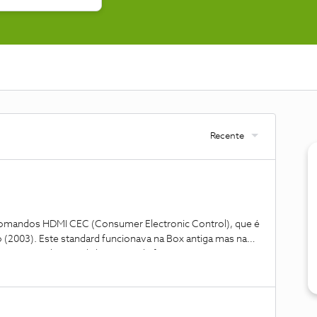
Recente
omandos HDMI CEC (Consumer Electronic Control), que é
 (2003). Este standard funcionava na Box antiga mas na
sta a actualização da box uma, de forma a aceitar este