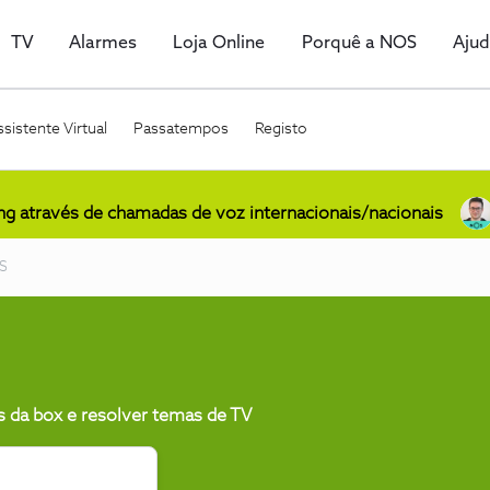
TV
Alarmes
Loja Online
Porquê a NOS
Aju
sistente Virtual
Passatempos
Registo
ing através de chamadas de voz internacionais/nacionais
S
s da box e resolver temas de TV