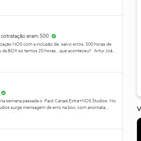
 cotratação eram 500
ização NOS com a inclusão de, salvo erros, 500 horas de
 da BOX só temos 20 horas...que aconteceu? Artur João
vei na semana passada o Pack Canais Extra+NOS Studios. No
Studios surge mensagem de erro na box, com anomalia
V
 na box”!! Alguém consegue ajudar? Obrigada!