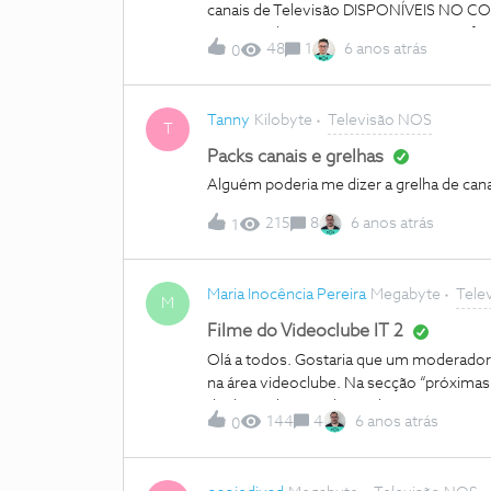
canais de Televisão DISPONÍVEIS NO
interessado em continuar. Para esse efei
48
1
6 anos atrás
0
em conta que irei utilizar, SOMENTE, a 
DISPONÍVEIS NO COMPUTADOR, TABLE
Antonio Solleiro
Tanny
Kilobyte
Televisão NOS
T
Packs canais e grelhas
Alguém poderia me dizer a grelha de cana
215
8
6 anos atrás
1
Maria Inocência Pereira
Megabyte
Tele
M
Filme do Videoclube IT 2
Olá a todos. Gostaria que um moderador 
na área videoclube. Na secção “próximas e
de dezembro. Tenho códigos promoção pa
144
4
6 anos atrás
0
validade no dia 23 de dezembro. Será que