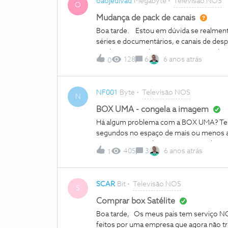
oaojedivad
Megabyte
Televisão NOS
O
Mudança de pack de canais
Boa tarde. Estou em dúvida se realmente
séries e documentários, e canais de despo
mudança, se realmente optar por mudar, b
128
6
6 anos atrás
0
dois Pack’s que referi em cima, o meu pl
obrigado.
NF001
Byte
Televisão NOS
N
BOX UMA - congela a imagem
Há algum problema com a BOX UMA? Ten
segundos no espaço de mais ou menos a c
acontecer em todos os canais, sendo qu
405
3
6 anos atrás
1
SCAR
Bit
Televisão NOS
S
Comprar box Satélite
Boa tarde, Os meus pais tem serviço N
feitos por uma empresa que agora não tr