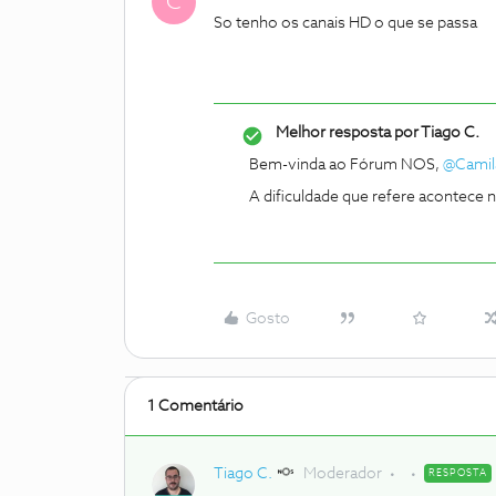
C
So tenho os canais HD o que se passa
Melhor resposta por
Tiago C.
Bem-vinda ao Fórum NOS,
@Camil
A dificuldade que refere acontece 
Gosto
1 Comentário
Tiago C.
Moderador
RESPOSTA