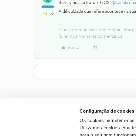
Bem-vinda ao Fórum NOS,
@Camila dua
A dificuldade que refere acontece na su
+6
Ajude a comunidade a encontrar inform
"Like" nos melhores comentários.
Gosto
Configuração de cookies
Os cookies permitem-nos 
Utilizamos cookies e/ou f
para o seu bom funcioname