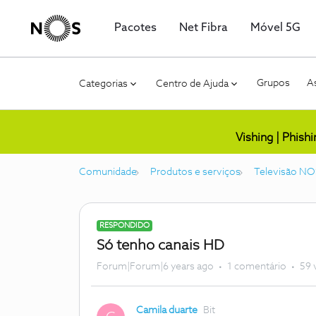
Pacotes
Net Fibra
Móvel 5G
Grupos
As
Categorias
Centro de Ajuda
Vishing | Phish
Comunidade
Produtos e serviços
Televisão NO
RESPONDIDO
Só tenho canais HD
Forum|Forum|6 years ago
1 comentário
59 
Camila duarte
Bit