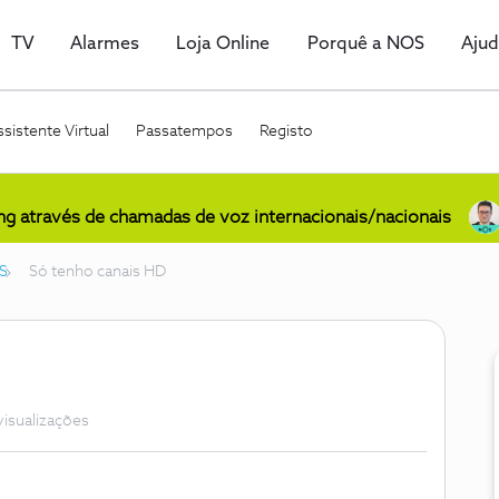
TV
Alarmes
Loja Online
Porquê a NOS
Aju
sistente Virtual
Passatempos
Registo
ing através de chamadas de voz internacionais/nacionais
S
Só tenho canais HD
visualizações