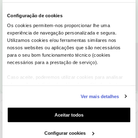
Boa tarde,
Configuração de cookies
A box Modelo DCR7151/24 é compativel com a TV - LED
SAMSUNG UE 43 RU7105KXXC?
Os cookies permitem-nos proporcionar lhe uma
experiência de navegação personalizada e segura.
Utilizamos cookies e/ou ferramentas similares nos
Obrigado
nossos websites ou aplicações que são necessários
Precisa de ajuda?
para o seu bom funcionamento técnico (cookies
Penso que sim tenho essa box e tenho também uma led
necessários para a prestação de serviço).
Samsung e funciona bem (embora não seja esse modelo) no
entanto a minha resposta não é vinculativa.
Caso aceite, poderemos utilizar cookies para analisar
informação estatística (cookies de analítica), adaptar
este serviço às suas preferências e apresentar-lhe
Ver mais detalhes
funcionalidades (cookies de personalização e
funcionalidade) e adaptar anúncios aos seus interesses
(cookies de publicidade personalizada). Pode gerir a
Aceitar todos
utilização dos cookies clicando em "
Configurar
Cookies
".
Configurar cookies