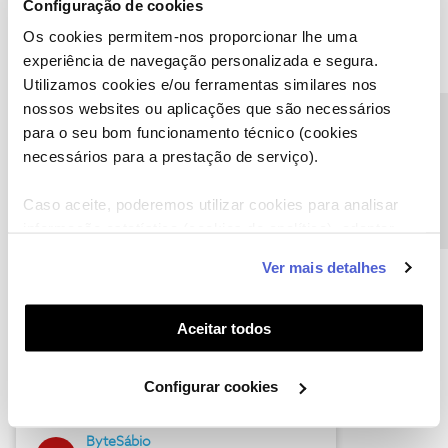
Configuração de cookies
Os cookies permitem-nos proporcionar lhe uma
experiência de navegação personalizada e segura.
Utilizamos cookies e/ou ferramentas similares nos
Descubra as novidades de julho
nossos websites ou aplicações que são necessários
Precisa de ajuda?
para o seu bom funcionamento técnico (cookies
necessários para a prestação de serviço).
Caso aceite, poderemos utilizar cookies para analisar
informação estatística (cookies de analítica), adaptar
este serviço às suas preferências e apresentar-lhe
Ver mais detalhes
funcionalidades (cookies de personalização e
funcionalidade) e adaptar anúncios aos seus interesses
(cookies de publicidade personalizada). Pode gerir a
Aceitar todos
Hall of Fame de julho
utilização dos cookies clicando em "
Configurar
Cookies
".
Guimas
Configurar cookies
17 soluções
ByteSábio