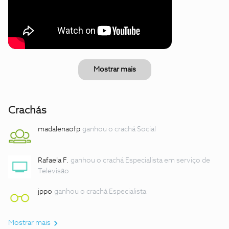
Mostrar mais
Crachás
madalenaofp
ganhou o crachá Social
Rafaela F.
ganhou o crachá Especialista em serviço de
Televisão
jppo
ganhou o crachá Especialista
Mostrar mais