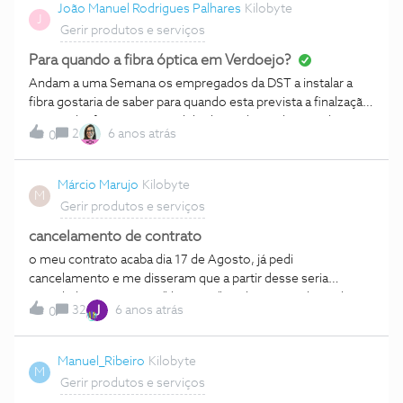
João Manuel Rodrigues Palhares
Kilobyte
J
Gerir produtos e serviços
Para quando a fibra óptica em Verdoejo?
Andam a uma Semana os empregados da DST a instalar a
fibra gostaria de saber para quando esta prevista a finalzação
para poder fazer o meu pedido de mudança de tecnologia.
2
6 anos atrás
0
Márcio Marujo
Kilobyte
M
Gerir produtos e serviços
cancelamento de contrato
o meu contrato acaba dia 17 de Agosto, já pedi
cancelamento e me disseram que a partir desse seria
cancelado, mas apenas "disseram" ainda não recebi nenhuma
32
6 anos atrás
0
prova de que efectivamente será cancelado, receberei
alguma?
Manuel_Ribeiro
Kilobyte
M
Gerir produtos e serviços