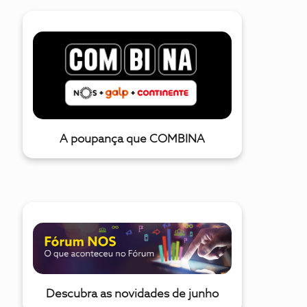
Absolutamente inacreditável. 8 dias entre a avaria e a visita.
Alguém fica tantos dias sem água ou Luz por ex? Se a NOS
não tem técnicos que os contrate e forme. Se não pode
garantir um serviço de qualidade que não aceite mais
clientes. Parece me simples. Sou cliente desde Abril e já
solicitei a desactivação do serviço. Irei até as últimas
consequê
A poupança que COMBINA
Descubra as novidades de junho