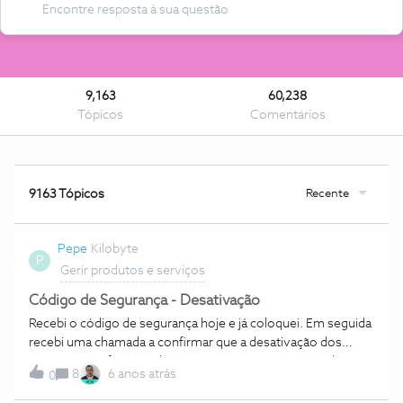
9,163
60,238
Tópicos
Comentários
Recente
9163 Tópicos
Pepe
Kilobyte
P
Gerir produtos e serviços
Código de Segurança - Desativação
Recebi o código de segurança hoje e já coloquei. Em seguida
recebi uma chamada a confirmar que a desativação dos
serviços será feito no dia xxxxxx e que seria contactada com
8
6 anos atrás
0
a equipa de recolha de equipamentos para a devolução. Até
aqui tudo bem, mas não recebi nenhum email ou mensagem