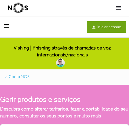
Menu
Iniciar sessão
Vishing | Phishing através de chamadas de voz
internacionais/nacionais
Conta NOS
Gerir produtos e serviços
Descubra como alterar tarifários, fazer a portabilidade do seu
número, consultar os seus pontos e muito mais