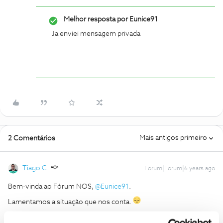
Melhor resposta por
Eunice91
Ja enviei mensagem privada
Mais antigos primeiro
2 Comentários
Tiago C.
Forum|Forum|6 years ago
Bem-vinda ao Fórum NOS,
@Eunice91
.
Lamentamos a situação que nos conta.
Para a conseguirmos ajudar, pedimos que nos envie uma