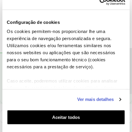
mensagem privada com o seu número de Cliente NOS.
Ajude a comunidade a encontrar informação relevante. Marque
Configuração de cookies
como "Melhor Resposta" e faça "Like" nos melhores comentários.
Os cookies permitem-nos proporcionar lhe uma
experiência de navegação personalizada e segura.
Utilizamos cookies e/ou ferramentas similares nos
nossos websites ou aplicações que são necessários
Precisa de ajuda?
para o seu bom funcionamento técnico (cookies
Eunice91
AUTOR
RESPOSTA
Forum|Forum|6 years ago
E
necessários para a prestação de serviço).
Ja enviei mensagem privada
Caso aceite, poderemos utilizar cookies para analisar
informação estatística (cookies de analítica), adaptar
este serviço às suas preferências e apresentar-lhe
Ver mais detalhes
funcionalidades (cookies de personalização e
funcionalidade) e adaptar anúncios aos seus interesses
(cookies de publicidade personalizada). Pode gerir a
Aceitar todos
utilização dos cookies clicando em "
Configurar
Cookies
".