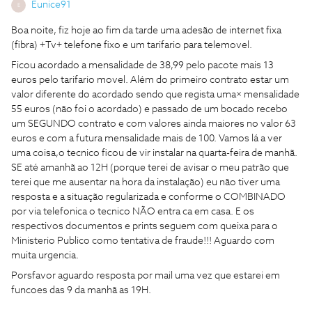
Eunice91
E
Boa noite, fiz hoje ao fim da tarde uma adesão de internet fixa
(fibra) +Tv+ telefone fixo e um tarifario para telemovel.
Ficou acordado a mensalidade de 38,99 pelo pacote mais 13
euros pelo tarifario movel. Além do primeiro contrato estar um
valor diferente do acordado sendo que regista uma× mensalidade
55 euros (não foi o acordado) e passado de um bocado recebo
um SEGUNDO contrato e com valores ainda maiores no valor 63
euros e com a futura mensalidade mais de 100. Vamos lá a ver
uma coisa,o tecnico ficou de vir instalar na quarta-feira de manhã.
SE até amanhã ao 12H (porque terei de avisar o meu patrão que
terei que me ausentar na hora da instalação) eu não tiver uma
resposta e a situação regularizada e conforme o COMBINADO
por via telefonica o tecnico NÃO entra ca em casa. E os
respectivos documentos e prints seguem com queixa para o
Ministerio Publico como tentativa de fraude!!! Aguardo com
muita urgencia.
Porsfavor aguardo resposta por mail uma vez que estarei em
funcoes das 9 da manhã as 19H.