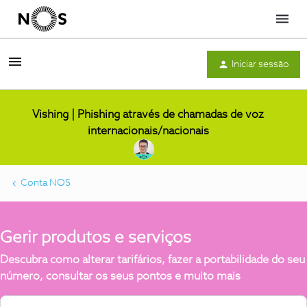
Menu
Iniciar sessão
Vishing | Phishing através de chamadas de voz
internacionais/nacionais
Conta NOS
Gerir produtos e serviços
Descubra como alterar tarifários, fazer a portabilidade do seu
número, consultar os seus pontos e muito mais