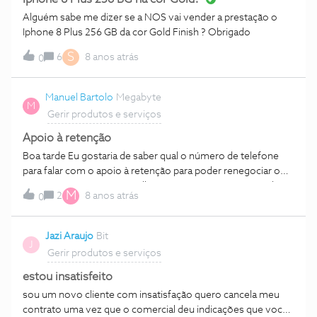
Alguém sabe me dizer se a NOS vai vender a prestação o
Iphone 8 Plus 256 GB da cor Gold Finish ? Obrigado
S
6
8 anos atrás
0
Manuel Bartolo
Megabyte
M
Gerir produtos e serviços
Apoio à retenção
Boa tarde Eu gostaria de saber qual o número de telefone
para falar com o apoio à retenção para poder renegociar o
meu contrato. Com os melhores cumprimentos Manuel
M
2
8 anos atrás
0
Bártolo
Jazi Araujo
Bit
J
Gerir produtos e serviços
estou insatisfeito
sou um novo cliente com insatisfação quero cancela meu
contrato uma vez que o comercial deu indicações que vocês