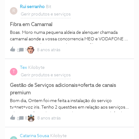
05/12/2017, o que nada fez, pois moro numa rua sem saída
Rui serranho
Bit
onde não dá para fazer instalação por cabo, apenas por
R
satélite. O técnico no momento disse-me logo que não er
Gerir produtos e serviços
Fibra em Camarnal
Boas. Moro numa pequena aldeia de alenquer chamada
camarnal aonde a vossa concorrencia MEO e VODAFONE .
pergunto quando a NOS cá chega com a fibra . porque
1
8 anos atrás
0
gostava de manter na NOS
Tex
Kilobyte
T
Gerir produtos e serviços
Gestão de Serviços adicionais+oferta de canais
premium
Bom dia, Ontem foi-me feita a instalação do serviço
tv+net+voz iris. Tenho 2 questões em relação aos serviços
adicionais oferecidos: 1- Os pack canais já vêm predefinidos
8
8 anos atrás
0
e não me permite alterar na área de cliente e na box, qdo me
foi informado que após a instalação o podia fazer. 2- Foi-me
oferecido canais premium, que não ficaram ativos, como
Catarina Sousa
Kilobyte