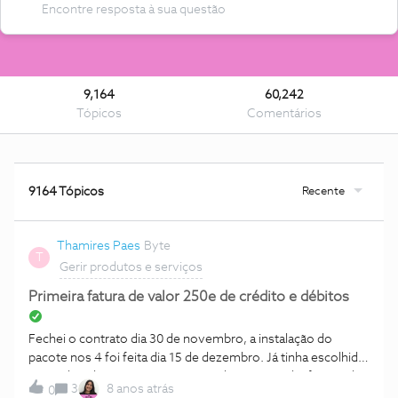
9,164
60,242
Tópicos
Comentários
Recente
9164 Tópicos
Thamires Paes
Byte
T
Gerir produtos e serviços
Primeira fatura de valor 250e de crédito e débitos
Fechei o contrato dia 30 de novembro, a instalação do
pacote nos 4 foi feita dia 15 de dezembro. Já tinha escolhido
o voucher de 150e para um smartphone e ja tinha fornecido
3
8 anos atrás
0
nib para o debito direto desde o dia do fechamento do