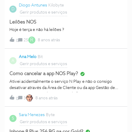
Diogo Antunes
Kilobyte
D
Gerir produtos e serviços
Leilões NOS
Hoje é terça e não há leilões ?
R
25
8 anos atrás
0
Ana Melo
Bit
A
Gerir produtos e serviços
Como cancelar a app NOS Play?
Ativei acidentalmente o serviço N Play e não o consigo
desativar através da Área de Cliente ou da app Gestão de
Conta. Como cancelar o serviço de forma a não pagar os
3
8 anos atrás
0
7,5€ que excedem o plafond?
Sara Menezes
Byte
S
Gerir produtos e serviços
Iphone 8 Plus 256 BG na cor Gold?