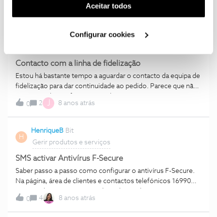
(cookies de publicidade personalizada). Pode gerir a
Aceitar todos
1
8 anos atrás
0
utilização dos cookies clicando em "
Configurar
Cookies
".
Configurar cookies
Joaquim Santos Silva
Kilobyte
J
Gerir produtos e serviços
Contacto com a linha de fidelização
Estou há bastante tempo a aguardar o contacto da equipa de
fidelização para dar continuidade ao pedido. Parece que não
têm vontade que fique como cliente. Caso não seja
J
2
8 anos atrás
0
contactado ainda hoje irei deslocar-me a uma loja e entregar
a denuncia de contrato datado de hoje. Contacto .
9XXXXXXXXX
HenriqueB
Bit
H
Gerir produtos e serviços
SMS activar Antivírus F-Secure
Saber passo a passo como configurar o antivírus F-Secure.
Na página, área de clientes e contactos telefónicos 16990
não são directos menos ainda esclarecedores, mesmo
4
8 anos atrás
0
quando falas com quem supostamente...