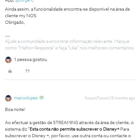
App, ​
@Jorge C
Ainda assim, a funcionalidade encontra-se disponível na área de
cliente my NOS.
Obrigado,
Ajude a comunidade a encontrar informação relevante. Marque
como "Melhor Resposta" e faça "Like" nos melhores comentários.
1 pessoa gostou
marcolopes
Forum|Forum|10 months ago
Boa noite!
Ao efectuar a gestão de STREAMING através da área de cliente, o
sistema diz "
Esta conta não permite subscrever o Disney+
Para
subscrever o Disney +, por favor, use outra conta ou contacte o