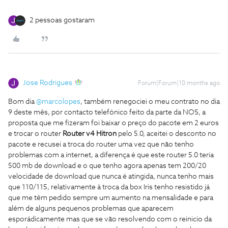
2 pessoas gostaram
Jose Rodrigues
Forum|Forum|10 months ago
Bom dia ​
@marcolopes
, também renegociei o meu contrato no dia
9 deste mês, por contacto telefónico feito da parte da NOS, a
proposta que me fizeram foi baixar o preço do pacote em 2 euros
e trocar o router
Router v4 Hitron
pelo 5.0, aceitei o desconto no
pacote e recusei a troca do router uma vez que não tenho
problemas com a internet, a diferença é que este router 5.0 teria
500 mb de download e o que tenho agora apenas tem 200/20
velocidade de download que nunca é atingida, nunca tenho mais
que 110/115, relativamente à troca da box Iris tenho resistido já
que me têm pedido sempre um aumento na mensalidade e para
além de alguns pequenos problemas que aparecem
esporádicamente mas que se vão resolvendo com o reinicio da