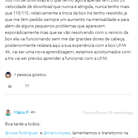
500 mb de download e o que tenho agora apenas tem 200/20
velocidade de download que nunca é atingida, nunca tenho mais
que 110/115, relativamente à troca da box Iris tenho resistido já
que me têm pedido sempre um aumento na mensalidade e para
além de alguns pequenos problemas que aparecem
esporádicamente mas que se vão resolvendo com o reinicio da
box ela vai funcionando sem me dar grandes dores de cabeça,
posteriormente relatará aqui a sua experiência com a box UMA
4k, vai ser uma nova aprendizagem, estamos acostumados com
a Iris vai ser preciso aprender a funcionar com a UMA.
1 pessoa gostou
Mário P.
Forum|Forum|10 months ago
Boa tarde a todos,
@Jose Rodrigues
e ​
@marcolopes
, lamentamos o transtorno na