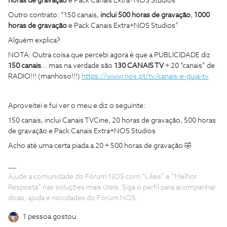
horas de gravação
e Pack Canais Extra+NOS Studios”
Outro contrato: “150 canais,
inclui 500 horas de gravação
,
1000
horas de gravação
e Pack Canais Extra+NOS Studios”
Alguém explica?
NOTA: Outra coisa que percebi agora é que a PUBLICIDADE diz
150 canais
… mas na verdade são
130 CANAIS TV
+ 20 “canais” de
RADIO!!! (manhoso!!!)
https://www.nos.pt/tv/canais-e-guia-tv
Aproveitei e fui ver o meu e diz o seguinte:
150 canais, inclui Canais TVCine, 20 horas de gravação, 500 horas
de gravação e Pack Canais Extra+NOS Studios
Acho até uma certa piada a 20 + 500 horas de gravação 🤣
Ajude a comunidade do Fórum NOS com “Likes” e “Melhor
Resposta” nas soluções mais úteis. Siga o perfil para acompanhar
dicas, ajuda e novidades do Fórum NOS.
1 pessoa gostou