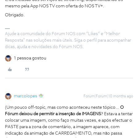
mesmo pela App NOS TV com oferta do NOS TV+.
Obrigado.
Ajude a comunidade do Fórum NOS com “Likes” e “Melhor
Resposta” nas soluções mais úteis. Siga o perfil para acompanhar
dicas, ajuda e novidades do Fórum NOS.
1 pessoa gostou
marcolopes
Forum|Forum|10 months ago
(Um pouco off-topic, mas como aconteceu neste tópico…
O
Fórum deixou de permitir a inserção de IMAGENS
? Estava a tentar
colocar uma imagem, como faço muitas vezes, e após efectuar o
PASTE para a zona de comentário, a imagem aparece, com
indicação da animação de CARREGAMENTO, mas não passa