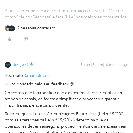
Ajude a comunidade a encontrar informação relevante. Marque
como "Melhor Resposta" e faça "Like" nos melhores comentários.
2 pessoas gostaram
Jorge C
Forum|Forum|10 months ago
Boa noite ​
@marcolopes
,
Muito obrigado pelo seu feedback 😊
Concordo que faria sentido que a experiência fosse idêntica em
ambos os canais, de forma a simplificar o processo e garantir
maior transparência para o cliente.
Recordo que a Lei das Comunicações Eletrónicas (Lei n.º 5/2004,
com as alterações da Lei n.º 15/2016) determina que os
operadores devem assegurar procedimentos claros e acessíveis
para a cessação de contratos, não devendo o cancelamento ser