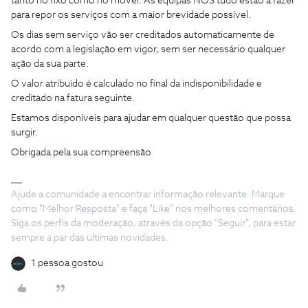
tanto no fixo como no móvel. As equipas NOS tudo estão a fazer
para repor os serviços com a maior brevidade possível.
Os dias sem serviço vão ser creditados automaticamente de
acordo com a legislação em vigor, sem ser necessário qualquer
ação da sua parte.
O valor atribuído é calculado no final da indisponibilidade e
creditado na fatura seguinte.
Estamos disponíveis para ajudar em qualquer questão que possa
surgir.
Obrigada pela sua compreensão
Ajude a comunidade a encontrar informação relevante. Marque
como "Melhor Resposta" e faça "Like" nos melhores comentários.
Siga os perfis da moderação, através da opção "Seguir", para estar
sempre a par das últimas novidades.
1 pessoa gostou