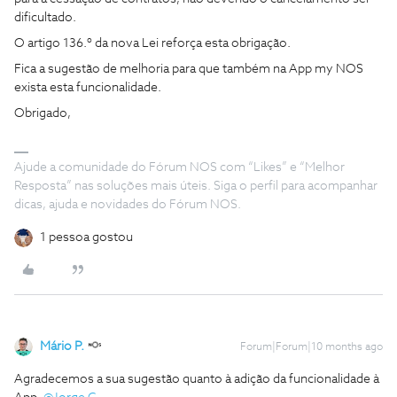
dificultado.
O artigo 136.º da nova Lei reforça esta obrigação.
Fica a sugestão de melhoria para que também na App my NOS
exista esta funcionalidade.
Obrigado,
Ajude a comunidade do Fórum NOS com “Likes” e “Melhor
Resposta” nas soluções mais úteis. Siga o perfil para acompanhar
dicas, ajuda e novidades do Fórum NOS.
1 pessoa gostou
Mário P.
Forum|Forum|10 months ago
Agradecemos a sua sugestão quanto à adição da funcionalidade à