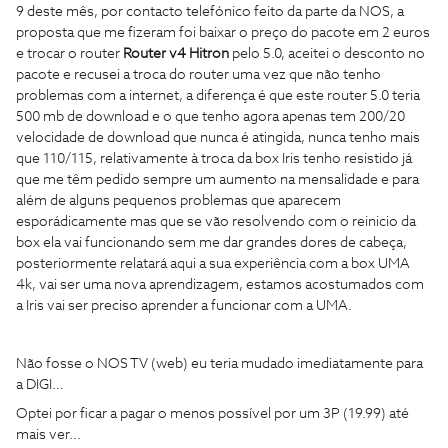
9 deste mês, por contacto telefónico feito da parte da NOS, a
proposta que me fizeram foi baixar o preço do pacote em 2 euros
e trocar o router
Router v4 Hitron
pelo 5.0, aceitei o desconto no
pacote e recusei a troca do router uma vez que não tenho
problemas com a internet, a diferença é que este router 5.0 teria
500 mb de download e o que tenho agora apenas tem 200/20
velocidade de download que nunca é atingida, nunca tenho mais
que 110/115, relativamente à troca da box Iris tenho resistido já
que me têm pedido sempre um aumento na mensalidade e para
além de alguns pequenos problemas que aparecem
esporádicamente mas que se vão resolvendo com o reinicio da
box ela vai funcionando sem me dar grandes dores de cabeça,
posteriormente relatará aqui a sua experiência com a box UMA
4k, vai ser uma nova aprendizagem, estamos acostumados com
a Iris vai ser preciso aprender a funcionar com a UMA.
Não fosse o NOS TV (web) eu teria mudado imediatamente para
a DIGI…
Optei por ficar a pagar o menos possível por um 3P (19.99) até
mais ver...