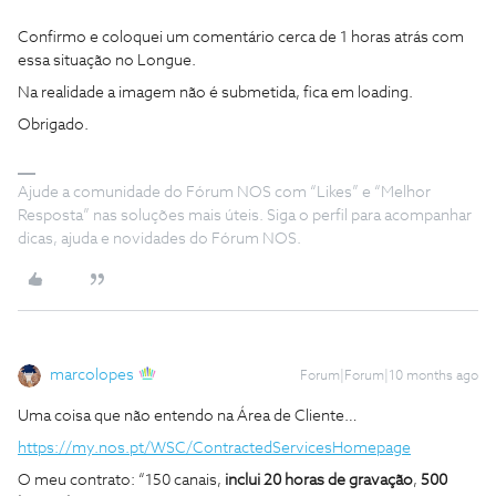
Confirmo e coloquei um comentário cerca de 1 horas atrás com
essa situação no Longue.
Na realidade a imagem não é submetida, fica em loading.
Obrigado.
Ajude a comunidade do Fórum NOS com “Likes” e “Melhor
Resposta” nas soluções mais úteis. Siga o perfil para acompanhar
dicas, ajuda e novidades do Fórum NOS.
marcolopes
Forum|Forum|10 months ago
Uma coisa que não entendo na Área de Cliente…
https://my.nos.pt/WSC/ContractedServicesHomepage
O meu contrato: “150 canais,
inclui 20 horas de gravação
,
500