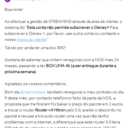
Boa noite!
Ao efectuar a gestão de STREAMING através da área de cliente, o
sistema diz "
Esta conta não permite subscrever o Disney+
Para
subscrever o Disney +, por favor, use outra conta ou contacte o
nosso
Apoio ao cliente
."
Talvez por ainda ter uma box IRIS?
Gostaria de salientar que ontem renegociei com a NOS mais 24
meses, passando a ter
BOX UMA 4k (a ser entregue durante a
próxima semana)
Agradeço os vossos comentários.
Bom dia ​
@marcolopes
, também renegociei o meu contrato no dia
9 deste mês, por contacto telefónico feito da parte da NOS, a
proposta que me fizeram foi baixar o preço do pacote em 2 euros
e trocar o router
Router v4 Hitron
pelo 5.0, aceitei o desconto no
pacote e recusei a troca do router uma vez que não tenho
problemas com a internet, a diferença é que este router 5.0 teria