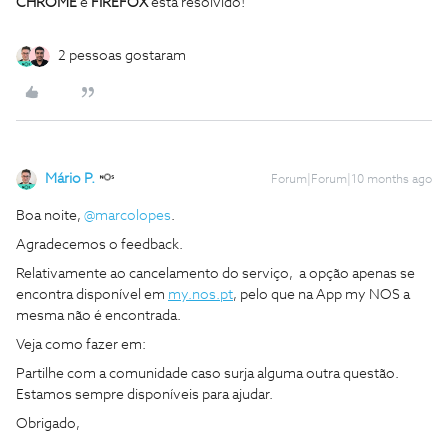
CHROME
e
FIREFOX
está resolvido!
2 pessoas gostaram
Mário P.
Forum|Forum|10 months ago
Boa noite, ​
@marcolopes
.
Agradecemos o feedback.
Relativamente ao cancelamento do serviço, a opção apenas se
encontra disponível em
my.nos.pt
, pelo que na App my NOS a
mesma não é encontrada.
Veja como fazer em:
Partilhe com a comunidade caso surja alguma outra questão.
Estamos sempre disponíveis para ajudar.
Obrigado,