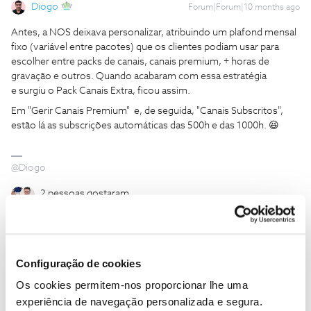
Diogo
Forum|Forum|10 months ago
Antes, a NOS deixava personalizar, atribuindo um plafond mensal
fixo (variável entre pacotes) que os clientes podiam usar para
escolher entre packs de canais, canais premium, + horas de
gravação e outros. Quando acabaram com essa estratégia
e surgiu o Pack Canais Extra, ficou assim.
Em "Gerir Canais Premium" e, de seguida, "Canais Subscritos",
estão lá as subscrições automáticas das 500h e das 1000h. 😆
@Diogo
2 pessoas gostaram
Configuração de cookies
marcolopes
Forum|Forum|10 months ago
Os cookies permitem-nos proporcionar lhe uma
experiência de navegação personalizada e segura.
Antes, a NOS deixava personalizar, atribuindo um plafond mensal