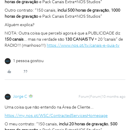
horas de gravação
e Pack Canais Extra+NOS Studios”
Outro contrato: “150 canais,
inclui 500 horas de gravação
,
1000
horas de gravação
e Pack Canais Extra+NOS Studios”
Alguém explica?
NOTA: Outra coisa que percebi agora é que a PUBLICIDADE diz
150 canais
… mas na verdade são
130 CANAIS TV
+ 20 “canais” de
RADIO!!! (manhoso!!!)
https://www.nos.pt/tv/canais-e-guia-tv
1 pessoa gostou
Jorge C
Forum|Forum|10 months ago
Uma coisa que não entendo na Área de Cliente…
https://my.nos.pt/WSC/ContractedServicesHomepage
O meu contrato: “150 canais,
inclui 20 horas de gravação
,
500