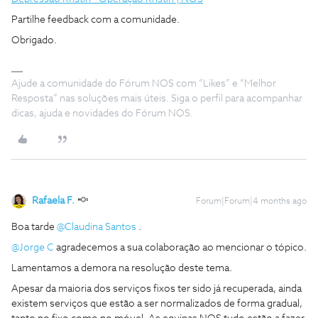
Partilhe feedback com a comunidade.
Obrigado.
Ajude a comunidade do Fórum NOS com “Likes” e “Melhor
Resposta” nas soluções mais úteis. Siga o perfil para acompanhar
dicas, ajuda e novidades do Fórum NOS.
Rafaela F.
Forum|Forum|4 months ago
Boa tarde ​
@Claudina Santos
.
@Jorge C
agradecemos a sua colaboração ao mencionar o tópico.
Lamentamos a demora na resolução deste tema.
Apesar da maioria dos serviços fixos ter sido já recuperada, ainda
existem serviços que estão a ser normalizados de forma gradual,