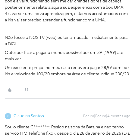
box ela vai funcionando sem me dar grandes dores de cabeça,
posteriormente relatará aqui a sua experiência com a box UMA
4k, vai ser uma nova aprendizagem, estamos acostumados com
a Iris vai ser preciso aprender a funcionar com a UMA.
Não fosse o NOS TV (web) eu teria mudado imediatamente para
a DIGI…
Optei por ficar a pagar o menos possível por um 3P (19.99) até
mais ver...
Um excelente preço, no meu caso renovei a pagar 28,99 com box
Iris e velocidade 100/20 embora na área de cliente indique 200/20.
Claudina Santos
Forum|Forum|4 months ago
C
Sou o cliente C*********. Resido na zona da Batalha e não tenho
serviço (TV, Telefone fixo), desde o dia 28 de Janeiro de 2026 (Dia