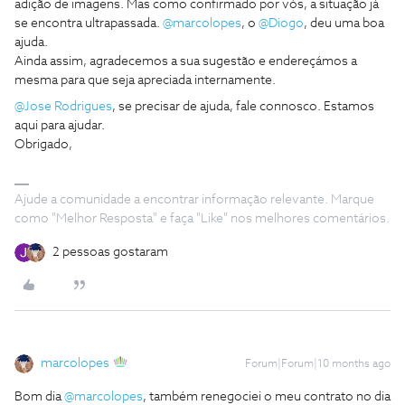
adição de imagens. Mas como confirmado por vós, a situação já
se encontra ultrapassada. ​
@marcolopes
, o ​
@Diogo
, deu uma boa
ajuda.
Ainda assim, agradecemos a sua sugestão e endereçámos a
mesma para que seja apreciada internamente.
@Jose Rodrigues
, se precisar de ajuda, fale connosco. Estamos
aqui para ajudar.
Obrigado,
Ajude a comunidade a encontrar informação relevante. Marque
como "Melhor Resposta" e faça "Like" nos melhores comentários.
2 pessoas gostaram
marcolopes
Forum|Forum|10 months ago
Bom dia ​
@marcolopes
, também renegociei o meu contrato no dia