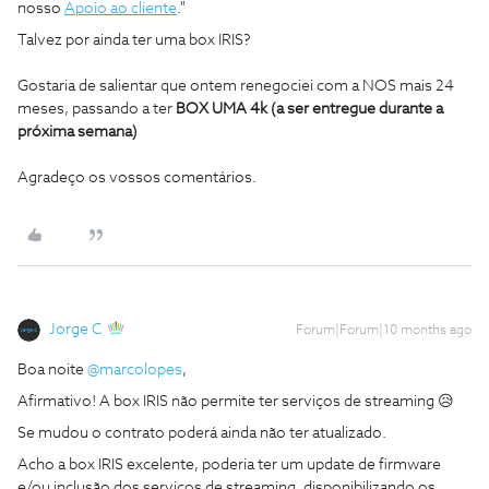
nosso
Apoio ao cliente
."
Talvez por ainda ter uma box IRIS?
Gostaria de salientar que ontem renegociei com a NOS mais 24
meses, passando a ter
BOX UMA 4k (a ser entregue durante a
próxima semana)
Agradeço os vossos comentários.
Jorge C
Forum|Forum|10 months ago
Boa noite ​
@marcolopes
,
Afirmativo! A box IRIS não permite ter serviços de streaming 😥
Se mudou o contrato poderá ainda não ter atualizado.
Acho a box IRIS excelente, poderia ter um update de firmware
e/ou inclusão dos serviços de streaming, disponibilizando os