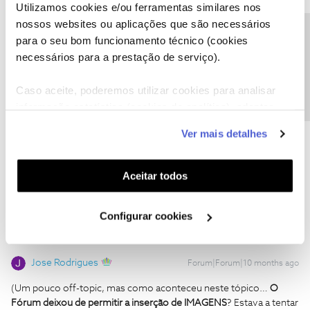
Utilizamos cookies e/ou ferramentas similares nos
fixo (variável entre pacotes) que os clientes podiam usar para
nossos websites ou aplicações que são necessários
escolher entre packs de canais, canais premium, + horas de
Precisa de ajuda?
gravação e outros. Quando acabaram com essa estratégia
para o seu bom funcionamento técnico (cookies
e surgiu o Pack Canais Extra, ficou assim.
necessários para a prestação de serviço).
Em "Gerir Canais Premium" e, de seguida, "Canais Subscritos",
estão lá as subscrições automáticas das 500h e das 1000h. 😆
Caso aceite, poderemos utilizar cookies para analisar
informação estatística (cookies de analítica), adaptar
este serviço às suas preferências e apresentar-lhe
Penso que é algo que a NOS tem de rectificar, pois cria
Ver mais detalhes
funcionalidades (cookies de personalização e
confusão...
funcionalidade) e adaptar anúncios aos seus interesses
(cookies de publicidade personalizada). Pode gerir a
Aceitar todos
1 pessoa gostou
utilização dos cookies clicando em "
Configurar
Cookies
".
Configurar cookies
Jose Rodrigues
Forum|Forum|10 months ago
(Um pouco off-topic, mas como aconteceu neste tópico…
O
Fórum deixou de permitir a inserção de IMAGENS
? Estava a tentar