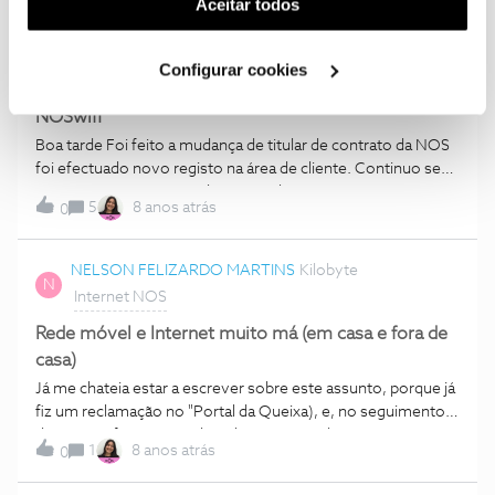
(cookies de publicidade personalizada). Pode gerir a
Aceitar todos
imagens/videos... É curioso que mal muda para oa dados
utilização dos cookies clicando em "
Configurar
moveis, a situação fica resolvida... Tenho 120mb e o router
Cookies
".
Lurdes Pinheiro
Kilobyte
Configurar cookies
L
4.0... Alguém na mesma situação? É possível de resolver?
Internet NOS
NOSwifi
Boa tarde Foi feito a mudança de titular de contrato da NOS
foi efectuado novo registo na área de cliente. Continuo sem
acesso ao NOS WIFI Poderiam explicar o que se esta a
5
8 anos atrás
0
passar.Aguado vosso feedback Muito Obrigado
NELSON FELIZARDO MARTINS
Kilobyte
N
Internet NOS
Rede móvel e Internet muito má (em casa e fora de
casa)
Já me chateia estar a escrever sobre este assunto, porque já
fiz um reclamação no "Portal da Queixa), e, no seguimento
da mesma,fui contactado pelos serviços da NOS. O
1
8 anos atrás
0
problema é que se torna muito difícil eu aceitar como
resposta "não é possível fazer mais", quando vou ter que