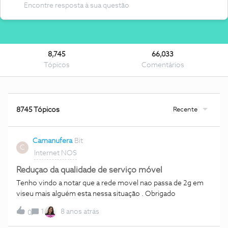
8,745
66,033
Tópicos
Comentários
Recente
8745 Tópicos
Camanufera
Bit
C
Internet NOS
Reduçao da qualidade de serviço móvel
Tenho vindo a notar que a rede movel nao passa de 2g em
viseu mais alguém esta nessa situação . Obrigado
1
8 anos atrás
0