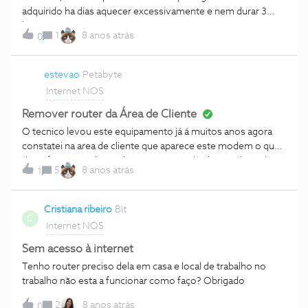
adquirido ha dias aquecer excessivamente e nem durar 3
horas??
1
8 anos atrás
0
estevao
Petabyte
Internet NOS
Remover router da Área de Cliente
O tecnico levou este equipamento já á muitos anos agora
constatei na area de cliente que aparece este modem o que
devo fazer para deixar de estar na area de cliente obrigado .
5
8 anos atrás
1
Nome do equipamento Modem Tarifário 100 Mbps Data de
instalação 2007-07-17
Cristiana ribeiro
Bit
C
Internet NOS
Sem acesso à internet
Tenho router preciso dela em casa e local de trabalho no
trabalho não esta a funcionar como faço? Obrigado
2
8 anos atrás
0