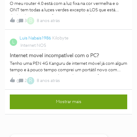
alguma forma de pagar mais ou algo do tipo para passar este
O meu router 4.0 está com a luz fixa na cor vermelha e o
problema? Preciso mesmo estou a ter de usar dados
ONT tem todas a luzes verdes excepto a LOS que está
moveis para trabalhar e ja nao vai durar muitos mais.
desligada. O que significa? Como se resolve? Já usei o
B
Obrigado
3
8 anos atrás
0
método desligar e voltar a ligar.
Luis Nabais1986
Kilobyte
L
Internet NOS
Internet movel incompatível com o PC?
Tenho uma PEN 4G Kanguru de internet móvel já com algum
tempo e à pouco tempo comprei um portátil novo com
Windows 10. A PEN instalou os drivers e o software mas a
R
2
8 anos atrás
0
ligação está sempre a cair. Já reinstalei os drivers e o
software mas o resultado é sempre o mesmo. A PEN em
questão é uma Alcatel L100V.
Mostrar mais