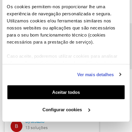
Os cookies permitem-nos proporcionar lhe uma
experiência de navegação personalizada e segura.
Utilizamos cookies e/ou ferramentas similares nos
Descubra as novidades de julho
nossos websites ou aplicações que são necessários
Precisa de ajuda?
para o seu bom funcionamento técnico (cookies
necessários para a prestação de serviço).
Caso aceite, poderemos utilizar cookies para analisar
informação estatística (cookies de analítica), adaptar
este serviço às suas preferências e apresentar-lhe
Ver mais detalhes
funcionalidades (cookies de personalização e
funcionalidade) e adaptar anúncios aos seus interesses
(cookies de publicidade personalizada). Pode gerir a
Hall of Fame de julho
Aceitar todos
utilização dos cookies clicando em "
Configurar
Guimas
Cookies
".
Configurar cookies
17 soluções
ByteSábio
13 soluções