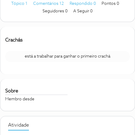
Tópico 1
Comentários 12
Respondido 0
Pontos 0
Seguidores
0
A Seguir
0
Crachás
está a trabalhar para ganhar o primeiro crachá
Sobre
Membro desde
Atividade