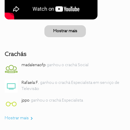
Mostrar mais
Crachás
madalenaofp
ganhou o crachá Social
Rafaela F.
ganhou o crachá Especialista em serviço de
Televisão
jppo
ganhou o crachá Especialista
Mostrar mais