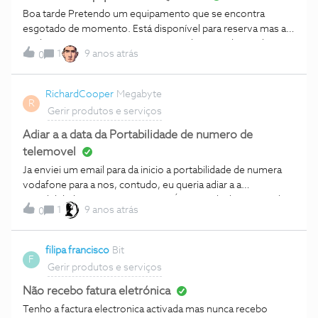
informam como se processa a devolução de equipamentos.
Boa tarde Pretendo um equipamento que se encontra
Agradeço que alguma "alma caridosa" me forneça
esgotado de momento. Está disponível para reserva mas a
informação sobre o que deverei fazer. Grato, Luis Silva
minha questão é: primeiro se temos de pagar de imediato,
1
9 anos atrás
0
uma vez que o site informa que o número de reserva é
limitado, o que acontece se não houver disponível? E como
faço se pretendo adquirir com pontos? Obrigada
RichardCooper
Megabyte
R
Gerir produtos e serviços
Adiar a a data da Portabilidade de numero de
telemovel
Ja enviei um email para da inicio a portabilidade de numera
vodafone para a nos, contudo, eu queria adiar a a
portabilidade por umas semanas. É possível adiar? ou tenho
1
9 anos atrás
0
de enviar outro Formulário?
filipa francisco
Bit
F
Gerir produtos e serviços
Não recebo fatura eletrónica
Tenho a factura electronica activada mas nunca recebo