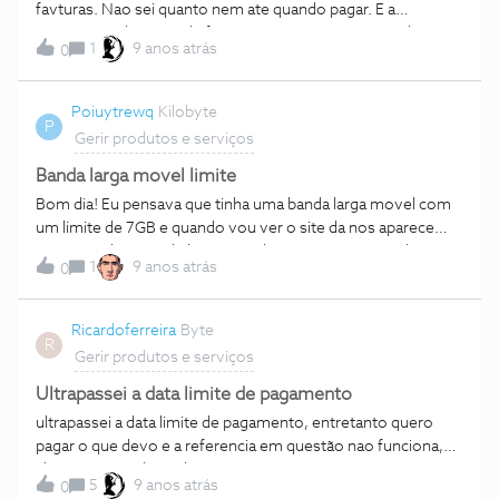
favturas. Nao sei quanto nem ate quando pagar. E a
mensagem de envio de favtura vai para um numero de
1
9 anos atrás
0
telemovel da minha mae. Ja mandei e mails a nos mas de
nada adiantou. Que fazef?
Poiuytrewq
Kilobyte
P
Gerir produtos e serviços
Banda larga movel limite
Bom dia! Eu pensava que tinha uma banda larga movel com
um limite de 7GB e quando vou ver o site da nos aparece
que só tenho 3GB de limite. tendo em conta que ainda não a
1
9 anos atrás
0
liguei este mês, Porquê isso acontece? o número de
telefone da placa de banda larga é: 9xxxxxxxx
Ricardoferreira
Byte
R
Gerir produtos e serviços
Ultrapassei a data limite de pagamento
ultrapassei a data limite de pagamento, entretanto quero
pagar o que devo e a referencia em questão nao funciona,
alguém me pode ajudar
5
9 anos atrás
0