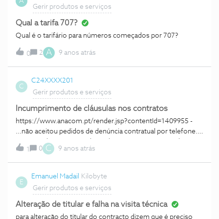
A
Gerir produtos e serviços
Qual a tarifa 707?
Qual é o tarifário para números começados por 707?
A
2
9 anos atrás
0
C24XXXX201
C
Gerir produtos e serviços
Incumprimento de cláusulas nos contratos
https://www.anacom.pt/render.jsp?contentId=1409955 -
...não aceitou pedidos de denúncia contratual por telefone...
- ...não indicou o prazo de 30 dias úteis para o envio da
C
0
9 anos atrás
1
documentação em falta... - ... não os informou, com caráter
concreto, das obrigações emergentes da denúncia... - ...não
aceitou 28 pedidos de denúncia apresentados num
Emanuel Madail
Kilobyte
E
endereço por si divulgado ao público... - ...não considerou
Gerir produtos e serviços
válidas, nas datas em que as recebeu, 16 denúncias
contratuais legíveis... - ...não informou 2 clientes acerca dos
Alteração de titular e falha na visita técnica
períodos contratuais mínimos a que os mesmos estariam
para alteração do titular do contracto dizem que é preciso