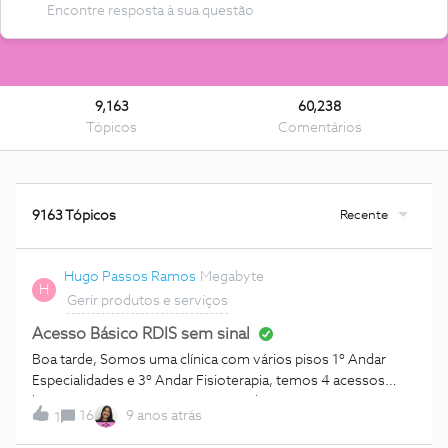
9,163
60,238
Tópicos
Comentários
Recente
9163 Tópicos
Hugo Passos Ramos
Megabyte
H
Gerir produtos e serviços
Acesso Básico RDIS sem sinal
Boa tarde, Somos uma clínica com vários pisos 1º Andar
Especialidades e 3º Andar Fisioterapia, temos 4 acessos
básicos RDIS com a NOS (8 canais de comunicação) e
16
9 anos atrás
1
estamos desde Sexta-feira sem receber chamadas no 3º
Andar, devido a um dos acessos básicos estar sem sinal