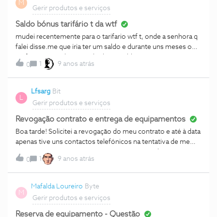
M
Gerir produtos e serviços
Saldo bónus tarifário t da wtf
mudei recentemente para o tarifario wtf t, onde a senhora q
falei disse.me que iria ter um saldo e durante uns meses o
tarifario iria ser descontado desse saldo e nao precisaria
1
9 anos atrás
0
carregar o telemovel. fiz portabilidade mudei para a Nos e
agora queria saber pq tive q carregar com 15euros para ativar
o tarifario e o cartao e ainda nao tenho esse saldo bonus?
Lfsarg
Bit
L
Gerir produtos e serviços
Revogação contrato e entrega de equipamentos
Boa tarde! Solicitei a revogação do meu contrato e até à data
apenas tive uns contactos telefónicos na tentativa de me
convencerem a não o revogar. Já está revogado e já sou
1
9 anos atrás
0
cliente de outra operadora. Na carta que enviei solicito o
cancelamento de todos os serviços logo que o período de
facturação terminasse e que me informassem como poderia
Mafalda Loureiro
Byte
M
efectuar-se a devolução dos equipamentos que possuo. Até
Gerir produtos e serviços
agora estou sem saber se os serviços foram cancelados
(pela factura recebida ha dias parece que não) e não me
Reserva de equipamento - Questão