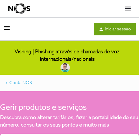
Menu
Iniciar sessão
Vishing | Phishing através de chamadas de voz
internacionais/nacionais
Conta NOS
Gerir produtos e serviços
Descubra como alterar tarifários, fazer a portabilidade do seu
número, consultar os seus pontos e muito mais