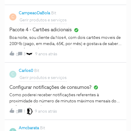
CampeaoDaBola
Bit
C
Gerir produtos e serviços
Pacote 4 - Cartões adicionais
Boa noite, sou cliente da Nos4, com dois cartões moveis de
200Mb (pago, em media, 65€, por mês) e gostava de saber
quanto fica se alterar o pacote, adicionando mais um cartão?
3
9 anos atrás
0
Obrigado
Carlos0
Bit
C
Gerir produtos e serviços
Configurar notificações de consumos?
Como poderei receber notificações referentes à
proximidade do número de minutos máximos mensais do
tarifário? Obrigado.
1
9 anos atrás
0
Amcbarata
Bit