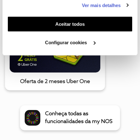
este serviço às suas preferências e apresentar-lhe
Ver mais detalhes
A poupança que COMBINA
funcionalidades (cookies de personalização e
funcionalidade) e adaptar anúncios aos seus interesses
(cookies de publicidade personalizada). Pode gerir a
Aceitar todos
utilização dos cookies clicando em "
Configurar
Cookies
".
Configurar cookies
Oferta de 2 meses Uber One
Conheça todas as
funcionalidades da my NOS