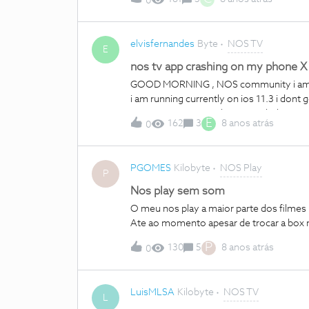
0
then what should i do community?
elvisfernandes
Byte
NOS TV
E
nos tv app crashing on my phone X
GOOD MORNING , NOS community i am fac
i am running currently on ios 11.3 i don
E
162
3
8 anos atrás
0
PGOMES
Kilobyte
NOS Play
P
Nos play sem som
O meu nos play a maior parte dos filmes nao tem som...audio. Ja reclamei na loja e por telemóvel.
P
130
5
8 anos atrás
0
LuisMLSA
Kilobyte
NOS TV
L