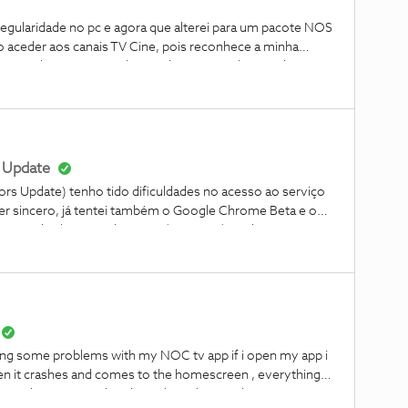
 aceder aos canais TV Cine, pois reconhece a minha
pesar da net ser a minha net de casa...podem ajudar?
 Update
s Update) tenho tido dificuldades no acesso ao serviço
r sincero, já tentei também o Google Chrome Beta e o
esinstalei, limpei tudo, USER/AppData/Local,Roaming,
 vídeo" e fica tudo preto. No Edge e na App para
 no google chrome no meu pc fixo também. Que se
ing some problems with my NOC tv app if i open my app i
 the homescreen , everything
.0 3 days ago i updated it and i am having this issue since