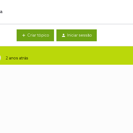
da
Criar tópico
Iniciar sessão
2 anos atrás