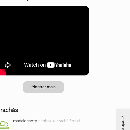
Mostrar mais
rachás
madalenaofp
ganhou o crachá Social