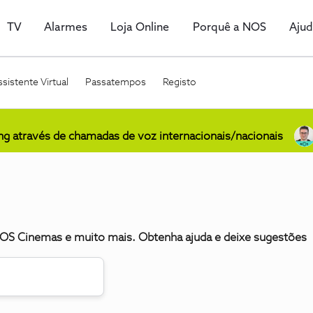
TV
Alarmes
Loja Online
Porquê a NOS
Aju
sistente Virtual
Passatempos
Registo
ing através de chamadas de voz internacionais/nacionais
S Cinemas e muito mais. Obtenha ajuda e deixe sugestões