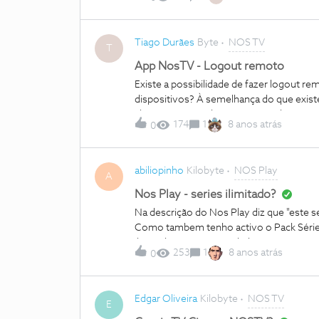
com resoluções abaixo dos 2048 pixeis.
Tiago Durães
Byte
NOS TV
T
App NosTV - Logout remoto
Existe a possibilidade de fazer logout 
dispositivos? À semelhança do que existe
cliente mas nos dispositivos onde a app j
174
1
8 anos atrás
0
a funcionar, quando deveria pedir para i
abiliopinho
Kilobyte
NOS Play
A
Nos Play - series ilimitado?
Na descrição do Nos Play diz que "este se
Como tambem tenho activo o Pack Série
ilimitado? posso cancela-lo (trocar por p
253
1
8 anos atrás
0
Edgar Oliveira
Kilobyte
NOS TV
E