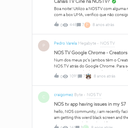
Canais TV Cine na NOSTV?
Boa noite! Utilizo a NOSTV com alguma regularidade no pc e agora que alterei para um pacote NOS
com a box UMA, verifico que não consigo
internet como não sendo a doméstica...a
F
448
7
8 anos atrás
0
Pedro Varela
Megabyte
NOS TV
P
NOS TV Google Chrome - Creators
Num dos meus pc's (ambos têm o Creator
NOS.TV atrás do Google Chrome. Para se
Canary, e o resultado é todo o mesmo, d
1091
7
8 anos atrás
0
reinstalei e tudo igual, aparece a indicação: "carregar
windows NOS TV funciona tudo 100%, e
passará? Obrigado
craigomez
Byte
NOS TV
C
NOS tv app having issues in my S7
hello, NOS community, i am recently fac
am getting this wierd black screen and then it crashes and comes to
was going good till i updated from 7.0 to 8
C
161
3
8 anos atrás