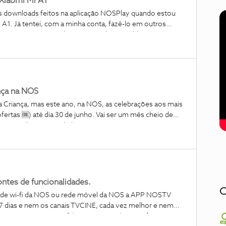
Xiaomi Mi A1
 (neste caso o "B") à aplicação. Sei que podia andar a
 os downloads feitos na aplicação NOSPlay quando estou
ão para o outro, mas não o quero fazer. Agora a
A1. Já tentei, com a minha conta, fazê-lo em outros
aomi, e consigo visualizar sem nenhum problema. O que
ualizar um download e na timeline os segundos avançam de
rro ID=05. A imagem nunca chega a aparecer e estou a
alização offline. Quando estou online não há nenhum
nça na NOS
 Criança, mas este ano, na NOS, as celebrações aos mais
rtas 🆒) até dia 30 de junho. Vai ser um mês cheio de
ir da oferta de 2 bilhetes pelo preço de 1, ou 4 pelo
Panda. :D Com o Cartão NOS, pode
stádio Municipal Parque
rque dos Poetas) - 7 de julho
tes de funcionalidades.
C
e de wi-fi da NOS ou rede móvel da NOS a APP NOSTV
va de Gaia: Arrábida
ez melhor e nem
a APP?? Já para não falar que em Desktop só funciona