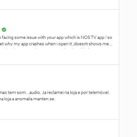
ing some issue with your app which is NOS TV app ! so
t get why my app crashes when i open it ,doesnt shows me
any screen or something i touch the app and nothing it just doesnt open what should i do?
Ate ao momento apesar de trocar a box na loja a anomalia manten.se.