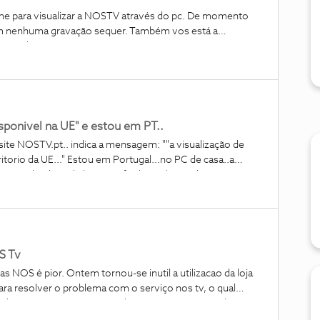
nem nenhuma gravação sequer. Também vos está a
onar normalmente.
sponivel na UE" e estou em PT..
rtugal...no PC de casa..a
 Não uso VPNs Poderão ajudar? Obrigado,
S Tv
esolver o
movel a mensagem de erro. A pessoa que me