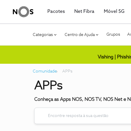
Pacotes
Net Fibra
Móvel 5G
Grupos
As
Categorias
Centro de Ajuda
Vishing | Phish
Comunidade
APPs
APPs
Conheça as Apps NOS, NOS TV, NOS Net e NO