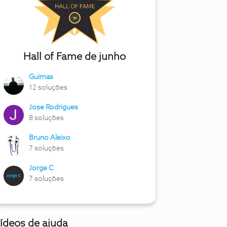
Hall of Fame de junho
Guimas
12 soluções
Jose Rodrigues
8 soluções
Bruno Aleixo
7 soluções
Jorge C
7 soluções
ídeos de ajuda