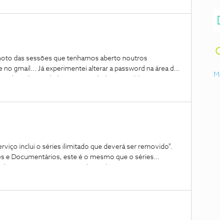
remoto das sessões que tenhamos aberto noutros
 no gmail... Já experimentei alterar a password na área de
M
á tinha sido instalada (PC, smarthphone e tablet), continua
ntroduzir a nova password
rviço inclui o séries ilimitado que deverá ser removido".
s e Documentários, este é o mesmo que o séries
ack mais HD, p. ex.) sem perder nada?