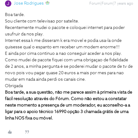
Jose Rodrigues
Forum|Forum|7 years ago
Boa tarde.
Sou cliente com televisao por satelite.
Recentemente mudei o pacote e coloquei internet para poder
usufruir da nos play.
Internet essa k me disseram k era movel e podia usa-la onde
quisesse qual o espanto em receber um modem enorme!!!
E ainda por cima continuo a nao conseguir aceder a nos play.
Como mudei de pacote fiquei com uma obrigaçao de fidelidade
de 2 anos, a minha pergunta é se poderei mudar o pacote de tv de
novo pois vou pagar quase 20 euros a mais por mes para nao
mudar em nada ainda perdi os canais cine.
Obrigada
Boa tarde, a sua questão, não me parece assim à primeira vista de
fácil resolução através do Fórum. Como não estou a constatar
neste momento a presença de um moderador, eu aconselho-a a
ligar para o apoio técnico 16990 opção 3 chamada grátis de uma
linha NOS fixa ou móvel.