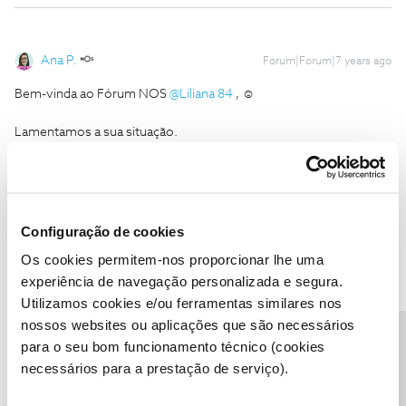
Ana P.
Forum|Forum|7 years ago
Bem-vinda ao Fórum NOS
@Liliana 84
, ☺️
Lamentamos a sua situação.
Queremos ajudá-la e, dessa forma, necessitamos que nos
indique se lhe aparece alguma mensagem de erro quando tenta
aceder à aplicação, ou tratasse de alguma dificuldade no acesso
por parte da internet.
Configuração de cookies
Caso já tenha contactado para a nossa linha de apoio, tal como
Os cookies permitem-nos proporcionar lhe uma
@Jose Rodrigues
lhe propôs, diga-nos se resolveu.
experiência de navegação personalizada e segura.
Utilizamos cookies e/ou ferramentas similares nos
Ficamos a aguardar o seu feedback. 😉
nossos websites ou aplicações que são necessários
Precisa de ajuda?
para o seu bom funcionamento técnico (cookies
Ajude a comunidade a encontrar informação relevante. Marque
necessários para a prestação de serviço).
como "Melhor Resposta" e faça "Like" nos melhores comentários.