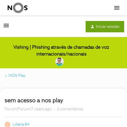
Menu
Iniciar sessão
Vishing | Phishing através de chamadas de voz
internacionais/nacionais
NOS Play
sem acesso a nos play
Forum|Forum|7 years ago
3 comentários
Liliana 84
L