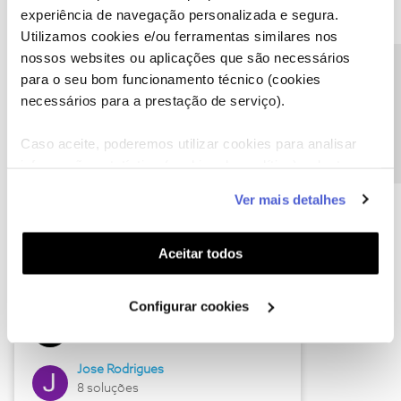
experiência de navegação personalizada e segura.
Utilizamos cookies e/ou ferramentas similares nos
nossos websites ou aplicações que são necessários
Descubra as novidades de junho
Precisa de ajuda?
para o seu bom funcionamento técnico (cookies
necessários para a prestação de serviço).
Caso aceite, poderemos utilizar cookies para analisar
informação estatística (cookies de analítica), adaptar
este serviço às suas preferências e apresentar-lhe
Ver mais detalhes
funcionalidades (cookies de personalização e
funcionalidade) e adaptar anúncios aos seus interesses
(cookies de publicidade personalizada). Pode gerir a
Aceitar todos
utilização dos cookies clicando em "
Configurar
Hall of Fame de junho
Cookies
".
Configurar cookies
Guimas
12 soluções
Jose Rodrigues
8 soluções