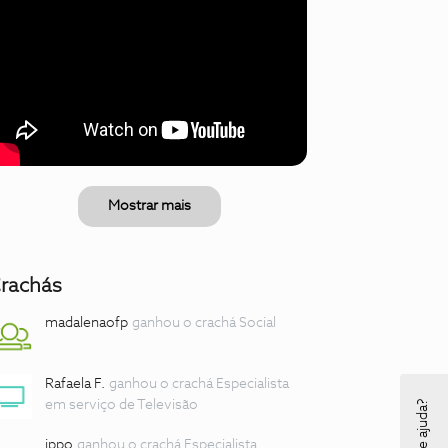
Mostrar mais
rachás
madalenaofp
ganhou o crachá Social
Rafaela F.
ganhou o crachá Especialista
em serviço de Televisão
jppo
ganhou o crachá Especialista