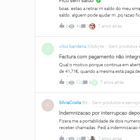
Fico sem saldo
boas. estao a retirar m saldo do meu s
saldo. alguem pode ajudar m ,pq razao f
46
1
7 anos atrás
0
vitor bandeira
Kilobyte
Gerir produtos 
V
Factura com pagamento não integr
Qual o motivo porque continua em abert
de 41,71€, quando a mesma está paga de
telefónica, já me desloquei duas vezes 
V
120
3
7 anos atrás
0
resolver esta situação.
SilviaCosta
Bit
Gerir produtos e serviç
S
Indemnizacao por interrupcao depoi
Fizera me a portabilidade de dois numero
receber chamadas. Pedi a indemnizacao
informou que tenho direito e a NOS uma
46
1
7 anos atrás
0