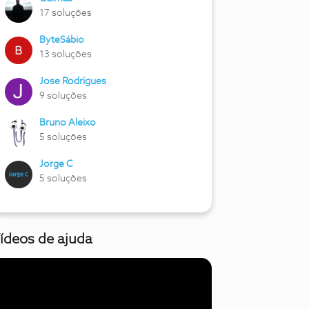
17 soluções
ByteSábio
13 soluções
Jose Rodrigues
9 soluções
Bruno Aleixo
5 soluções
Jorge C
5 soluções
ídeos de ajuda