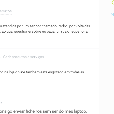
ensas desculpas , certo é que me causou bastante
serviços
 nós pode cobrar 25 euros o que eu até acho justo e neste
M
evia ser ressarcido, obrigado.
fui atendida por um senhor chamado Pedro, por volta das
o qual questionei sobre eu pagar um valor superior a
 serviço melhor. O sr foi estritamente mal educado e
 pessoa tão mal formada e com falta de educação a
Gerir produtos e serviços
do na loja online também está esgotado em todas as
os
nsigo enviar ficheiros sem ser do meu laptop,