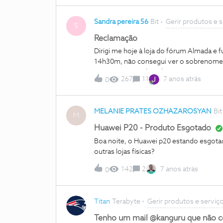
houve um erro informático e pediram im
transtorno e o que é engraçado é que no sms que me enviaram vem lá a explicar que se o clinte não
Sandra pereira 56
Bit
Gerir produtos e 
estiver em casa no dia e hora marcadas a
S
caso como foi ao contrário o clinte tbm d
Reclamação
Dirigi me hoje à loja do fórum Almada e 
14h30m, não consegui ver o sobrenome, a
uma pessoa conhecida que até vai ter um
267
11
7 anos atrás
0
arrogante... Como é possível terem uma
atender público... Obrigado
MELANIE PRATES OZHAZAROSYAN
Bit
M
Huawei P20 - Produto Esgotado
Boa noite, o Huawei p20 estando esgota
outras lojas físicas?
142
2
7 anos atrás
0
Titan
Terabyte
Gerir produtos e serviç
Tenho um mail @kanguru que não co