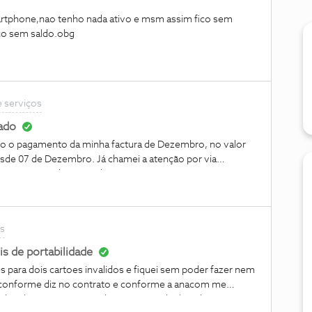
martphone,nao tenho nada ativo e msm assim fico sem
ico sem saldo.obg
e serviços
ado
o o pagamento da minha factura de Dezembro, no valor
sde 07 de Dezembro. Já chamei a atenção por via
à loja NOS no Shopping de Cascais e nem consegue
os
s de portabilidade
s para dois cartoes invalidos e fiquei sem poder fazer nem
 conforme diz no contrato e conforme a anacom me
 das chamas queria me dar nem metade do valor em causa