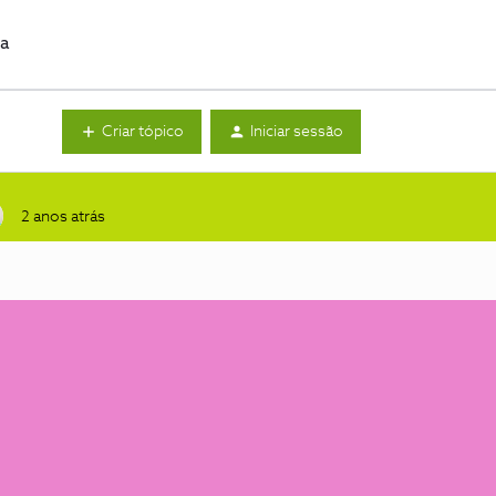
da
Criar tópico
Iniciar sessão
2 anos atrás