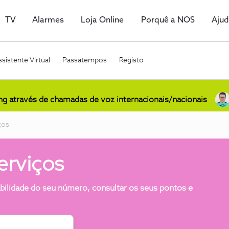
TV
Alarmes
Loja Online
Porquê a NOS
Aju
sistente Virtual
Passatempos
Registo
ing através de chamadas de voz internacionais/nacionais
ços
erviços
tabilidade do seu número, consultar os seus pontos e