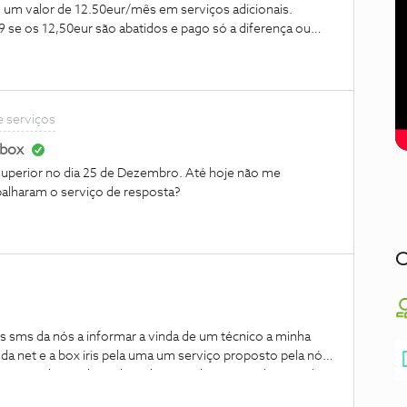
o um valor de 12.50eur/mês em serviços adicionais.
99 se os 12,50eur são abatidos e pago só a diferença ou
e serviços
 box
palharam o serviço de resposta?
C
s sms da nós a informar a vinda de um técnico a minha
da net e a box iris pela uma um serviço proposto pela nós
 marcada para hoje dia 4 das 12.30h. às 14.00 h , às 15 h
5h. não tinha aparecido ninguém ao qual me foi dito que