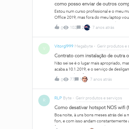
como posso enviar de outros com
Estou num curso profissional e o meu ma
Office 2019, mas fora do meu laptop vou
primeira vez que tento enviar mails com
102
2
7 anos atrás
0
Como posso resolver a situação?
Vitorgl999
Megabyte
Gerir produtos e 
V
Contrato com instalação de outra 
Não sei se é o lugar mais apropriado, m
acaba a 10.1.2019, e o serviço de desliga
janeiro poderia fazer contrato com a nos?
77
1
7 anos atrás
0
RLP
Byte
Gerir produtos e serviços
R
Como desativar hotspot NOS wifi (
Boa noite, à uns bons meses atrás dei a 
fon, e com isso andam constantemente a 
ficavam sem serviço, ou mil e uma coisas