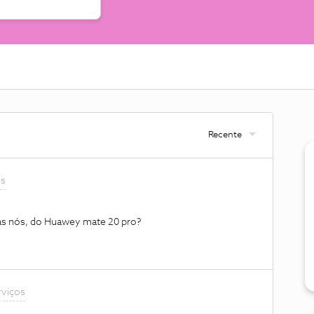
Recente
os
jas nós, do Huawey mate 20 pro?
rviços