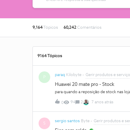
9,164
Tópicos
60,242
Comentários
9164 Tópicos
paraq
Kilobyte
Gerir produtos e serviç
P
Huawei 20 mate pro - Stock
para quando a reposição de stock nas lo
94
2
7 anos atrás
0
sergio santos
Byte
Gerir produtos e se
S