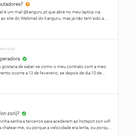
putadores?
il é um mail @kanguru.pt que abre no meu laptop via
 ao site do Webmail do Kanguru, mas já não tem sido a
 e sem anexos e estes acabam por não ser enviados.
serviços
operadora
as gostaria de saber se como o meu contrato com a meo
mento ocorre a 13 de fevereiro, se depois de dia 10 de
... Obrigada pela vossa futura resposta!
fon zon)?
minha senha a terceiros para acederem ao hotspot zon wifi
chatear-me, ou porque a velocidade era lenta, ou porque
(e eu já ter explicado mil e uma vezes que o hotspot nada