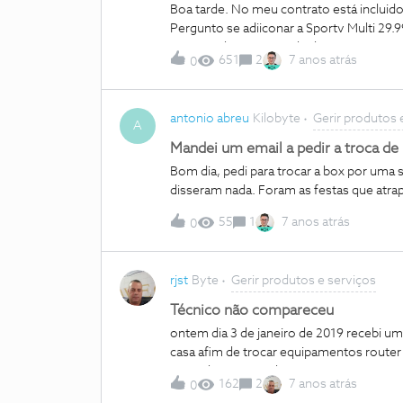
Boa tarde. No meu contrato está incluid
Pergunto se adiiconar a Sportv Multi 29.
este canal não está incluido.
651
2
7 anos atrás
0
antonio abreu
Kilobyte
Gerir produtos 
A
Mandei um email a pedir a troca de
Bom dia, pedi para trocar a box por uma superior no dia 25 de Dezembro. Até hoje não me
disseram nada. Foram as festas que atra
55
1
7 anos atrás
0
rjst
Byte
Gerir produtos e serviços
Técnico não compareceu
ontem dia 3 de janeiro de 2019 recebi um
casa afim de trocar equipamentos router 
ao qual eu concordei a intervenção estava
162
2
7 anos atrás
0
liguei para a nós a informar que até às 1