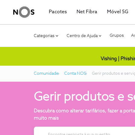
Pacotes
Net Fibra
Móvel 5G
Grupos
As
Categorias
Centro de Ajuda
Vishing | Phish
Comunidade
Conta NOS
Gerir produtos e servi
Gerir produtos e s
Descubra como alterar tarifários, fazer a por
muito mais