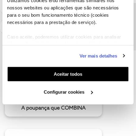
Utilizamos cookies e/ou ferramentas similares nos
nossos websites ou aplicações que são necessários
Precisa de ajuda?
para o seu bom funcionamento técnico (cookies
necessários para a prestação de serviço).
Caso aceite, poderemos utilizar cookies para analisar
informação estatística (cookies de analítica), adaptar
este serviço às suas preferências e apresentar-lhe
Ver mais detalhes
funcionalidades (cookies de personalização e
funcionalidade) e adaptar anúncios aos seus interesses
(cookies de publicidade personalizada). Pode gerir a
Aceitar todos
utilização dos cookies clicando em "
Configurar
Cookies
".
Configurar cookies
A poupança que COMBINA