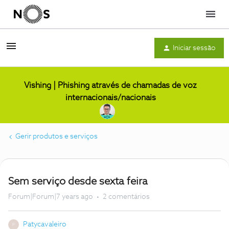
Menu
Iniciar sessão
Vishing | Phishing através de chamadas de voz
internacionais/nacionais
Gerir produtos e serviços
Sem serviço desde sexta feira
Forum|Forum|7 years ago
2 comentários
Patycavaleiro
P