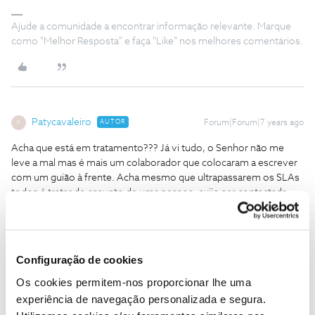
Ajude a comunidade a encontrar informação relevante. Marque
como "Melhor Resposta" e faça "Like" nos melhores comentários.
Patycavaleiro
AUTOR
Forum|Forum|7 years ago
P
Acha que está em tratamento??? Já vi tudo, o Senhor não me
leve a mal mas é mais um colaborador que colocaram a escrever
com um guião à frente. Acha mesmo que ultrapassarem os SLAs
todos é tratar do assunto de uma pessoa, exijo ser contactada
com urgência, sob pena de amanhã por esta hora estar a fazer
denuncia do contrato, como já disse nas 3 reclamações efetuadas
no livro de reclamações online e na Queixa ao Provedor da NOS,
por incumprimento contratual por parte da NOS (um dos motivos
Configuração de cookies
que a lei e os tribunais permitem que o cliente denuncie o
Os cookies permitem-nos proporcionar lhe uma
contrato dentro do período de fidelização sem qualquer
penalização)
experiência de navegação personalizada e segura.