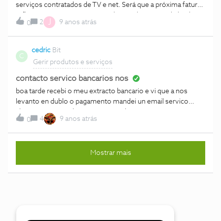
serviços contratados de TV e net. Será que a próxima fatura
reflete este transtorno? Ou tenho que ligar para a linha de
J
2
9 anos atrás
0
apoio?
cedric
Bit
C
Gerir produtos e serviços
contacto servico bancarios nos
boa tarde recebi o meu extracto bancario e vi que a nos
levanto en dublo o pagamento mandei un email servico
clientes e gestao da nos e nao recebi noticias e quero que
4
9 anos atrás
0
me devolve que a nos me levanto a mais obrigada
Mostrar mais