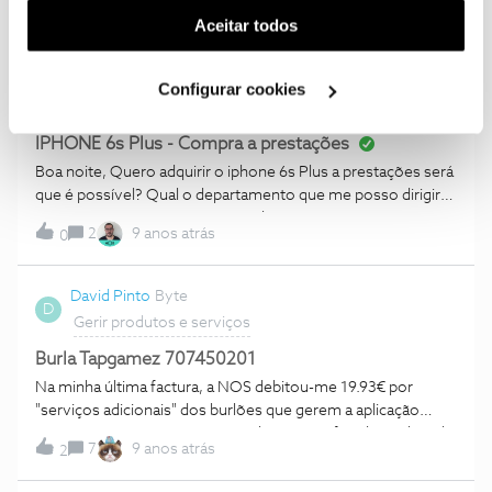
UNICAMENTE O PACOTE TV+NET+VOZ. GOSTAVA DE
B
1
9 anos atrás
(cookies de publicidade personalizada). Pode gerir a
0
Aceitar todos
SABER SE É POSSIVEL? DEVIDO Á POUCA UTILIZAÇÃO
utilização dos cookies clicando em "
Configurar
DOS TELEMÓVEIS PRETENDO ESSA ALTERAÇÃO.
Cookies
".
Tiago Lima
Bit
Configurar cookies
T
Gerir produtos e serviços
IPHONE 6s Plus - Compra a prestações
Boa noite, Quero adquirir o iphone 6s Plus a prestações será
que é possível? Qual o departamento que me posso dirigir
para expor esta situação? Aguardo resposta Cumprimentos
2
9 anos atrás
0
Tiago Lima
David Pinto
Byte
D
Gerir produtos e serviços
Burla Tapgamez 707450201
Na minha última factura, a NOS debitou-me 19.93€ por
"serviços adicionais" dos burlões que gerem a aplicação
Tapgamez 707450201. Nunca aderi, é uma fraude conhecida
7
9 anos atrás
2
e a Nós não deveria de pactuar e lesar os seus clientes.
Qualquer suspeita sobre um novo serviço associado à nossa