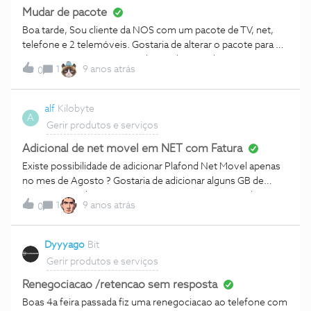
Mudar de pacote
Boa tarde, Sou cliente da NOS com um pacote de TV, net,
telefone e 2 telemóveis. Gostaria de alterar o pacote para o
NOS INDIE, mas ao tentar aderir online recebo o seguinte
1
9 anos atrás
0
erro: "Infelizmente, não pode aderir a um pacote com
prestações inferiores ao que já tem, como especificado nos
termos e condições do seu contrato em vigencia." Já
alf
Kilobyte
A
ultrapassei o período de 24 meses de fidelização, portanto
Gerir produtos e serviços
terei que rescindir 1º o contrato com a NOS ou é possível
alterar o pacote na mesma?
Adicional de net movel em NET com Fatura
Existe possibilidade de adicionar Plafond Net Movel apenas
no mes de Agosto ? Gostaria de adicionar alguns GB de
internet movel ao meu pacote mas apenas no mes de
1
9 anos atrás
0
agosto, pois desloco-me em ferias e nao estou em casa.
Dyyyago
Bit
Gerir produtos e serviços
Renegociacao /retencao sem resposta
Boas 4a feira passada fiz uma renegociacao ao telefone com