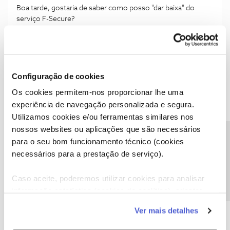
Boa tarde, gostaria de saber como posso "dar baixa" do
serviço F-Secure?
1
9 anos atrás
0
Silvy
Kilobyte
S
Configuração de cookies
Gerir produtos e serviços
Os cookies permitem-nos proporcionar lhe uma
Como cancelar o Seletra - Play5?
experiência de navegação personalizada e segura.
Boa tarde, Todos os meses tenho de pagar 0,32€ semanais
Utilizamos cookies e/ou ferramentas similares nos
por um serviço intitulado Seletra - Play5. Como posso fazer
nossos websites ou aplicações que são necessários
para cancelar este serviço? Obrigado.
Precisa de ajuda?
16
9 anos atrás
0
para o seu bom funcionamento técnico (cookies
necessários para a prestação de serviço).
badboy1
Bit
B
Caso aceite, poderemos utilizar cookies para analisar
Gerir produtos e serviços
informação estatística (cookies de analítica), adaptar
ALTERAÇÃO PACOTE NOS
este serviço às suas preferências e apresentar-lhe
TENHO ATIVO O PACOTE NOS 4, COM TRÊS TELEMÓVEIS
Ver mais detalhes
funcionalidades (cookies de personalização e
ASSOCIADOS. A MINHA INTENÇÃO É PASSAR A TER
funcionalidade) e adaptar anúncios aos seus interesses