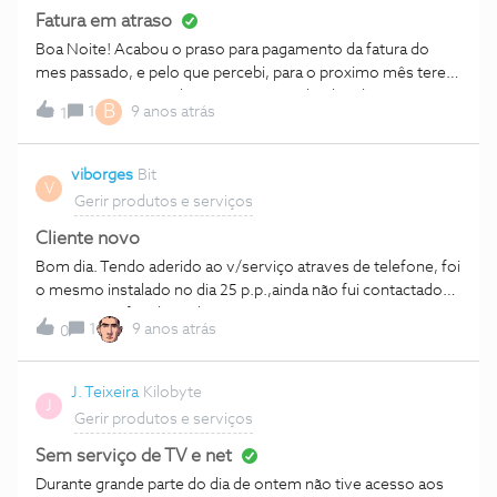
já me habituei a muitos anos. Quero ver quando as pessoas
Fatura em atraso
Boa Noite! Acabou o praso para pagamento da fatura do
mes passado, e pelo que percebi, para o proximo mês terei
que pagar uma taxa de 5 euros... A minha duvida é a
B
1
9 anos atrás
1
seguinte... para pagar a fatura do mes passado (o qual ja
passou a validade) tenho que pagar na mesma referencia?
apesar de ter passado o prazo?? Ou terei de entrar em
viborges
Bit
V
contacto com a nos para resolver?? Obrigado!!
Gerir produtos e serviços
Cliente novo
Bom dia. Tendo aderido ao v/serviço atraves de telefone, foi
o mesmo instalado no dia 25 p.p.,ainda não fui contactado
por V:Exas,a fim de esclarecer as seguintes questões, pois
1
9 anos atrás
0
não tenho disponibilidade para deslocacao a v/loja: 1-Foi
proposto o valor 52,29€ mensal.Inclui ou não IVA? 2-Foi
assegurada a portabilidade nos 2 telemoveis incluidos, com
J. Teixeira
Kilobyte
J
os numeros já existentes. 3-Pretendo adquirir um
Gerir produtos e serviços
smartphone na v/loja online e foram prometidos 2 vouchers
para o efeito. 4-Embora com cartao de outra operadora,ja
Sem serviço de TV e net
tenho acesso a v/hotspots? Cumpts. Vitor Borges
Durante grande parte do dia de ontem não tive acesso aos