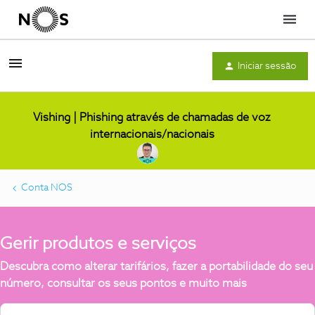
Menu
Iniciar sessão
Vishing | Phishing através de chamadas de voz
internacionais/nacionais
Conta NOS
Gerir produtos e serviços
Descubra como alterar tarifários, fazer a portabilidade do seu
número, consultar os seus pontos e muito mais