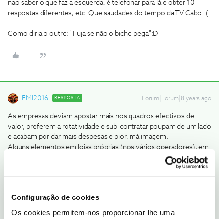
nao saber o que faz a esquerda, é telefonar para lá e obter 10
respostas diferentes, etc. Que saudades do tempo da TV Cabo.:(
Como diria o outro: "Fuja se não o bicho pega":D
EMI2016
RESPOSTA
Forum|Forum|8 years ago
As empresas deviam apostar mais nos quadros efectivos de
valor, preferem a rotatividade e sub-contratar poupam de um lado
e acabam por dar mais despesas e pior, má imagem.
Alguns elementos em lojas próprias (nos vários operadores), em
call center etc mentem com os dentes todos e depois logo se vê
ainda não sei se propositado ou por ignorância pura.
Os técnicos no terreno são divididos em duas frentes, uns de
exteriores e outros de interiores.
Configuração de cookies
A obra que será feita para lhe dar sinal pertence aos exteriores. Só
depois da obra feita vem o técnico dos interiores fazer a
Os cookies permitem-nos proporcionar lhe uma