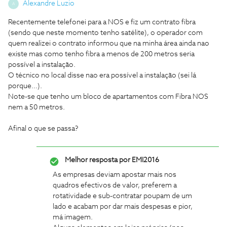
Alexandre Luzio
A
Recentemente telefonei para a NOS e fiz um contrato fibra
(sendo que neste momento tenho satélite), o operador com
quem realizei o contrato informou que na minha área ainda nao
existe mas como tenho fibra a menos de 200 metros seria
possível a instalação.
O técnico no local disse nao era possível a instalação (sei lá
porque...).
Note-se que tenho um bloco de apartamentos com Fibra NOS
nem a 50 metros.
Afinal o que se passa?
Melhor resposta por
EMI2016
As empresas deviam apostar mais nos
quadros efectivos de valor, preferem a
rotatividade e sub-contratar poupam de um
lado e acabam por dar mais despesas e pior,
má imagem.