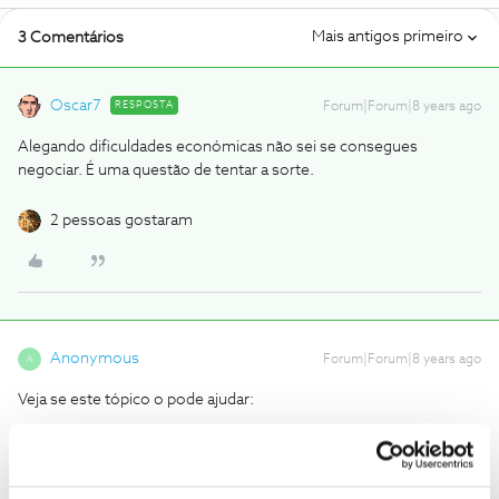
Mais antigos primeiro
3 Comentários
Oscar7
RESPOSTA
Forum|Forum|8 years ago
Alegando dificuldades económicas não sei se consegues
negociar. É uma questão de tentar a sorte.
2 pessoas gostaram
Anonymous
Forum|Forum|8 years ago
A
Veja se este tópico o pode ajudar:
https://forum.nos.pt/a-minha-area-de-cliente-36/cancelamento-
de-assinatura-no-periodo-de-fidelizacao-3975