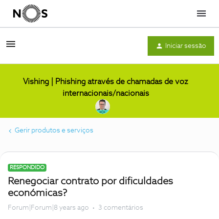
Menu
Iniciar sessão
Vishing | Phishing através de chamadas de voz
internacionais/nacionais
Gerir produtos e serviços
RESPONDIDO
Renegociar contrato por dificuldades
económicas?
Forum|Forum|8 years ago
3 comentários