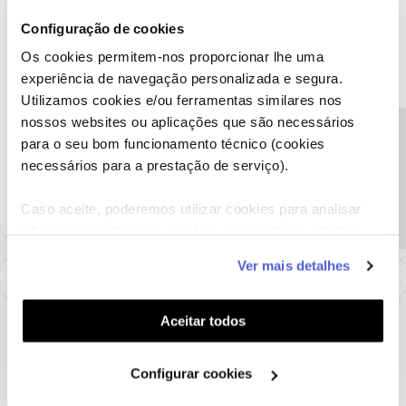
3 pessoas gostaram
S
Configuração de cookies
Os cookies permitem-nos proporcionar lhe uma
experiência de navegação personalizada e segura.
Utilizamos cookies e/ou ferramentas similares nos
nossos websites ou aplicações que são necessários
Catarina val
Forum|Forum|8 years ago
C
Precisa de ajuda?
para o seu bom funcionamento técnico (cookies
alegando dificuldade económica ou estando desempregado pode
necessários para a prestação de serviço).
rescindir contrato, pelo q pesquisei.
Caso aceite, poderemos utilizar cookies para analisar
informação estatística (cookies de analítica), adaptar
este serviço às suas preferências e apresentar-lhe
Ver mais detalhes
funcionalidades (cookies de personalização e
funcionalidade) e adaptar anúncios aos seus interesses
(cookies de publicidade personalizada). Pode gerir a
Aceitar todos
utilização dos cookies clicando em "
Configurar
Cookies
".
Configurar cookies