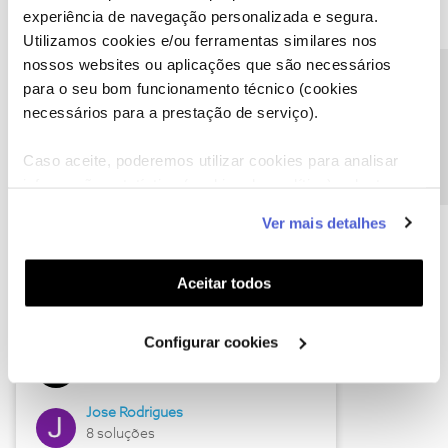
experiência de navegação personalizada e segura.
Utilizamos cookies e/ou ferramentas similares nos
nossos websites ou aplicações que são necessários
Descubra as novidades de junho
Precisa de ajuda?
para o seu bom funcionamento técnico (cookies
necessários para a prestação de serviço).
Caso aceite, poderemos utilizar cookies para analisar
informação estatística (cookies de analítica), adaptar
este serviço às suas preferências e apresentar-lhe
Ver mais detalhes
funcionalidades (cookies de personalização e
funcionalidade) e adaptar anúncios aos seus interesses
(cookies de publicidade personalizada). Pode gerir a
Aceitar todos
utilização dos cookies clicando em "
Configurar
Hall of Fame de junho
Cookies
".
Configurar cookies
Guimas
12 soluções
Jose Rodrigues
8 soluções