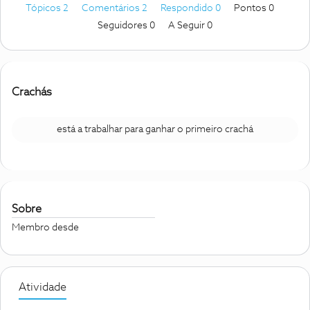
Tópicos 2
Comentários 2
Respondido 0
Pontos 0
Seguidores
0
A Seguir
0
Crachás
está a trabalhar para ganhar o primeiro crachá
Sobre
Membro desde
Atividade