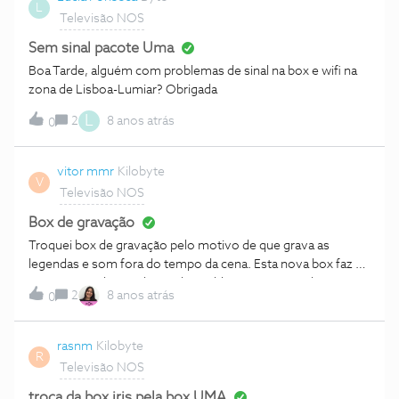
L
Televisão NOS
Sem sinal pacote Uma
Boa Tarde, alguém com problemas de sinal na box e wifi na
zona de Lisboa-Lumiar? Obrigada
L
2
8 anos atrás
0
vitor mmr
Kilobyte
V
Televisão NOS
Box de gravação
Troquei box de gravação pelo motivo de que grava as
legendas e som fora do tempo da cena. Esta nova box faz o
mesmo. Qual a resolução do problema? Sem ser dizer que
2
8 anos atrás
0
os vossas boxes de gravação apenas servem para receber
sinal de satélite.
rasnm
Kilobyte
R
Televisão NOS
troca da box iris pela box UMA