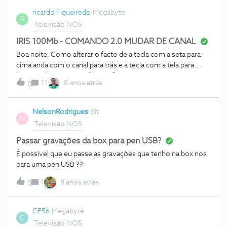
ricardo Figueiredo
Megabyte
R
Televisão NOS
IRIS 100Mb - COMANDO 2.0 MUDAR DE CANAL
Boa noite, Como alterar o facto de a tecla com a seta para
cima anda com o canal para trás e a tecla com a tela para
baixo anda com o canal para a frente, ou seja está ao
11
8 anos atrás
0
contrário.... Cumprimentos
NelsonRodrigues
Bit
N
Televisão NOS
Passar gravações da box para pen USB?
É possível que eu passe as gravações que tenho na box nos
para uma pen USB ??
1
8 anos atrás
0
CF56
Megabyte
C
Televisão NOS