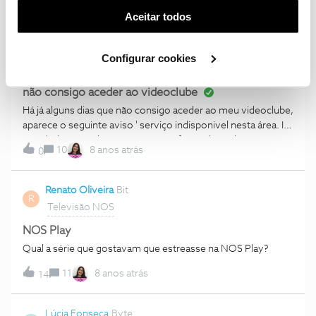
2
8 anos atrás
(cookies de publicidade personalizada). Pode gerir a
0
Aceitar todos
utilização dos cookies clicando em "
Configurar
Cookies
".
Celia Tedim Dias
Kilobyte
Configurar cookies
Televisão NOS
não consigo aceder ao videoclube
Há já alguns dias que não consigo aceder ao meu videoclube,
aparece o seguinte aviso ' serviço indisponivel nesta área. ID:
1001 ' Alguém sabe o que isto significa? Obrigada.
10
8 anos atrás
0
Renato Oliveira
Bit
R
Televisão NOS
NOS Play
Qual a série que gostavam que estreasse na NOS Play?
11
8 anos atrás
14
Lúcia Fonseca
Byte