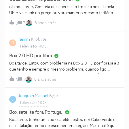
ola boa tarde, Gostaria de saber se ao trocar a box iris pela
UMA vai subir no preço ou vou manter o mesmo tarifário.
7
8 anos atrás
0
rasnm
Kilobyte
R
Televisão NOS
Box 2.0 HD por fibra
Boa tarde, Estou com problema na Box 2.0 HD por fibra já a 3
que tenho e sempre o mesmo problema, quando ligo
demora mais ou menos 5 minutos a que responda o
1
8 anos atrás
0
comando também já foi trocado. Gostaria que me
resolvesse este assunto. Aguardo uma resposta da vossa
parte para tentar resolver esta questão. Obrigado
Joaquim Manuel
Byte
J
Televisão NOS
Box satelite fora Portugal
Boa tarde, tenho uma box satelite, estou em Cabo Verde e
na instalação tenho de escolher uma região. Mas qual é que