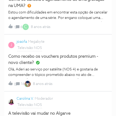
na UMA?
Estou com dificuldades em encontrar esta opção de cancelar
o agendamento de uma série. Por engano coloquei uma
série a gravar, mas agora não consigo remover os episódios
C
6
8 anos atrás
1
semanais do agendamento das gravações. Mesmo que
apague a série das gravações, o agendamento permanece,
nem tão pouco consigo encontrar a opção de cancelar o
joaofa
Megabyte
J
agendamento. Alguém sabe como se resolve este
Televisão NOS
problema?
Como recebo os vouchers produtos premium -
novo cliente?
Olá, Aderi ao serviço por satélite (NOS 4) e gostaria de
compreender o tópico prometido abaixo no ato de
assinatura: "até €97,50 em canais premium" Como isto é
16
8 anos atrás
0
fornecido, por meio de algum voucher? Tambem não recebi
acesso ao "N PLAY" conforme consta na adesao pelo
período de três meses, como isto será fornecido? Grato
Carolina V.
Moderador
Televisão NOS
A televisão vai mudar no Algarve