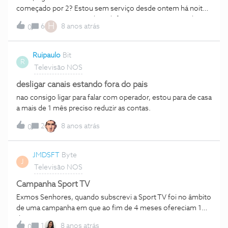
começado por 2? Estou sem serviço desde ontem há noite,
os canais param não tenho telefone e nem internet! Aí há 2
H
6
8 anos atrás
0
meses tive com um problema parecido telefonei para eles
(16990) com um telemóvel da meo que é o que tenho e só
para me dizerem que havia uma avaria aqui na zona paguei
Ruipaulo
Bit
R
quase 10€
Televisão NOS
desligar canais estando fora do pais
nao consigo ligar para falar com operador, estou para de casa
a mais de 1 mês preciso reduzir as contas.
2
8 anos atrás
0
JMDSFT
Byte
J
Televisão NOS
Campanha Sport TV
Exmos Senhores, quando subscrevi a Sport TV foi no âmbito
de uma campanha em que ao fim de 4 meses ofereciam 1
dos meses. Acontece que após 4 meses continuei a
1
8 anos atrás
0