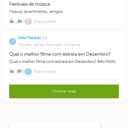
Festivais de música
Música, divertimento, amigos
F
0
8 anos atrás
6
Inês Macedo
Bit
I
Filmes, séries, televisão e cinema
Qual o melhor filme com estreia em Dezembro?
Qual o melhor filme com estreia em Dezembro? &#x1f603;
I
0
8 anos atrás
1
Mostrar mais