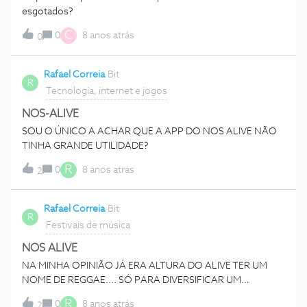
esgotados?
C
0
8 anos atrás
0
Rafael Correia
Bit
R
Tecnologia, internet e jogos
NOS-ALIVE
SOU O ÚNICO A ACHAR QUE A APP DO NOS ALIVE NÃO
TINHA GRANDE UTILIDADE?
R
0
8 anos atrás
2
Rafael Correia
Bit
R
Festivais de música
NOS ALIVE
NA MINHA OPINIÃO JÁ ERA ALTURA DO ALIVE TER UM
NOME DE REGGAE.... SÓ PARA DIVERSIFICAR UM
BOCADINHO XD
R
0
8 anos atrás
2