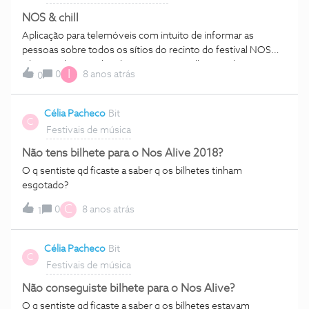
NOS & chill
Aplicação para telemóveis com intuito de informar as
pessoas sobre todos os sítios do recinto do festival NOS
Alive, onde se pode relaxar e comer melhor. O objetivo é ter
I
0
8 anos atrás
0
soluções diárias para os diferentes dias do melhor festival de
sempre!
Célia Pacheco
Bit
C
Festivais de música
Não tens bilhete para o Nos Alive 2018?
O q sentiste qd ficaste a saber q os bilhetes tinham
esgotado?
C
0
8 anos atrás
1
Célia Pacheco
Bit
C
Festivais de música
Não conseguiste bilhete para o Nos Alive?
O q sentiste qd ficaste a saber q os bilhetes estavam