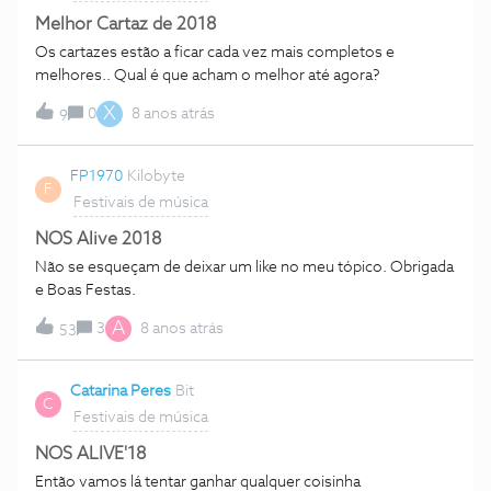
Melhor Cartaz de 2018
Os cartazes estão a ficar cada vez mais completos e
melhores.. Qual é que acham o melhor até agora?
X
0
8 anos atrás
9
FP1970
Kilobyte
F
Festivais de música
NOS Alive 2018
Não se esqueçam de deixar um like no meu tópico. Obrigada
e Boas Festas.
A
3
8 anos atrás
53
Catarina Peres
Bit
C
Festivais de música
NOS ALIVE'18
Então vamos lá tentar ganhar qualquer coisinha