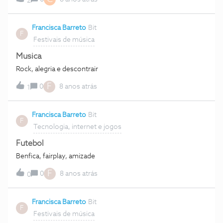
2
anos que não me sinto ALIVE, por favor ajudem-me!
Obrigado!!
Francisca Barreto
Bit
F
Festivais de música
Musica
Rock, alegria e descontrair
F
0
8 anos atrás
1
Francisca Barreto
Bit
F
Tecnologia, internet e jogos
Futebol
Benfica, fairplay, amizade
F
0
8 anos atrás
0
Francisca Barreto
Bit
F
Festivais de música