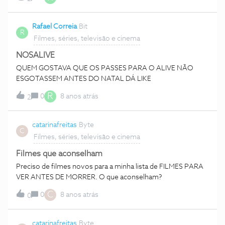
Rafael Correia
Bit
R
Filmes, séries, televisão e cinema
NOSALIVE
QUEM GOSTAVA QUE OS PASSES PARA O ALIVE NÃO
ESGOTASSEM ANTES DO NATAL DÁ LIKE
R
0
8 anos atrás
2
catarinafreitas
Byte
C
Filmes, séries, televisão e cinema
Filmes que aconselham
Preciso de filmes novos para a minha lista de FILMES PARA
VER ANTES DE MORRER. O que aconselham?
C
0
8 anos atrás
0
catarinafreitas
Byte