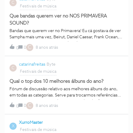
C
Festivais de música
Que bandas querem ver no NOS PRIMAVERA
SOUND?
Bandas que querem ver no Primavera! Eu cá gostava de ver
Sampha mais uma vez, Beirut, Daniel Caesar, Frank Ocean,
Bon iver, SZA! Mas estou a sonhar alto.
C
0
8 anos atrás
0
catarinafreitas
Byte
C
Festivais de música
Qual o top dos 10 melhores álbuns do ano?
Fórum de discussão relativo aos melhores álbuns do ano,
em todas as categorias. Serve para trocarmos referências
musicais, e opinarmos sobre as nossas bandas favoritas.
C
0
8 anos atrás
0
XurroMaster
X
Festivais de música