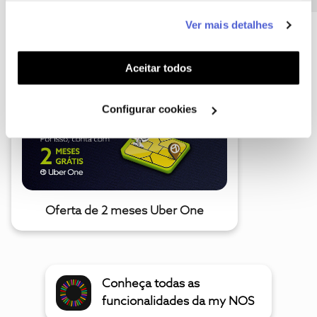
este serviço às suas preferências e apresentar-lhe
Ver mais detalhes
funcionalidades (cookies de personalização e
A poupança que COMBINA
funcionalidade) e adaptar anúncios aos seus interesses
(cookies de publicidade personalizada). Pode gerir a
Aceitar todos
utilização dos cookies clicando em "
Configurar
Cookies
".
Configurar cookies
Oferta de 2 meses Uber One
Conheça todas as
funcionalidades da my NOS