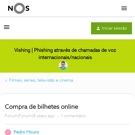
Menu
Iniciar sessão
Vishing | Phishing através de chamadas de voz
internacionais/nacionais
Filmes, séries, televisão e cinema
Compra de bilhetes online
Forum|Forum|8 years ago
1 comentário
Pedro Mouro
P