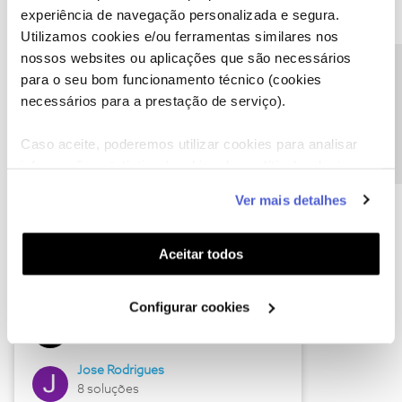
experiência de navegação personalizada e segura.
Utilizamos cookies e/ou ferramentas similares nos
nossos websites ou aplicações que são necessários
Descubra as novidades de junho
Precisa de ajuda?
para o seu bom funcionamento técnico (cookies
necessários para a prestação de serviço).
Caso aceite, poderemos utilizar cookies para analisar
informação estatística (cookies de analítica), adaptar
este serviço às suas preferências e apresentar-lhe
Ver mais detalhes
funcionalidades (cookies de personalização e
funcionalidade) e adaptar anúncios aos seus interesses
(cookies de publicidade personalizada). Pode gerir a
Aceitar todos
utilização dos cookies clicando em "
Configurar
Hall of Fame de junho
Cookies
".
Configurar cookies
Guimas
12 soluções
Jose Rodrigues
8 soluções