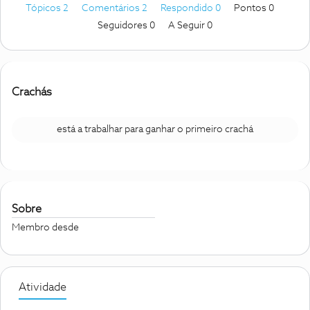
Tópicos 2
Comentários 2
Respondido 0
Pontos 0
Seguidores
0
A Seguir
0
Crachás
está a trabalhar para ganhar o primeiro crachá
Sobre
Membro desde
Atividade