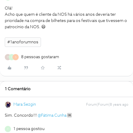
Olá!
Acho que quem é cliente da NOS há vários anos deveria ter
prioridade na compra de bilhetes para os festivais que tivessem o
patrocínio da NOS. 😃
#1anoforumnos
8 pessoas gostaram
P
F
S
1 Comentário
Mara Sezgin
Forum|Forum|8 years ago
Sim. Concordo!!!
@Fátima Cunha
🆒
1 pessoa gostou
F