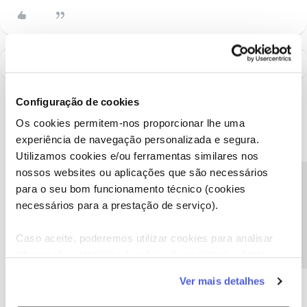
Configuração de cookies
Os cookies permitem-nos proporcionar lhe uma
experiência de navegação personalizada e segura.
Utilizamos cookies e/ou ferramentas similares nos
nossos websites ou aplicações que são necessários
Precisa de ajuda?
para o seu bom funcionamento técnico (cookies
necessários para a prestação de serviço).
Caso aceite, poderemos utilizar cookies para analisar
A poupança que COMBINA
informação estatística (cookies de analítica), adaptar
este serviço às suas preferências e apresentar-lhe
Ver mais detalhes
funcionalidades (cookies de personalização e
funcionalidade) e adaptar anúncios aos seus interesses