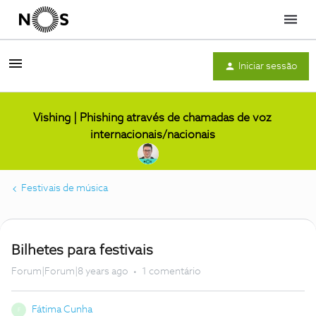
Menu
Iniciar sessão
Vishing | Phishing através de chamadas de voz
internacionais/nacionais
Festivais de música
Bilhetes para festivais
Forum|Forum|8 years ago
1 comentário
Fátima Cunha
F