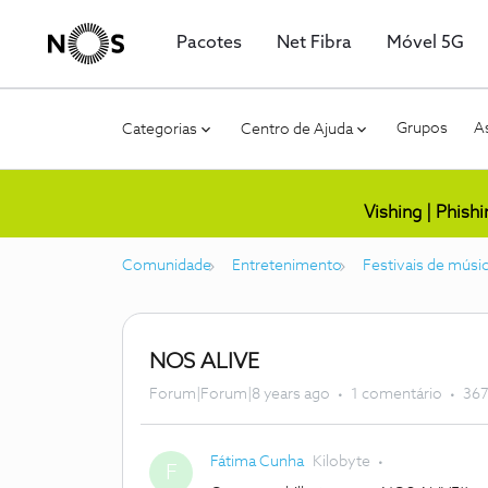
Pacotes
Net Fibra
Móvel 5G
Grupos
As
Categorias
Centro de Ajuda
Vishing | Phish
Comunidade
Entretenimento
Festivais de músi
NOS ALIVE
Forum|Forum|8 years ago
1 comentário
367
Fátima Cunha
Kilobyte
F