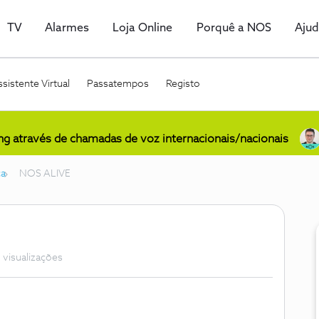
TV
Alarmes
Loja Online
Porquê a NOS
Aju
sistente Virtual
Passatempos
Registo
ing através de chamadas de voz internacionais/nacionais
ca
NOS ALIVE
 visualizações