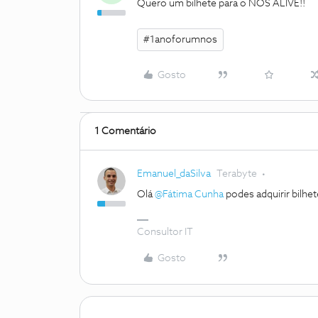
Quero um bilhete para o NOS ALIVE!!
#1anoforumnos
Gosto
1 Comentário
Emanuel_daSilva
Terabyte
Olá
@Fátima Cunha
podes adquirir bilhete
Consultor IT
Gosto