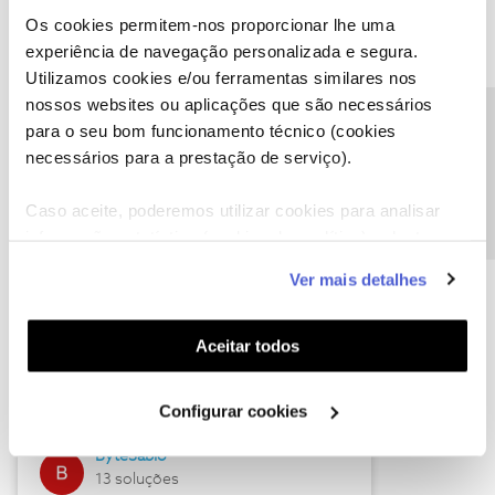
Os cookies permitem-nos proporcionar lhe uma
experiência de navegação personalizada e segura.
Utilizamos cookies e/ou ferramentas similares nos
Descubra as novidades de julho
nossos websites ou aplicações que são necessários
Precisa de ajuda?
para o seu bom funcionamento técnico (cookies
necessários para a prestação de serviço).
Caso aceite, poderemos utilizar cookies para analisar
informação estatística (cookies de analítica), adaptar
este serviço às suas preferências e apresentar-lhe
Ver mais detalhes
funcionalidades (cookies de personalização e
funcionalidade) e adaptar anúncios aos seus interesses
(cookies de publicidade personalizada). Pode gerir a
Hall of Fame de julho
Aceitar todos
utilização dos cookies clicando em "
Configurar
Guimas
Cookies
".
Configurar cookies
17 soluções
ByteSábio
13 soluções