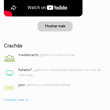
Mostrar mais
Crachás
madalenaofp
ganhou o crachá Social
Rafaela F.
ganhou o crachá Especialista em serviço de
Televisão
jppo
ganhou o crachá Especialista
Mostrar mais