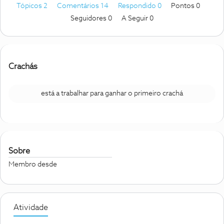
Tópicos 2
Comentários 14
Respondido 0
Pontos 0
Seguidores
0
A Seguir
0
Crachás
está a trabalhar para ganhar o primeiro crachá
Sobre
Membro desde
Atividade