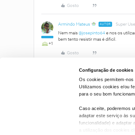
Gosto
Armindo Mateus
Super Use
AUTOR
Nem mais
@josepinto64
e nos os utili
bem tento resistir mas é dificil.
+1
Gosto
Configuração de cookies
Os cookies permitem-nos 
Utilizamos cookies e/ou f
para o seu bom funcioname
Caso aceite, poderemos uti
adaptar este serviço às su
funcionalidade) e adaptar 
a utilização dos cookies c