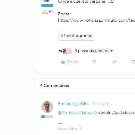
Onde é que isto vai parar ...:D
+1
Fonte :
https://www.noticiasaominuto.com/tec
#1anoforumnos
3 pessoas gostaram
J
Gosto
4 Comentários
Emanuel_daSilva
Terabyte
@Armindo Mateus
é a evolução da tecnol
Consultor IT