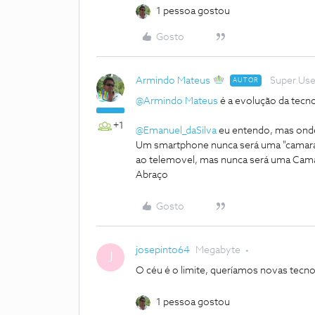
1 pessoa gostou
Gosto
Armindo Mateus
Super Use
AUTOR
@Armindo Mateus
é a evolução da tecnol
+1
@Emanuel_daSilva
eu entendo, mas onde 
Um smartphone nunca será uma "camara f
ao telemovel, mas nunca será uma Cama
Abraço
Gosto
josepinto64
Megabyte
J
O céu é o limite, queríamos novas tec
1 pessoa gostou