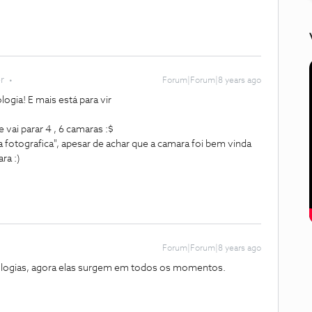
r
Forum|Forum|8 years ago
ogia! E mais está para vir
vai parar 4 , 6 camaras :$
otografica", apesar de achar que a camara foi bem vinda
ra :)
Forum|Forum|8 years ago
nologias, agora elas surgem em todos os momentos.