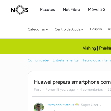
Pacotes
Net Fibra
Móvel 5G
Grupos
As
Categorias
Centro de Ajuda
Vishing | Phish
Comunidade
Entretenimento
Tecnologia, intern
Huawei prepara smartphone com c
Forum|Forum|8 years ago
4 comentários
22
Armindo Mateus
Super User