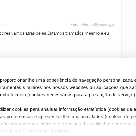
r
Forum|Forum|8 years ago
zadores vamos atras deles.Estamos tramados mesmo e eu
proporcionar lhe uma experiência de navegação personalizada e
erramentas similares nos nossos websites ou aplicações que sã
nto técnico (cookies necessários para a prestação de serviço)
lizar cookies para analisar informação estatística (cookies de an
as preferências e apresentar-lhe funcionalidades (cookies de p
Condições do Fórum NOS
Accessibility statement
anúncios aos seus interesses (cookies de publicidade personaliz
licando em "
Configurar Cookies
".