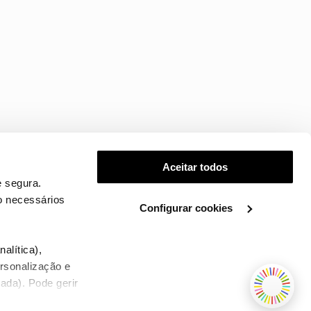
Aceitar todos
 segura.
o necessários
Configurar cookies
.
alítica),
ersonalização e
ada). Pode gerir