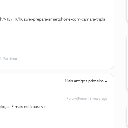
h/915719/huawei-prepara-smartphone-com-camara-tripla
Partilhar
Mais antigos primeiro
Forum|Forum|8 years ago
ogia! E mais está para vir