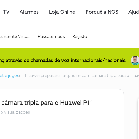
TV
Alarmes
Loja Online
Porquê a NOS
Aju
sistente Virtual
Passatempos
Registo
ing através de chamadas de voz internacionais/nacionais
et e jogos
Huawei prepara smartphone com câmara tripla para o Hua
âmara tripla para o Huawei P11
6 visualizações