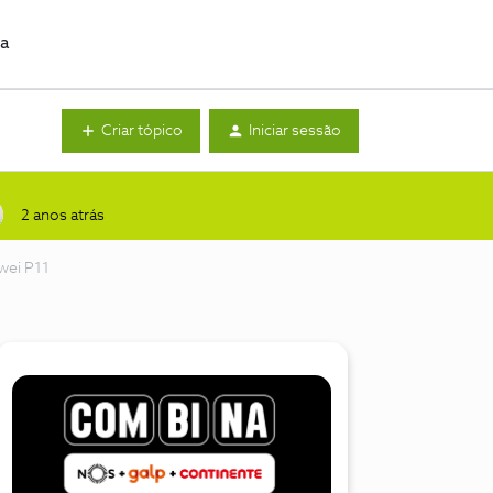
da
Criar tópico
Iniciar sessão
2 anos atrás
wei P11