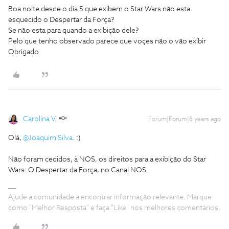
Boa noite desde o dia 5 que exibem o Star Wars não esta
esquecido o Despertar da Força?
Se não esta para quando a exibição dele?
Pelo que tenho observado parece que voçes não o vão exibir
Obrigado
Carolina V.
Forum|Forum|8 years ago
Olá,
@Joaquim Silva
. :)
Não foram cedidos, à NOS, os direitos para a exibição do Star
Wars: O Despertar da Força, no Canal NOS.
Ajude a comunidade a encontrar informação relevante. Marque
como "Melhor Resposta" e faça "Like" nos melhores comentários.