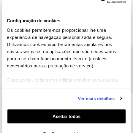
Configuração de cookies
Os cookies permitem-nos proporcionar lhe uma
experiência de navegação personalizada e segura.
Utilizamos cookies e/ou ferramentas similares nos
nossos websites ou aplicações que são necessários
Precisa de ajuda?
para o seu bom funcionamento técnico (cookies
A poupança que COMBINA
necessários para a prestação de serviço).
Caso aceite, poderemos utilizar cookies para analisar
informação estatística (cookies de analítica), adaptar
este serviço às suas preferências e apresentar-lhe
Ver mais detalhes
funcionalidades (cookies de personalização e
funcionalidade) e adaptar anúncios aos seus interesses
(cookies de publicidade personalizada). Pode gerir a
Aceitar todos
utilização dos cookies clicando em "
Configurar
Cookies
".
Oferta de 2 meses Uber One