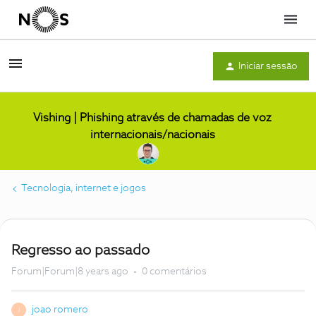
Menu
Iniciar sessão
Vishing | Phishing através de chamadas de voz
internacionais/nacionais
Tecnologia, internet e jogos
Regresso ao passado
Forum|Forum|8 years ago
0 comentários
joao romero
J