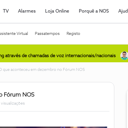
TV
Alarmes
Loja Online
Porquê a NOS
Aju
sistente Virtual
Passatempos
Registo
ing através de chamadas de voz internacionais/nacionais
O que aconteceu em dezembro no Fórum NOS
no Fórum NOS
 visualizações