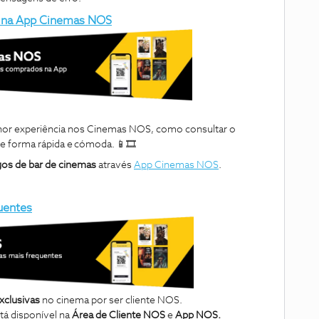
s na App Cinemas NOS
hor experiência nos Cinemas NOS, como consultar o
de forma rápida e cómoda. 📱🎞
gos de bar de cinemas
através
App Cinemas NOS
.
uentes
xclusivas
no cinema por ser cliente NOS.
stá disponível na
Área de Cliente NOS
e
App NOS.