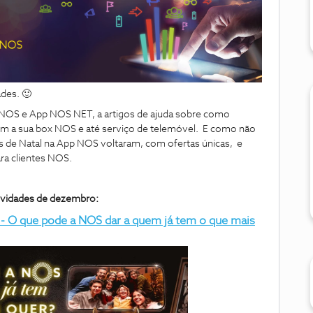
des. 🙂
 NOS e App NOS NET, a artigos de ajuda sobre como
om a sua box NOS e até serviço de telemóvel. E como não
rtas de Natal na App NOS voltaram, com ofertas únicas, e
ra clientes NOS.
ovidades de dezembro:
 - O que pode a NOS dar a quem já tem o que mais