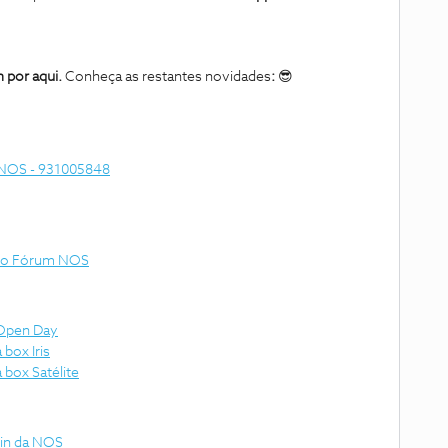
 por aqui.
Conheça as restantes novidades
:
😎
e NOS - 931005848
no Fórum NOS
 Open Day
box Iris
 box Satélite
win da NOS