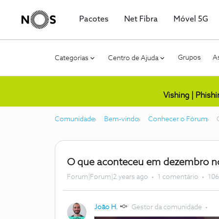
Pacotes
Net Fibra
Móvel 5G
Grupos
As
Categorias
Centro de Ajuda
Vishing | Phish
Comunidade
Bem-vindo
Conhecer o Fórum
O que aconteceu em dezembro 
Forum|Forum|2 years ago
1 comentário
106
João H.
Gestor da comunidade