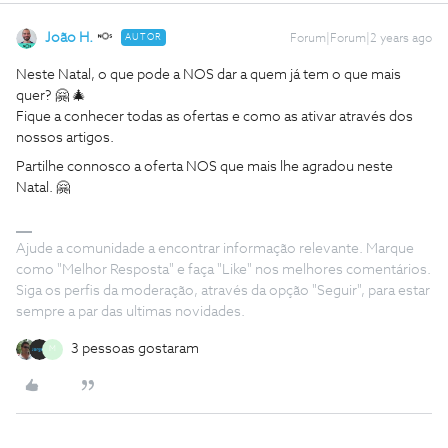
João H.
AUTOR
Forum|Forum|2 years ago
Neste Natal, o que pode a NOS dar a quem já tem o que mais
quer? 🤗 🎄
Fique a conhecer todas as ofertas e como as ativar através dos
nossos artigos.
Partilhe connosco a oferta NOS que mais lhe agradou neste
Natal. 🤗
Ajude a comunidade a encontrar informação relevante. Marque
como "Melhor Resposta" e faça "Like" nos melhores comentários.
Siga os perfis da moderação, através da opção "Seguir", para estar
sempre a par das ultimas novidades.
3 pessoas gostaram
M