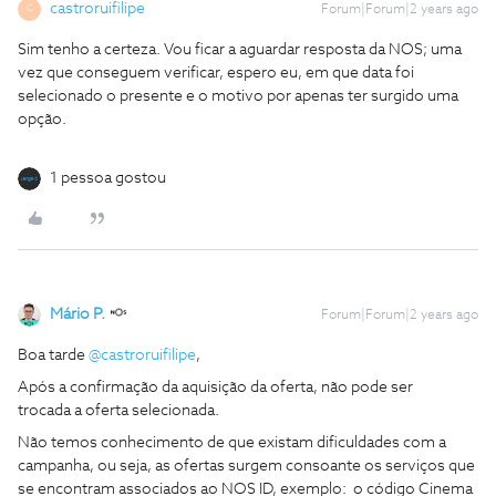
castroruifilipe
Forum|Forum|2 years ago
C
Sim tenho a certeza. Vou ficar a aguardar resposta da NOS; uma
vez que conseguem verificar, espero eu, em que data foi
selecionado o presente e o motivo por apenas ter surgido uma
opção.
1 pessoa gostou
Mário P.
Forum|Forum|2 years ago
Boa tarde
@castroruifilipe
,
Após a confirmação da aquisição da oferta, não pode ser
trocada a oferta selecionada.
Não temos conhecimento de que existam dificuldades com a
campanha, ou seja, as ofertas surgem consoante os serviços que
se encontram associados ao NOS ID, exemplo: o código Cinema