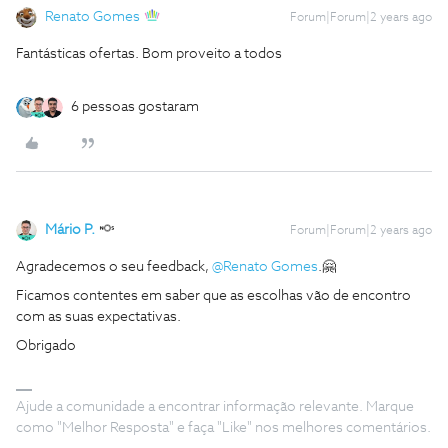
Renato Gomes
Forum|Forum|2 years ago
Fantásticas ofertas. Bom proveito a todos
6 pessoas gostaram
Mário P.
Forum|Forum|2 years ago
Agradecemos o seu feedback,
@Renato Gomes
.🤗
Ficamos contentes em saber que as escolhas vão de encontro
com as suas expectativas.
Obrigado
Ajude a comunidade a encontrar informação relevante. Marque
como "Melhor Resposta" e faça "Like" nos melhores comentários.