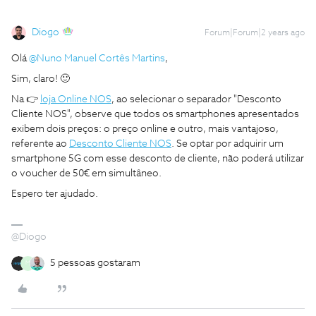
Diogo
Forum|Forum|2 years ago
Olá
@Nuno Manuel Cortês Martins
,
Sim, claro! 🙂
Na 👉
loja Online NOS
, ao selecionar o separador "Desconto
Cliente NOS", observe que todos os smartphones apresentados
exibem dois preços: o preço online e outro, mais vantajoso,
referente ao
Desconto Cliente NOS
. Se optar por adquirir um
smartphone 5G com esse desconto de cliente, não poderá utilizar
o voucher de 50€ em simultâneo.
Espero ter ajudado.
@Diogo
5 pessoas gostaram
M