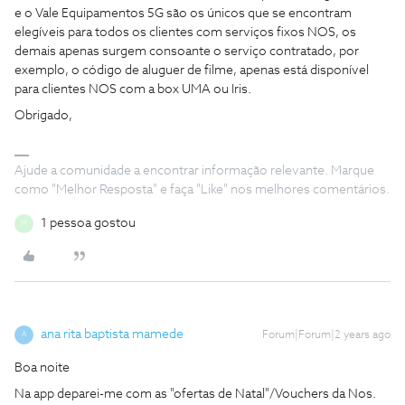
e o Vale Equipamentos 5G são os únicos que se encontram
elegíveis para todos os clientes com serviços fixos NOS, os
demais apenas surgem consoante o serviço contratado, por
exemplo, o código de aluguer de filme, apenas está disponível
para clientes NOS com a box UMA ou Iris.
Obrigado,
Ajude a comunidade a encontrar informação relevante. Marque
como "Melhor Resposta" e faça "Like" nos melhores comentários.
1 pessoa gostou
M
ana rita baptista mamede
Forum|Forum|2 years ago
A
Boa noite
Na app deparei-me com as "ofertas de Natal"/Vouchers da Nos.