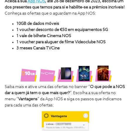
Aceda à sua
App NOS
, até 26 de dezembro de 2023, escolha um
dos presentes que temos para si e habilite-se a prémios incríveis!
Conheça as ofertas que o aguardam na App NOS:
10GB de dados móveis
1 voucher desconto de €50 em equipamentos 5G
1 vale de bilhete Cinema NOS
1 voucher para aluguer de filme Videoclube NOS
3 meses Canais TVCine
Saiba mais e ative uma das ofertas no banner “
O que pode a NOS
dar a quem já tem o que mais quer?
”. Escolha a sua oferta no
menu “
Vantagens
” da App NOS e siga os passos que indicamos
para cada uma das ofertas: