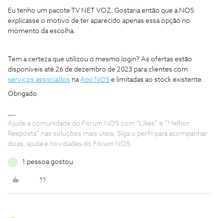
Eu tenho um pacote TV NET VOZ. Gostaria então que a NOS
explicasse o motivo de ter aparecido apenas essa opção no
momento da escolha.
Tem a certeza que utilizou o mesmo login? As ofertas estão
disponíveis até 26 de dezembro de 2023 para clientes com
serviços associados
na
App NOS
e limitadas ao stock existente.
Obrigado
Ajude a comunidade do Fórum NOS com “Likes” e “Melhor
Resposta” nas soluções mais úteis. Siga o perfil para acompanhar
dicas, ajuda e novidades do Fórum NOS.
1 pessoa gostou
M