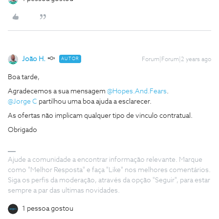
João H.
AUTOR
Forum|Forum|2 years ago
Boa tarde,
Agradecemos a sua mensagem
@Hopes.And.Fears
.
@Jorge C
partilhou uma boa ajuda a esclarecer.
As ofertas não implicam qualquer tipo de vinculo contratual.
Obrigado
Ajude a comunidade a encontrar informação relevante. Marque
como "Melhor Resposta" e faça "Like" nos melhores comentários.
Siga os perfis da moderação, através da opção "Seguir", para estar
sempre a par das ultimas novidades.
1 pessoa gostou