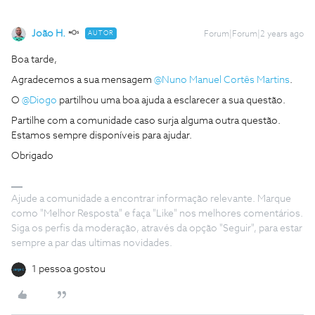
João H.
AUTOR
Forum|Forum|2 years ago
Boa tarde,
Agradecemos a sua mensagem
@Nuno Manuel Cortês Martins
.
O
@Diogo
partilhou uma boa ajuda a esclarecer a sua questão.
Partilhe com a comunidade caso surja alguma outra questão.
Estamos sempre disponíveis para ajudar.
Obrigado
Ajude a comunidade a encontrar informação relevante. Marque
como "Melhor Resposta" e faça "Like" nos melhores comentários.
Siga os perfis da moderação, através da opção "Seguir", para estar
sempre a par das ultimas novidades.
1 pessoa gostou