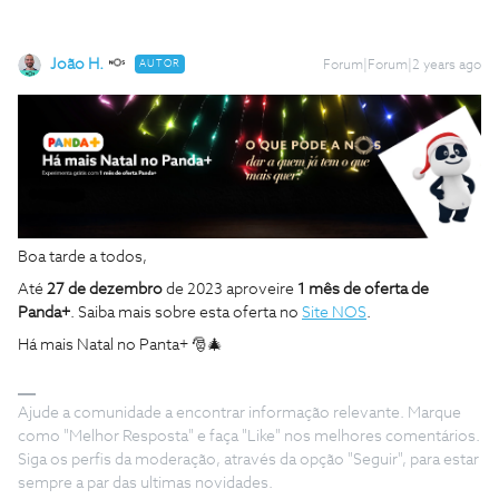
João H.
AUTOR
Forum|Forum|2 years ago
Boa tarde a todos,
Até
27 de dezembro
de 2023 aproveire
1 mês de oferta de
Panda+
. Saiba mais sobre esta oferta no
Site NOS
.
Há mais Natal no Panta+ 🎅🎄
Ajude a comunidade a encontrar informação relevante. Marque
como "Melhor Resposta" e faça "Like" nos melhores comentários.
Siga os perfis da moderação, através da opção "Seguir", para estar
sempre a par das ultimas novidades.