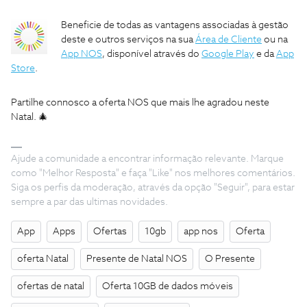
B
eneficie de todas as vantagens associadas à gestão
deste e outros serviços na sua
Área de Cliente
ou na
App NOS
, disponível através do
Google Play
e da
App
Store
.
Partilhe connosco a oferta NOS que mais lhe agradou neste
Natal. 🎄
Ajude a comunidade a encontrar informação relevante. Marque
como "Melhor Resposta" e faça "Like" nos melhores comentários.
Siga os perfis da moderação, através da opção "Seguir", para estar
sempre a par das ultimas novidades.
App
Apps
Ofertas
10gb
app nos
Oferta
oferta Natal
Presente de Natal NOS
O Presente
ofertas de natal
Oferta 10GB de dados móveis