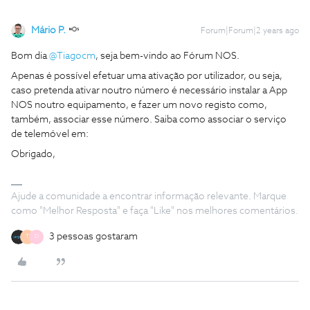
Mário P.
Forum|Forum|2 years ago
Bom dia
@Tiagocm
, seja bem-vindo ao Fórum NOS.
Apenas é possível efetuar uma ativação por utilizador, ou seja,
caso pretenda ativar noutro número é necessário instalar a App
NOS noutro equipamento, e fazer um novo registo como,
também, associar esse número. Saiba como associar o serviço
de telemóvel em:
Obrigado,
Ajude a comunidade a encontrar informação relevante. Marque
como "Melhor Resposta" e faça "Like" nos melhores comentários.
3 pessoas gostaram
T
D