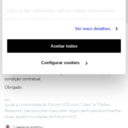
Precisa de ajuda?
Caso aceite, poderemos utilizar cookies para analisar
informação estatística (cookies de analítica), adaptar
este serviço às suas preferências e apresentar-lhe
Ver mais detalhes
funcionalidades (cookies de personalização e
Jorge C
Forum|Forum|2 years ago
funcionalidade) e adaptar anúncios aos seus interesses
A utilização do “voucher desconto de €50 em equipamentos 5G”
(cookies de publicidade personalizada). Pode gerir a
Aceitar todos
implica tempo de fidelização aos serviços NOS contratados?
utilização dos cookies clicando em "
Configurar
Cookies
".
Configurar cookies
Boa tarde
@Hopes.And.Fears
,
Não, as ofertas são de adesão gratuita e não alteram qualquer
condição contratual.
Obrigado
Ajude a comunidade do Fórum NOS com “Likes” e “Melhor
Resposta” nas soluções mais úteis. Siga o perfil para acompanhar
dicas, ajuda e novidades do Fórum NOS.
1 pessoa gostou