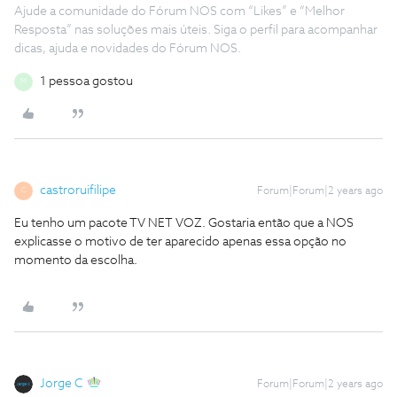
Ajude a comunidade do Fórum NOS com “Likes” e “Melhor
Resposta” nas soluções mais úteis. Siga o perfil para acompanhar
dicas, ajuda e novidades do Fórum NOS.
1 pessoa gostou
M
castroruifilipe
Forum|Forum|2 years ago
C
Eu tenho um pacote TV NET VOZ. Gostaria então que a NOS
explicasse o motivo de ter aparecido apenas essa opção no
momento da escolha.
Jorge C
Forum|Forum|2 years ago