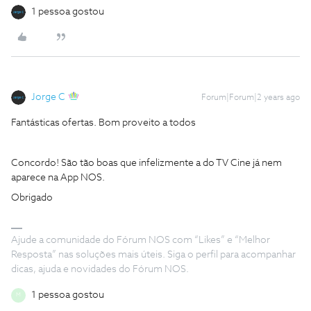
1 pessoa gostou
Jorge C
Forum|Forum|2 years ago
Fantásticas ofertas. Bom proveito a todos
Concordo! São tão boas que infelizmente a do TV Cine já nem
aparece na App NOS.
Obrigado
Ajude a comunidade do Fórum NOS com “Likes” e “Melhor
Resposta” nas soluções mais úteis. Siga o perfil para acompanhar
dicas, ajuda e novidades do Fórum NOS.
1 pessoa gostou
M