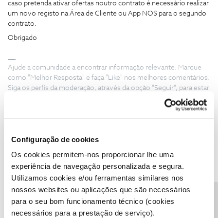
caso pretenda ativar ofertas noutro contrato é necessário realizar
um novo registo na Área de Cliente ou App NOS para o segundo
contrato.
Obrigado
Ajude a comunidade a encontrar informação relevante. Marque
como "Melhor Resposta" e faça "Like" nos melhores comentários.
Siga os perfis da moderação, através da opção "Seguir", para estar
sempre a par das ultimas novidades.
1 pessoa gostou
Configuração de cookies
Os cookies permitem-nos proporcionar lhe uma
experiência de navegação personalizada e segura.
Hopes.And.Fears
Utilizamos cookies e/ou ferramentas similares nos
Forum|Forum|2 years ago
H
nossos websites ou aplicações que são necessários
A utilização do “voucher desconto de €50 em equipamentos 5G”
para o seu bom funcionamento técnico (cookies
implica tempo de fidelização aos serviços NOS contratados?
necessários para a prestação de serviço).