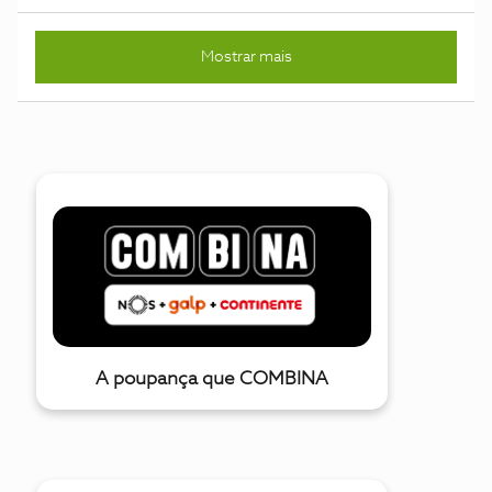
identificou como representante da NOS, chamada Lúcia
Maia, através do número 96******* (nº pessoal) e do
Mostrar mais
93******** (nº da empresa). Nesse contacto foi-lhes
apresentada uma proposta para mudança de operadora com
condições que aparentavam ser mais vantajosas do que o
serviço que tinham na altura.Foi-lhes explicado que, apesar
de ainda faltarem cerca de dois meses para terminar o
contrato com a operadora anterior, a mudança poderia
avançar. Segundo a informação transmitida, os serviços
ficariam a funcionar de imediato, sendo aplicado um
determinado valor no primeiro mês e, a partir do segundo
mês, um valor ainda mais baixo do que o que pagavam
anteriormente. Durante esse contacto, a referida senhora
demonstrou-se disponível para acompanhar todo o
processo e prestar apoio sempre q
A poupança que COMBINA