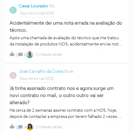
profissionalismo, competência e atitude positiva.
Cesar Lourador
Bit
C
Demonstrou uma genuína preocupação em compreender a
Sou novo na NOS
situação, ouvir atentamente o problema apresentado e
procurar a melhor solução possível.Ao longo de todo o
Acidentalmente dei uma nota errada na avaliação do
processo, mostrou uma enorme disponibilidade para
técnico.
explicar cada passo, esclarecer dúvidas e certificar-se de que
Após uma chamada de avaliação do técnico que me tratou
eu compreendia o que estava a acontecer. Nunca transmitiu
da instalação de produtos NOS, acidentalmente enviei nota
pressa ou desinteresse; pelo contrário, fez-me sentir
0 quando a minha intenção seria 10.Pergunto onde posso
ouvido, respeitado e valorizado enquanto cliente.A forma
6
2 meses atrás
0
corrigir o meu erro?Obrigado.
como lidou com a situação é um excelente exemplo de
como o atendimento ao cliente deve ser conduzido. Se as
José Carvalho da Costa
Byte
empresas utilizassem profissionais como a Ana Leão como
J
referência para formação e atendimento, certamente teriam
Sou novo na NOS
mais clientes satisfei
Já tinha assinado contrato nos e agora surge um
novi contrato no mail, o outro outro vai ser
alterado?
Há cerca de 2 semanas assinei contrato com a NOS, hoje,
depois de contactar a empresa por terem falhado 2 vezes a
instalação do serviço, um colaborador marcou nova data de
4
2 meses atrás
0
instalação e mandou novo contrato, o que isto pode