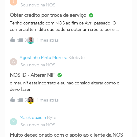
J
valor indicado no contrato! Além disso, colocaram-me o
não consegui identificar qual.Liguei para
Sou novo na NOS
serviço apenas há 1 semana, não percebo porque é que
tenho de liquidar a fatura agora…Aguardo que me liguem e
Obter crédito por troca de serviço
me esclareçam!
Tenho contratado com NOS ao fim de Avril passado. O
comercial tem dito que poderia obter um crédito por el
custo do serviço paralelo com o operador antigo e por o
3
1 mês atrás
0
custo da penalidade por cancelamento. Agora ja tenho as
duas faturas do meu operador antigo. Como posso obter o
crédito NOS?
Agostinho Pinto Moreira
Kilobyte
A
Sou novo na NOS
NOS ID - Alterar NIF
o meu nif esta incorreto e eu nao consigo alterar como o
devo fazer
5
1 mês atrás
0
Malek obaidin
Byte
M
Sou novo na NOS
Muito dececionado com o apoio ao cliente da NOS