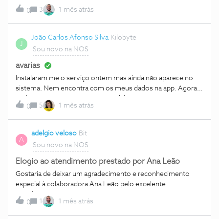
pagou na Loja NOS Funchal - Anadia Shopping.” Mas não
3
1 mês atrás
0
recebi nenhum email com recebo ou referência de
encomenda , conseguia me ajudar pff
João Carlos Afonso Silva
Kilobyte
J
Sou novo na NOS
avarias
Instalaram me o serviço ontem mas ainda não aparece no
sistema. Nem encontra com os meus dados na app. Agora
tenho uma avaria e nem consigo falar com um assistente! A
5
1 mês atrás
0
linha de apoio diz que também não encontra os meus dados
e desliga! Má primeira impressão!
adelgio veloso
Bit
A
Sou novo na NOS
Elogio ao atendimento prestado por Ana Leão
Gostaria de deixar um agradecimento e reconhecimento
especial à colaboradora Ana Leão pelo excelente
atendimento que me prestou.Num momento em que,
1
1 mês atrás
0
infelizmente, o atendimento ao cliente nem sempre recebe
a atenção que merece, a Ana destacou-se pela sua paciência,