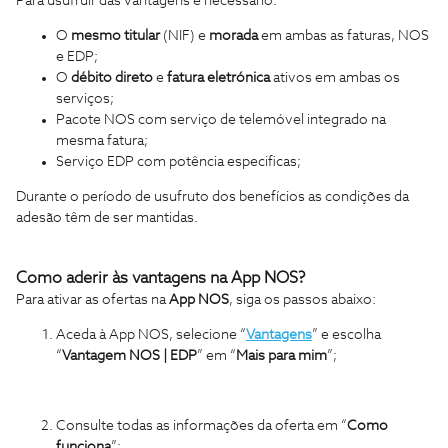
Para usufruir das vantagens é necessário:
O
mesmo
titular
(NIF) e
morada
em ambas as faturas, NOS
e EDP;
O
débito direto
e
fatura eletrónica
ativos em ambas os
serviços;
Pacote NOS com serviço de telemóvel integrado na
mesma fatura;
Serviço EDP com potência especificas;
Durante o período de usufruto dos benefícios as condições da
adesão têm de ser mantidas.
Como aderir às vantagens na App NOS?
Para ativar as ofertas na
App NOS
, siga os passos abaixo:
Aceda à App NOS, selecione “
Vantagens
” e escolha
“
Vantagem NOS | EDP
” em “
Mais para mim
”;
Consulte todas as informações da oferta em “
Como
funciona
”;