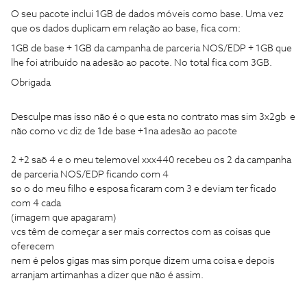
O seu pacote inclui 1GB de dados móveis como base. Uma vez
que os dados duplicam em relação ao base, fica com:
1GB de base + 1GB da campanha de parceria NOS/EDP + 1GB que
lhe foi atribuído na adesão ao pacote. No total fica com 3GB.
Obrigada
Desculpe mas isso não é o que esta no contrato mas sim 3x2gb e
não como vc diz de 1de base +1na adesão ao pacote
2 +2 saõ 4 e o meu telemovel xxx440 recebeu os 2 da campanha
de parceria NOS/EDP ficando com 4
so o do meu filho e esposa ficaram com 3 e deviam ter ficado
com 4 cada
(imagem que apagaram)
vcs têm de começar a ser mais correctos com as coisas que
oferecem
nem é pelos gigas mas sim porque dizem uma coisa e depois
arranjam artimanhas a dizer que não é assim.