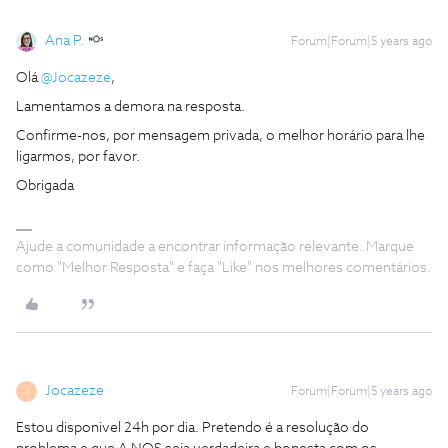
Ana P.
Forum|Forum|5 years ago
Olá
@Jocazeze
,
Lamentamos a demora na resposta.
Confirme-nos, por mensagem privada, o melhor horário para lhe
ligarmos, por favor.
Obrigada
Ajude a comunidade a encontrar informação relevante. Marque
como "Melhor Resposta" e faça "Like" nos melhores comentários.
Jocazeze
Forum|Forum|5 years ago
J
Estou disponivel 24h por dia. Pretendo é a resolução do