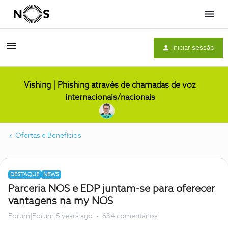
Menu
Iniciar sessão
Vishing | Phishing através de chamadas de voz
internacionais/nacionais
Ofertas e Benefícios
DESTAQUE
NEWS
Parceria NOS e EDP juntam-se para oferecer
vantagens na my NOS
Forum|Forum|5 years ago
634 comentários