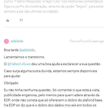
como "Melhor Resposta" e faça "Like" nos melhores comentários.
Siga os perfis da moderação, através da opção "Seguir", para estar
sempre a par das ultimas novidades.
adelaide
Forum|Forum|5 years ago
A
Boa tarde
@adelaide
,
Lamentamos o transtorno.
O
@Nelson Alves
deu uma boa ajuda a esclarecer a sua questão.
Caso surja alguma outra duvida, estamos sempre disponíveis
para ajudar.
Obrigado
Eu não tinha nenhuma questão. Só comentei o que está à vista,
publicidade enganosa, pelo menos para quem adere através da
EDP, onde não consta que só oferecem o dobro do plafond base.
Na EDP só diz que é o dobro dos dados moveis em todos os