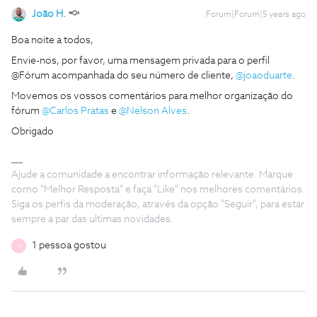
João H.
Forum|Forum|5 years ago
Boa noite a todos,
Envie-nos, por favor, uma mensagem privada para o perfil
@Fórum acompanhada do seu número de cliente,
@joaoduarte
.
Movemos os vossos comentários para melhor organização do
fórum
@Carlos Pratas
e
@Nelson Alves
.
Obrigado
Ajude a comunidade a encontrar informação relevante. Marque
como "Melhor Resposta" e faça "Like" nos melhores comentários.
Siga os perfis da moderação, através da opção "Seguir", para estar
sempre a par das ultimas novidades.
1 pessoa gostou
N