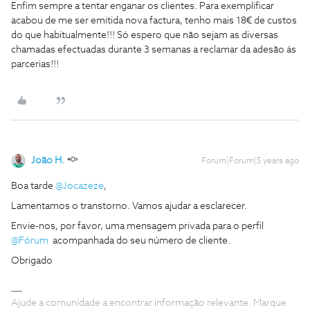
Enfim sempre a tentar enganar os clientes. Para exemplificar
acabou de me ser emitida nova factura, tenho mais 18€ de custos
do que habitualmente!!! Só espero que não sejam as diversas
chamadas efectuadas durante 3 semanas a reclamar da adesão ás
parcerias!!!
João H.
Forum|Forum|5 years ago
Boa tarde
@Jocazeze
,
Lamentamos o transtorno. Vamos ajudar a esclarecer.
Envie-nos, por favor, uma mensagem privada para o perfil
@Fórum
acompanhada do seu número de cliente.
Obrigado
Ajude a comunidade a encontrar informação relevante. Marque