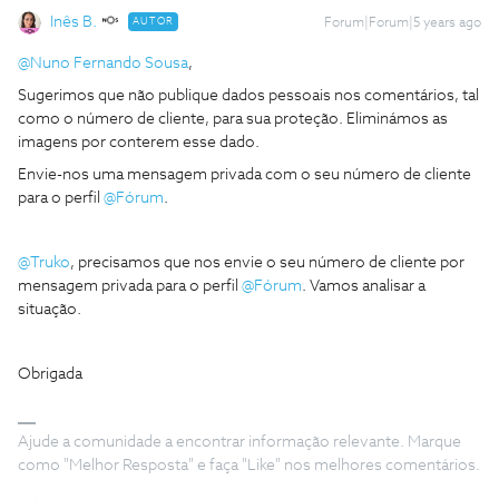
Inês B.
AUTOR
Forum|Forum|5 years ago
@Nuno Fernando Sousa
,
Sugerimos que não publique dados pessoais nos comentários, tal
como o número de cliente, para sua proteção. Eliminámos as
imagens por conterem esse dado.
Envie-nos uma mensagem privada com o seu número de cliente
para o perfil
@Fórum
.
@Truko
, precisamos que nos envie o seu número de cliente por
mensagem privada para o perfil
@Fórum
. Vamos analisar a
situação.
Obrigada
Ajude a comunidade a encontrar informação relevante. Marque
como "Melhor Resposta" e faça "Like" nos melhores comentários.