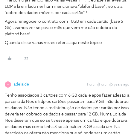
“Tal como já mencionado várias vezes”???…. eu aderi através da
EDP e lá em lado nenhum mencionava “plafond base” , só dizia
“dobro dos dados móveis por cada cartão” !
Agora renegociei o contrato com 10GB em cada cartão (base 5
Gb) , vamos ver se para o mês que vem me dão o dobro do
plafond base!
Quando disse varias vezes referia aqui neste topico.
adelaide
Forum|Forum|5 years ago
A
Tenho associados 3 cartões com 6 GB cada e após fazer adesão a
parceria da Nos e Edp os cartões passaram para 9 GB, não dobrou
os dados. Não tenho a redistribuição de dados por cartão por isso
deveria ter dobrado os dados e passar para 12 GB. Numa Loja da
Nos disseram que só se tivesse apenas um cartão é que dobrava
os dados mas como tinha 3 só atribuíram 3 GB a cada um. Na
descrição da oferta não menciona que só pode ser um cartão.