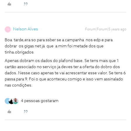
Nelson Alves
Forum|Forum|5 years ago
N
Boa tarde,era so para ssber se a campanha nos edp e para
dobrar os gigas net já que a mim foi metade dos que
tinha.obrigados
Apenas dobram os dados do plafond base. Se tens mais que 1
cartão associado no serviço ja deves ter a oferta do dobro dos
dados. Nesse caso apenas te vai acrescentar esse valor. Se tens 6
passa para 9. Foi o que aconteceu comigo e isso vem assinalado
nas condições.
4 pessoas gostaram
C