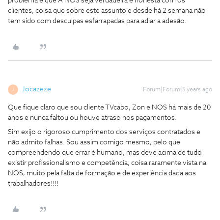
problema e que A NOS seja verdadeira e honesta com os
clientes, coisa que sobre este assunto e desde há 2 semana não
tem sido com desculpas esfarrapadas para adiar a adesão.
Jocazeze
Forum|Forum|5 years ago
J
Que fique claro que sou cliente TVcabo, Zon e NOS há mais de 20
anos e nunca faltou ou houve atraso nos pagamentos.
Sim exijo o rigoroso cumprimento dos serviços contratados e
não admito falhas. Sou assim comigo mesmo, pelo que
compreendendo que errar é humano, mas deve acima de tudo
existir profissionalismo e competência, coisa raramente vista na
NOS, muito pela falta de formação e de experiência dada aos
trabalhadores!!!!