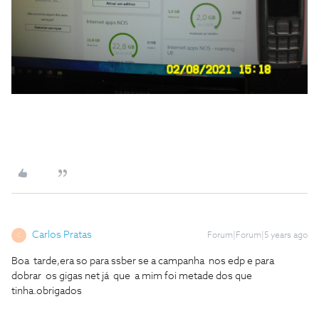
Carlos Pratas
Forum|Forum|5 years ago
C
Boa tarde,era so para ssber se a campanha nos edp e para
dobrar os gigas net já que a mim foi metade dos que
tinha.obrigados