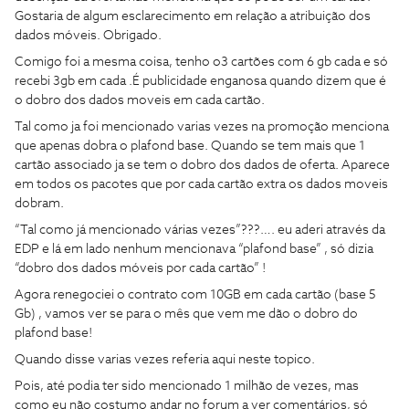
Gostaria de algum esclarecimento em relação a atribuição dos
dados móveis. Obrigado.
Comigo foi a mesma coisa, tenho o3 cartões com 6 gb cada e só
recebi 3gb em cada .É publicidade enganosa quando dizem que é
o dobro dos dados moveis em cada cartão.
Tal como ja foi mencionado varias vezes na promoção menciona
que apenas dobra o plafond base. Quando se tem mais que 1
cartão associado ja se tem o dobro dos dados de oferta. Aparece
em todos os pacotes que por cada cartão extra os dados moveis
dobram.
“Tal como já mencionado várias vezes”???…. eu aderi através da
EDP e lá em lado nenhum mencionava “plafond base” , só dizia
“dobro dos dados móveis por cada cartão” !
Agora renegociei o contrato com 10GB em cada cartão (base 5
Gb) , vamos ver se para o mês que vem me dão o dobro do
plafond base!
Quando disse varias vezes referia aqui neste topico.
Pois, até podia ter sido mencionado 1 milhão de vezes, mas
como eu não costumo andar no forum a ver comentários, só