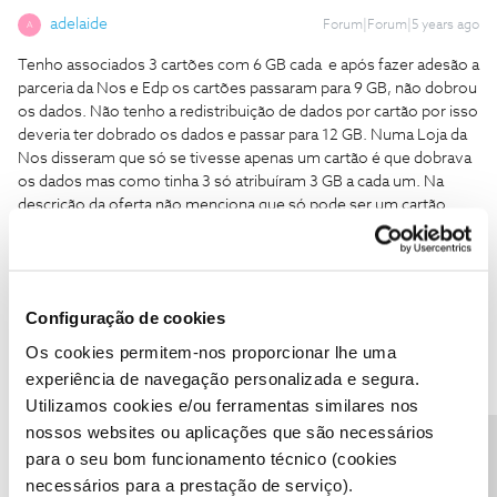
adelaide
Forum|Forum|5 years ago
A
Tenho associados 3 cartões com 6 GB cada e após fazer adesão a
parceria da Nos e Edp os cartões passaram para 9 GB, não dobrou
os dados. Não tenho a redistribuição de dados por cartão por isso
deveria ter dobrado os dados e passar para 12 GB. Numa Loja da
Nos disseram que só se tivesse apenas um cartão é que dobrava
os dados mas como tinha 3 só atribuíram 3 GB a cada um. Na
descrição da oferta não menciona que só pode ser um cartão.
Gostaria de algum esclarecimento em relação a atribuição dos
dados móveis. Obrigado.
Comigo foi a mesma coisa, tenho o3 cartões com 6 gb cada e só
recebi 3gb em cada .É publicidade enganosa quando dizem que é
Configuração de cookies
o dobro dos dados moveis em cada cartão.
Os cookies permitem-nos proporcionar lhe uma
experiência de navegação personalizada e segura.
Utilizamos cookies e/ou ferramentas similares nos
nossos websites ou aplicações que são necessários
para o seu bom funcionamento técnico (cookies
necessários para a prestação de serviço).
Nelson Alves
Forum|Forum|5 years ago
N