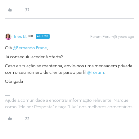
Inês B.
AUTOR
Forum|Forum|5 years ago
Olá
@Fernando Frade
,
Já conseguiu aceder à oferta?
Caso a situação se mantenha, envie-nos uma mensagem privada
com o seu número de cliente para o perfil
@Fórum
.
Obrigada
Ajude a comunidade a encontrar informação relevante. Marque
como "Melhor Resposta" e faça "Like" nos melhores comentários.