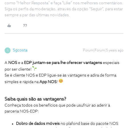
como "Melhor Resposta" e faça "Like" nos melhores comentários.
Siga os perfis da moderação, através da opção "Seguir", para estar
sempre a par das ultimas novidades.
Sgcosta
Forum|Forum|5 years ago
S
A
NOS
e a
EDP
juntam-se para lhe oferecer vantagens
especiais
por ser cliente!
Se é cliente NOS e EDP ligue-se às vantagens e adira de forma
simples e rápida na
App NOS
!
Saiba quais são as vantagens?
Conheça todos os benefícios que pode usufruir ao aderir à
parceria NOS-EDP:
Dobro de dados móveis
no plafond base do pacote NOS