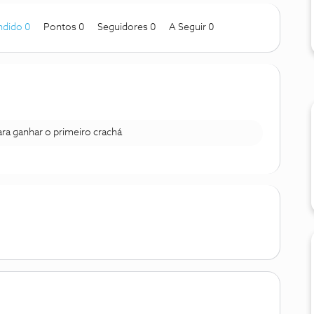
ndido 0
Pontos 0
Seguidores
0
A Seguir
0
para ganhar o primeiro crachá