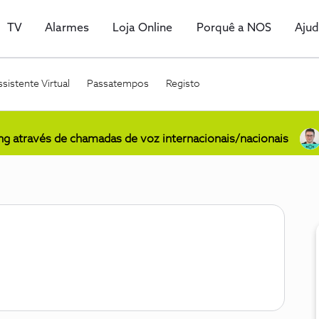
TV
Alarmes
Loja Online
Porquê a NOS
Aju
sistente Virtual
Passatempos
Registo
ing através de chamadas de voz internacionais/nacionais