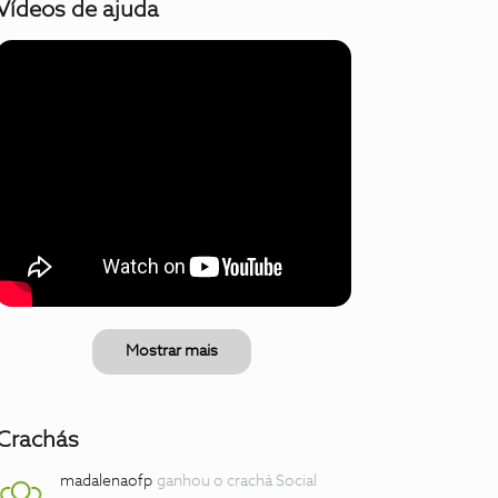
Vídeos de ajuda
Mostrar mais
Crachás
madalenaofp
ganhou o crachá Social