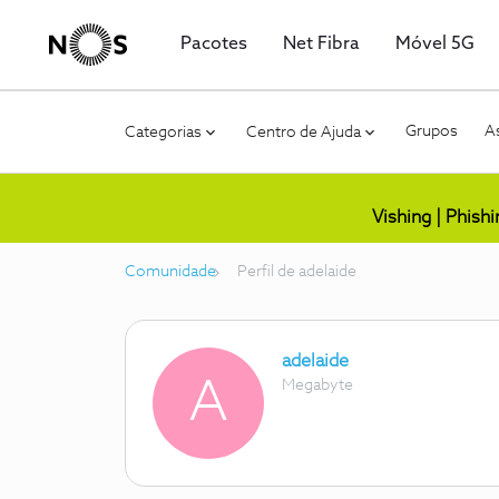
Pacotes
Net Fibra
Móvel 5G
Grupos
As
Categorias
Centro de Ajuda
Vishing | Phish
Comunidade
Perfil de adelaide
adelaide
A
Megabyte