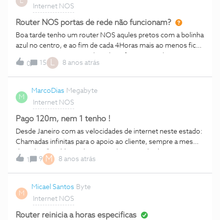
L
Internet NOS
tinha o meu canal a crescer gradualmente agora nem isso
consigo praticamente e estou a perder cada vez mais viewe
Router NOS portas de rede não funcionam?
Boa tarde tenho um router NOS aqules pretos com a bolinha
azul no centro, e ao fim de cada 4Horas mais ao menos fico
sem Internet nas portas de rede, já fiz várias reclamações e
L
15
8 anos atrás
0
até hoje nada, estou a escrever no fórum porque estou farto
de gastar dinheiro a ligar com a NOS, está para fazer 1 ano a
primeira reclamação, até hoje nada ficou resolvido... estou
MarcoDias
Megabyte
M
desiludido, alguem já teve este tipo de problema?
Internet NOS
Pago 120m, nem 1 tenho !
Desde Janeiro com as velocidades de internet neste estado:
Chamadas infinitas para o apoio ao cliente, sempre a mesma
desculpa: "Problema da zona, sobrecarga de clientes,
M
9
8 anos atrás
1
estamos a tentar resolver" Entretanto já vai para quase 5
meses que entre as 17H e as 00:00 fico sem praticamente
conseguir aceder há internet ! Já vi que é mais facil pedir aos
Micael Santos
Byte
M
vizinhos para sairem de casa para eu ter rede do que a Nós
Internet NOS
vir resolver o problema! Não espero que com este tópico
me venham resolver o problema, apenas partilhar esta
Router reinicia a horas especificas