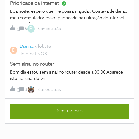
Prioridade da internet
Boa noite, espero que me possam ajudar. Gostava de dar ao
meu computador maior prioridade na utilização de internet,
visto que há imensa gente cá em casa, e eu sou o único que
R
5
8 anos atrás
0
usa a internet de uma maneira mais puxada (gaming,
essencialmente). Devido a ser muita gente a usar a internet,
o meu aproveitamento não tem sido o mesmo, e gostava
Dianna
Kilobyte
D
de saber se existe alguma maneira de dar prioridade a um
Internet NOS
dispositivo. Agradeço qualquer resposta.
Sem sinal no router
Bom dia estou sem sinal no router desde a 00:00 Aparece
isto no sinal do wi-fi
3
8 anos atrás
0
Mostrar mais