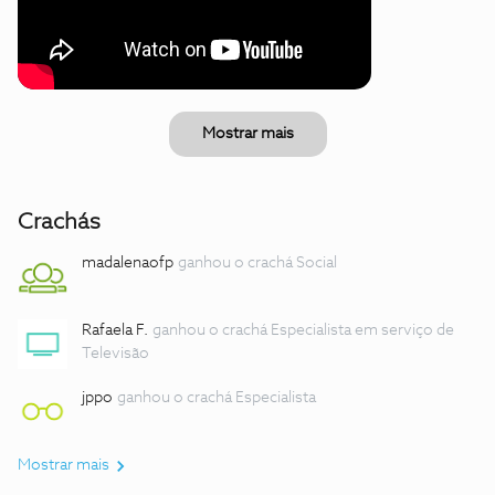
Mostrar mais
Crachás
madalenaofp
ganhou o crachá Social
Rafaela F.
ganhou o crachá Especialista em serviço de
Televisão
jppo
ganhou o crachá Especialista
Mostrar mais