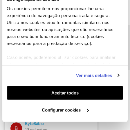
Os cookies permitem-nos proporcionar lhe uma
experiência de navegação personalizada e segura.
Utilizamos cookies e/ou ferramentas similares nos
Descubra as novidades de julho
nossos websites ou aplicações que são necessários
Precisa de ajuda?
para o seu bom funcionamento técnico (cookies
necessários para a prestação de serviço).
Caso aceite, poderemos utilizar cookies para analisar
informação estatística (cookies de analítica), adaptar
este serviço às suas preferências e apresentar-lhe
Ver mais detalhes
funcionalidades (cookies de personalização e
funcionalidade) e adaptar anúncios aos seus interesses
(cookies de publicidade personalizada). Pode gerir a
Aceitar todos
Hall of Fame de julho
utilização dos cookies clicando em "
Configurar
Cookies
".
Guimas
Configurar cookies
17 soluções
ByteSábio