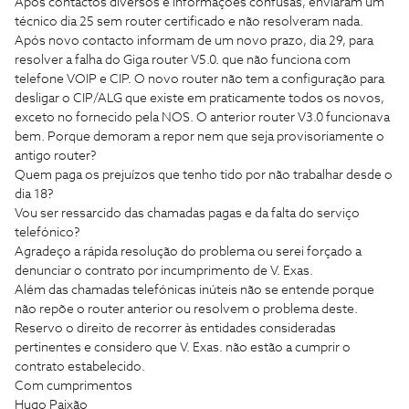
Após contactos diversos e informações confusas, enviaram um
técnico dia 25 sem router certificado e não resolveram nada.
Após novo contacto informam de um novo prazo, dia 29, para
resolver a falha do Giga router V5.0. que não funciona com
telefone VOIP e CIP. O novo router não tem a configuração para
desligar o CIP/ALG que existe em praticamente todos os novos,
exceto no fornecido pela NOS. O anterior router V3.0 funcionava
bem. Porque demoram a repor nem que seja provisoriamente o
antigo router?
Quem paga os prejuízos que tenho tido por não trabalhar desde o
dia 18?
Vou ser ressarcido das chamadas pagas e da falta do serviço
telefónico?
Agradeço a rápida resolução do problema ou serei forçado a
denunciar o contrato por incumprimento de V. Exas.
Além das chamadas telefónicas inúteis não se entende porque
não repõe o router anterior ou resolvem o problema deste.
Reservo o direito de recorrer às entidades consideradas
pertinentes e considero que V. Exas. não estão a cumprir o
contrato estabelecido.
Com cumprimentos
Hugo Paixão