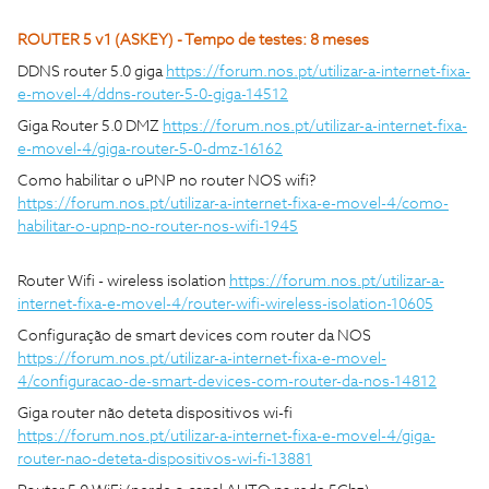
ROUTER 5 v1 (ASKEY) - Tempo de testes: 8 meses
DDNS router 5.0 giga
https://forum.nos.pt/utilizar-a-internet-fixa-
e-movel-4/ddns-router-5-0-giga-14512
Giga Router 5.0 DMZ
https://forum.nos.pt/utilizar-a-internet-fixa-
e-movel-4/giga-router-5-0-dmz-16162
Como habilitar o uPNP no router NOS wifi?
https://forum.nos.pt/utilizar-a-internet-fixa-e-movel-4/como-
habilitar-o-upnp-no-router-nos-wifi-1945
Router Wifi - wireless isolation
https://forum.nos.pt/utilizar-a-
internet-fixa-e-movel-4/router-wifi-wireless-isolation-10605
Configuração de smart devices com router da NOS
https://forum.nos.pt/utilizar-a-internet-fixa-e-movel-
4/configuracao-de-smart-devices-com-router-da-nos-14812
Giga router não deteta dispositivos wi-fi
https://forum.nos.pt/utilizar-a-internet-fixa-e-movel-4/giga-
router-nao-deteta-dispositivos-wi-fi-13881