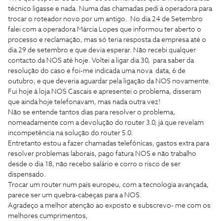
técnico ligasse e nada. Numa das chamadas pedi à operadora para
trocar o roteador novo por um antigo. No dia 24 de Setembro
falei com a operadora Márcia Lopes que informou ter aberto o
processo e reclamação, mas só teria resposta da empresa até o
dia 29 de setembro e que devia esperar. Não recebi qualquer
contacto da NOS até hoje. Voltei a ligar dia 30, para saber da
resolução do caso e foi-me indicada uma nova data, 6 de
outubro, e que deveria aguardar pela ligação da NOS novamente.
Fui hoje à loja NOS Cascais e apresentei o problema, disseram
que ainda hoje telefonavam, mas nada outra vez!
Não se entende tantos dias para resolver o problema,
nomeadamente com a devolução do router 3.0, já que revelam
incompetência na solução do router 5.0.
Entretanto estou a fazer chamadas telefónicas, gastos extra para
resolver problemas laborais, pago fatura NOS e não trabalho
desde o dia 18, não recebo salário e corro o risco de ser
dispensado.
Trocar um router num país europeu, com a tecnologia avançada,
parece ser um quebra-cabeças para a NOS.
Agradeço a melhor atenção ao exposto e subscrevo- me com os
melhores cumprimentos,