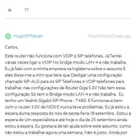
HugoGFPaixao
Forum|Forum|5 years ago
H
Carlos,
Este router não funciona com VOIP o SIP telefones. Já Tentei
várias vezes ligar o VOIP No bridge modo LAN 4 e não trabalha.
Eu já falei com a minha empresa na Inglaterra sobre o assunto E
eles disse-me a mim que tens que Desligar uma configuração
chamado SIP-ALG para os SIP Telefones e VOIP telefones para
trabalhar, nas configurações de Router Giga 5.0V Não tem essa
configuração Só tem o Bridge modo LAN 4 e não trabalha. Eu
tenho um Yealink Gigabit SIP Phone - T48G E funcionava bem
com o router 3.0V de NÓS E nunca teve problemas. Eu já estou à
espera duma resposta do nós de sexta-feira 18 setembro. Estou à
espera de Um especialista e até hoje o dia de 25 setembro ainda
estou à espera. Eu gostava de ter ajuda sobre este assunto, como
não estou a trabalhar agora uma semana, Não é justo, Ainda por