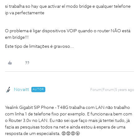
si trabalha so hay que activar el modo bridge e qualquer telefone
ip va perfectamente
O problema é ligar dispositivos VOIP quando o router NÃO está
em bridge!!!
Este tipo de limitações é gravoso...
Novaitt
AUTOR
Forum|Forum|5 years ago
Yealink Gigabit SIP Phone - T48G trabalha com LAN não trabalho
com linha 1 de telefone fixo por exemplo. E funcionava bem com
o Router 3.0v no LAN. Eu não sei que faço mais já tentei tudo, já
fazia as pesquisas todos na net e ainda estou à espera de uma
resposta de um especialista. 😡😡😡🤬