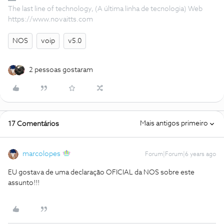
The last line of technology, (A última linha de tecnologia) Web
https://www.novaitts.com
NOS
voip
v5.0
2 pessoas gostaram
Mais antigos primeiro
17 Comentários
marcolopes
Forum|Forum|6 years ago
EU gostava de uma declaração OFICIAL da NOS sobre este
assunto!!!