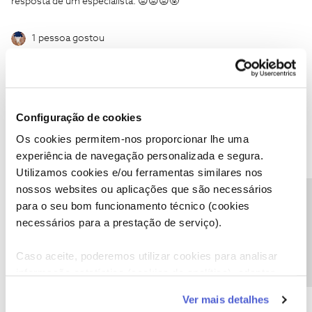
resposta de um especialista. 😡😡😡🤬
1 pessoa gostou
Configuração de cookies
HugoGFPaixao
Forum|Forum|5 years ago
H
Os cookies permitem-nos proporcionar lhe uma
Que eu saiba é só ligar na line 1 e está a funcionar. o router está
experiência de navegação personalizada e segura.
azul fixo?
Utilizamos cookies e/ou ferramentas similares nos
Yealink Gigabit SIP Phone - T48G trabalha com LAN não trabalho
nossos websites ou aplicações que são necessários
com linha 1 de telefone fixo por exemplo. E funcionava bem com
Precisa de ajuda?
para o seu bom funcionamento técnico (cookies
o Router 3.0v no LAN. Eu não sei que faço mais já tentei tudo, já
necessários para a prestação de serviço).
fazia as pesquisas todos na net e ainda estou à espera de uma
resposta de um especialista. 😡😡😡🤬
Caso aceite, poderemos utilizar cookies para analisar
informação estatística (cookies de analítica), adaptar
este serviço às suas preferências e apresentar-lhe
Ver mais detalhes
funcionalidades (cookies de personalização e