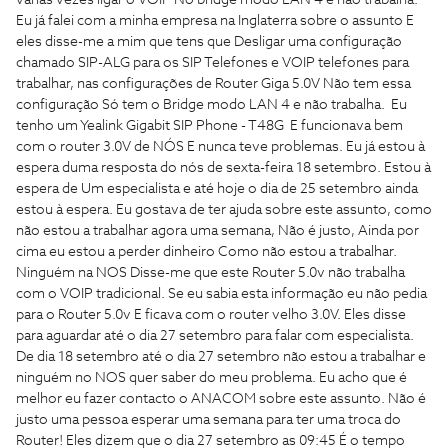
Eu já falei com a minha empresa na Inglaterra sobre o assunto E
eles disse-me a mim que tens que Desligar uma configuração
chamado SIP-ALG para os SIP Telefones e VOIP telefones para
trabalhar, nas configurações de Router Giga 5.0V Não tem essa
configuração Só tem o Bridge modo LAN 4 e não trabalha. Eu
tenho um Yealink Gigabit SIP Phone - T48G E funcionava bem
com o router 3.0V de NÓS E nunca teve problemas. Eu já estou à
espera duma resposta do nós de sexta-feira 18 setembro. Estou à
espera de Um especialista e até hoje o dia de 25 setembro ainda
estou à espera. Eu gostava de ter ajuda sobre este assunto, como
não estou a trabalhar agora uma semana, Não é justo, Ainda por
cima eu estou a perder dinheiro Como não estou a trabalhar.
Ninguém na NOS Disse-me que este Router 5.0v não trabalha
com o VOIP tradicional. Se eu sabia esta informação eu não pedia
para o Router 5.0v E ficava com o router velho 3.0V. Eles disse
para aguardar até o dia 27 setembro para falar com especialista.
De dia 18 setembro até o dia 27 setembro não estou a trabalhar e
ninguém no NOS quer saber do meu problema. Eu acho que é
melhor eu fazer contacto o ANACOM sobre este assunto. Não é
justo uma pessoa esperar uma semana para ter uma troca do
Router! Eles dizem que o dia 27 setembro as 09:45 É o tempo