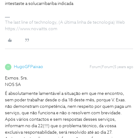
intestaste a solucarribariba indicada
The last line of technology, (A última linha de tecnologia) Web
https://www.novaitts.com
HugoGFPaixao
Forum|Forum|5 years ago
H
Exmos. Srs.
NOS SA
É absolutamente lamentável a situação em que me encontro,
sem poder trabalhar desde o dia 18 deste mês, porque V. Exas.
não demonstram competência, nem respeito por quem paga um
serviço, que não funciona e não o resolvem com brevidade.
Após vários contactos e sem respostas desses serviços,
informam no dia 22(!!!) que o problema técnico, da vossa
exclusiva responsabilidade, será resolvido até ao dia 27.