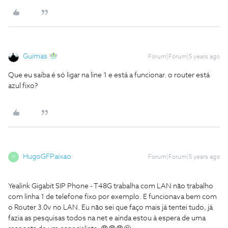
Guimas
Forum|Forum|5 years ago
Que eu saiba é só ligar na line 1 e está a funcionar. o router está
azul fixo?
HugoGFPaixao
Forum|Forum|5 years ago
H
Yealink Gigabit SIP Phone - T48G trabalha com LAN não trabalho
com linha 1 de telefone fixo por exemplo. E funcionava bem com
o Router 3.0v no LAN. Eu não sei que faço mais já tentei tudo, já
fazia as pesquisas todos na net e ainda estou à espera de uma