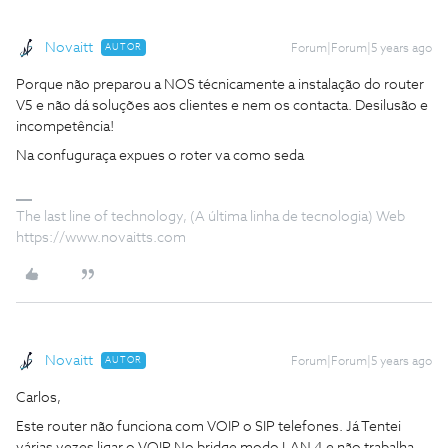
Novaitt
AUTOR
Forum|Forum|5 years ago
Porque não preparou a NOS técnicamente a instalação do router
V5 e não dá soluções aos clientes e nem os contacta. Desilusão e
incompetência!
Na confuguraça expues o roter va como seda
The last line of technology, (A última linha de tecnologia) Web
https://www.novaitts.com
Novaitt
AUTOR
Forum|Forum|5 years ago
Carlos,
Este router não funciona com VOIP o SIP telefones. Já Tentei
várias vezes ligar o VOIP No bridge modo LAN 4 e não trabalha.