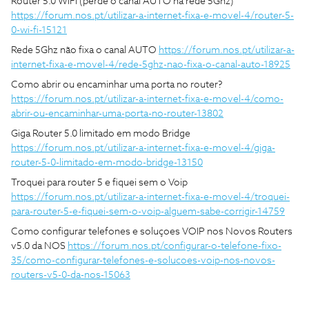
Router 5.0 WiFi (perde o canal AUTO na rede 5Ghz)
https://forum.nos.pt/utilizar-a-internet-fixa-e-movel-4/router-5-
0-wi-fi-15121
Rede 5Ghz não fixa o canal AUTO
https://forum.nos.pt/utilizar-a-
internet-fixa-e-movel-4/rede-5ghz-nao-fixa-o-canal-auto-18925
Como abrir ou encaminhar uma porta no router?
https://forum.nos.pt/utilizar-a-internet-fixa-e-movel-4/como-
abrir-ou-encaminhar-uma-porta-no-router-13802
Giga Router 5.0 limitado em modo Bridge
https://forum.nos.pt/utilizar-a-internet-fixa-e-movel-4/giga-
router-5-0-limitado-em-modo-bridge-13150
Troquei para router 5 e fiquei sem o Voip
https://forum.nos.pt/utilizar-a-internet-fixa-e-movel-4/troquei-
para-router-5-e-fiquei-sem-o-voip-alguem-sabe-corrigir-14759
Como configurar telefones e soluçoes VOIP nos Novos Routers
v5.0 da NOS
https://forum.nos.pt/configurar-o-telefone-fixo-
35/como-configurar-telefones-e-solucoes-voip-nos-novos-
routers-v5-0-da-nos-15063