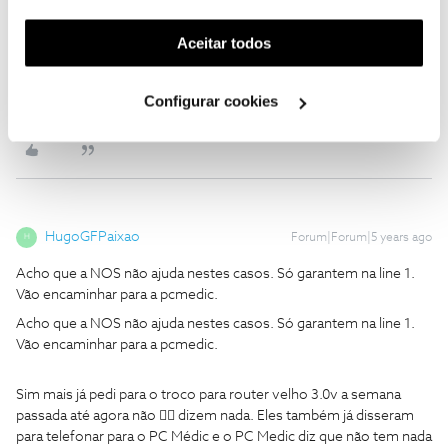
funcionalidade) e adaptar anúncios aos seus interesses
(cookies de publicidade personalizada). Pode gerir a
Guimas
Aceitar todos
Forum|Forum|5 years ago
utilização dos cookies clicando em "
Configurar
Acho que a NOS não ajuda nestes casos. Só garantem na line 1.
Cookies
".
Vão encaminhar para a pcmedic.
Configurar cookies
HugoGFPaixao
Forum|Forum|5 years ago
H
Acho que a NOS não ajuda nestes casos. Só garantem na line 1.
Vão encaminhar para a pcmedic.
Acho que a NOS não ajuda nestes casos. Só garantem na line 1.
Vão encaminhar para a pcmedic.
Sim mais já pedi para o troco para router velho 3.0v a semana
passada até agora não 👎🏻 dizem nada. Eles também já disseram
para telefonar para o PC Médic e o PC Medic diz que não tem nada