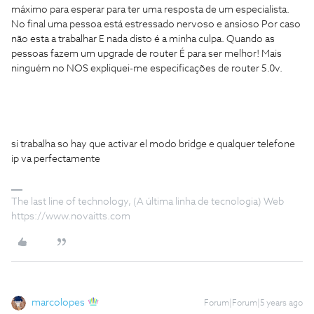
máximo para esperar para ter uma resposta de um especialista.
No final uma pessoa está estressado nervoso e ansioso Por caso
não esta a trabalhar E nada disto é a minha culpa. Quando as
pessoas fazem um upgrade de router É para ser melhor! Mais
ninguém no NOS expliquei-me especificações de router 5.0v.
si trabalha so hay que activar el modo bridge e qualquer telefone
ip va perfectamente
The last line of technology, (A última linha de tecnologia) Web
https://www.novaitts.com
marcolopes
Forum|Forum|5 years ago