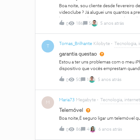
Boa noite, sou cliente desde fevereiro 
videoclube ? Já aluguei uns quantos a pr
bem, espero alguma resposta útil. Desde
186
5
5 anos atrás
0
Tomas_Brilhante
Kilobyte
Tecnologia, 
T
garantia questao
Estou a ter uns problemas com o meu iPho
dispositivo que vocês emprestam quando
50
1
5 anos atrás
0
Maria73
Megabyte
Tecnologia, internet
M
Telemóvel
Boa noite,É seguro ligar um telemóvel 
86
4
6 anos atrás
0