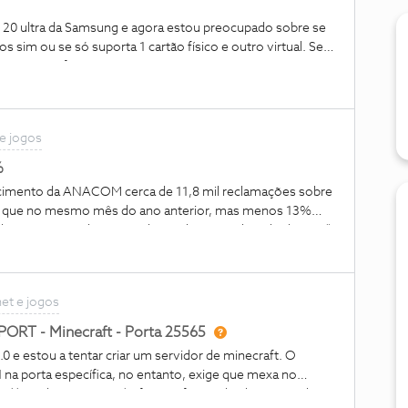
e 20 ultra da Samsung e agora estou preocupado sobre se
s sim ou se só suporta 1 cartão físico e outro virtual. Se
zer para transformar o meu cartão sim nos em cartão e-sim?
 e jogos
%
cimento da ANACOM cerca de 11,8 mil reclamações sobre
o que no mesmo mês do ano anterior, mas menos 13%
2020, que tinha registado o valor mais elevado do ano.“
os absolutos e relativos (+130%) ”“ A gestão dos
iços (19%) e as avarias (17%) foram os assuntos mais
 2020. “ Toda a informação em:https://www.anacom-
net e jogos
297/Reclamacoes_Agosto2020.pdf/8562fdfe-5f6f-498a-
mos à página de Facebook da NOS e quando visitamos
PORT - Minecraft - Porta 25565
ntes fóruns, bem vemos a quantidade de reclamações que as
 e estou a tentar criar um servidor de minecraft. O
dem ajudar e muito na análise, mas não representam a
na porta específica, no entanto, exige que mexa no
s com a NOS.De realçar também que a NOS já se deixou
s://aminhanet.nos.pt/ e fiz port forward pelo protocolo