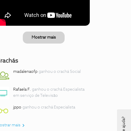
Mostrar mais
rachás
madalenaofp
ganhou o crachá Social
Rafaela F.
ganhou o crachá Especialista
em serviço de Televisão
jppo
ganhou o crachá Especialista
ostrar mais