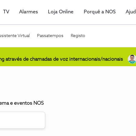
TV
Alarmes
Loja Online
Porquê a NOS
Aju
sistente Virtual
Passatempos
Registo
ing através de chamadas de voz internacionais/nacionais
inema e eventos NOS