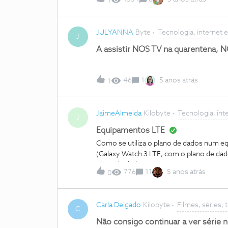
1
TCP da porta 25565, no entanto, ao tent
porta 25565 diz-me que a porta já está e
ambos os protocolos. Ao tentar verificar
JULYANNA
Byte
Tecnologia, internet 
sim, no entanto, não consigo aceder pelo
J
minecraft já que não consigo fazer por
A assistir NOS TV na quarentena, 
limitação do router?P.S: Não é um problem
porta 25565 como em todos os programa
46
1
5 anos atrás
1
JaimeAlmeida
Kilobyte
Tecnologia, int
J
Equipamentos LTE
Como se utiliza o plano de dados num e
(Galaxy Watch 3 LTE, com o plano de da
plano de dados?
776
11
5 anos atrás
0
Carla Delgado
Kilobyte
Filmes, séries, 
C
Não consigo continuar a ver série 