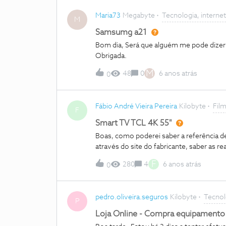
Maria73
Megabyte
Tecnologia, internet
M
Samsumg a21
Bom dia, Será que alguém me pode dize
Obrigada.
M
48
0
6 anos atrás
0
Fábio André Vieira Pereira
Kilobyte
Film
F
Smart TV TCL 4K 55"
Boas, como poderei saber a referência de
através do site do fabricante, saber as re
F
280
4
6 anos atrás
0
pedro.oliveira.seguros
Kilobyte
Tecnol
P
Loja Online - Compra equipamento