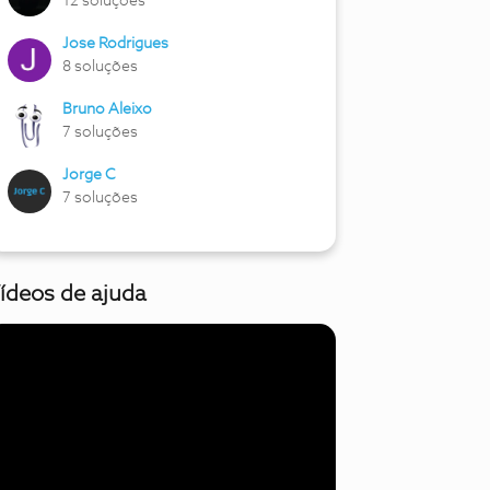
12 soluções
Jose Rodrigues
8 soluções
Bruno Aleixo
7 soluções
Jorge C
7 soluções
ídeos de ajuda