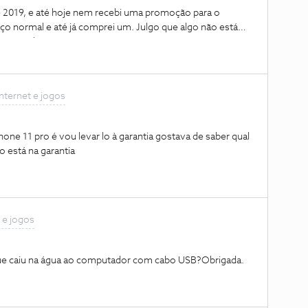
de 2019, e até hoje nem recebi uma promoção para o
eço normal e até já comprei um. Julgo que algo não está
 já agradeço.
internet e jogos
ne 11 pro é vou levar lo à garantia gostava de saber qual
 está na garantia
 e jogos
que caiu na água ao computador com cabo USB?Obrigada.