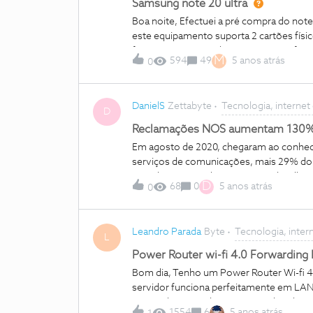
Samsung note 20 ultra
Boa noite, Efectuei a pré compra do not
este equipamento suporta 2 cartões físico
for um cartão virtual o que é preciso fa
M
594
49
5 anos atrás
0
Cumprimentos
DanielS
Zettabyte
Tecnologia, internet
D
Reclamações NOS aumentam 130
Em agosto de 2020, chegaram ao conhe
serviços de comunicações, mais 29% d
quando comparado com o mês de julho de 
D
68
0
5 anos atrás
0
a NOS aquele que mais aumentou em term
contratos (24%), o cancelamento de serv
reclamados neste sector, em agosto de
Leandro Parada
Byte
Tecnologia, inter
consumidor.pt/documents/20181/14650
L
9cb0-b2da573a6825 Ora bem, quando va
Power Router wi-fi 4.0 Forwarding 
este fórum, já para não falar nos resta
Bom dia, Tenho um Power Router Wi-fi 4.0
pessoas fazem, e pior, estes números po
servidor funciona perfeitamente em LAN 
totalidade de pessoas que têm problema
Forwarding Port do router. Acedi ao http
ultrapass
1554
6
5 anos atrás