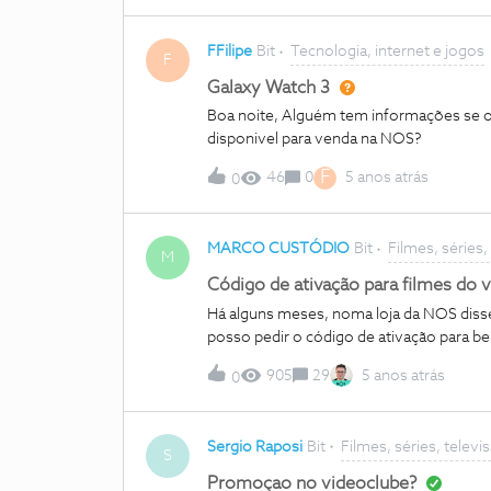
FFilipe
Bit
Tecnologia, internet e jogos
F
Galaxy Watch 3
Boa noite, Alguém tem informações se o
disponivel para venda na NOS?
F
46
0
5 anos atrás
0
MARCO CUSTÓDIO
Bit
Filmes, séries,
M
Código de ativação para filmes do 
Há alguns meses, noma loja da NOS disse
posso pedir o código de ativação para be
905
29
5 anos atrás
0
Sergio Raposi
Bit
Filmes, séries, telev
S
Promoçao no videoclube?