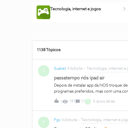
Tecnologia, internet e jogos
1138 Tópicos
Suárez
Kilobyte
Tecnologia, internet e
S
passatempo nós ipad air
Depois de instalar app da NOS troquei d
programas preferidos, mas com uma cond
S
197
11
5 anos atrás
1
Fgv
Kilobyte
Tecnologia, internet e jo
F