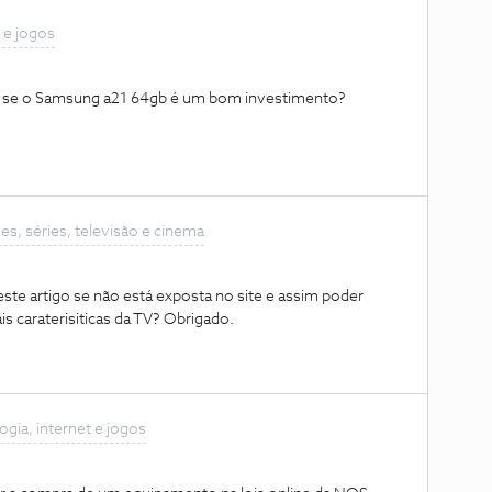
 e jogos
r se o Samsung a21 64gb é um bom investimento?
es, séries, televisão e cinema
ste artigo se não está exposta no site e assim poder
ais caraterisiticas da TV? Obrigado.
ogia, internet e jogos