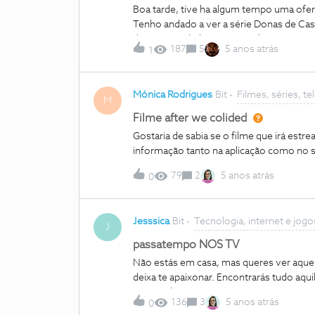
Boa tarde, tive ha algum tempo uma ofer
Tenho andado a ver a série Donas de Ca
dar continuidade à temporada que estou
187
5
5 anos atrás
1
resultados para a classificação etária se
problemas a aceder ao Nos Play (pedia par
router ficou resolvido, consegui entrar no
Mónica Rodrigues
Bit
Filmes, séries, t
conseguir. O nos play esta ok mas a sér
M
series no nos play estão ok. Alguém me 
Filme after we colided
Gostaria de sabia se o filme que irá estr
informação tanto na aplicação como no 
79
2
5 anos atrás
0
Jesssica
Bit
Tecnologia, internet e jogo
J
passatempo NOS TV
Não estás em casa, mas queres ver aque
deixa te apaixonar. Encontrarás tudo aqui
não perdes um minuto e muito mais. Des
136
3
5 anos atrás
0