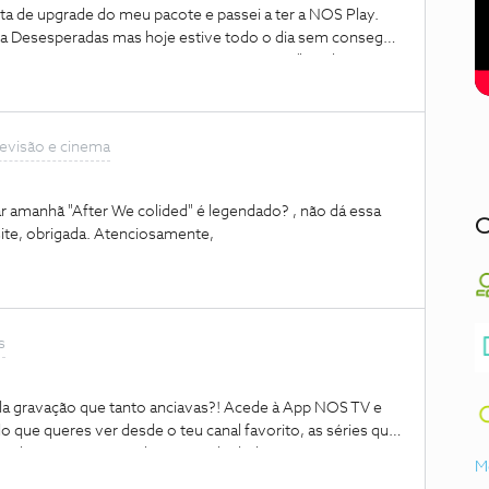
ta de upgrade do meu pacote e passei a ter a NOS Play.
sa Desesperadas mas hoje estive todo o dia sem conseguir
 a ver porque aparece sempre a mensagem "não há
lecionada". Só acontece com esta série e já ontem tive
a eu subscrever nos play por 7,5 euros). Ao reiniciar o
 nos play e ver a série mas hoje já reiniciei e continuo sem
elevisão e cinema
ie dá a mensagem de erro que coloquei acima. As outras
pode ajudar?? Obrigada
ear amanhã "After We colided" é legendado? , não dá essa
C
site, obrigada. Atenciosamente,
s
la gravação que tanto anciavas?! Acede à App NOS TV e
lo que queres ver desde o teu canal favorito, as séries que
te levar por um simples toque de dedo.
M