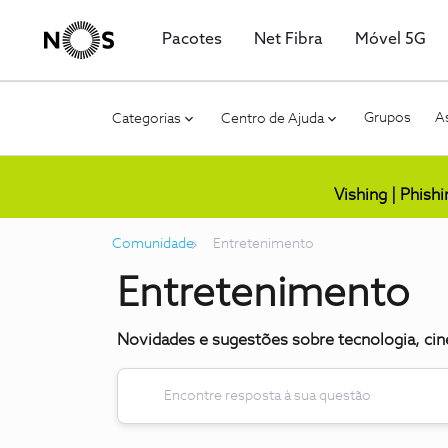
Pacotes
Net Fibra
Móvel 5G
Grupos
As
Categorias
Centro de Ajuda
Vishing | Phish
Comunidade
Entretenimento
Entretenimento
Novidades e sugestões sobre tecnologia, c