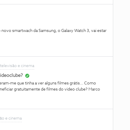
 novo smartwach da Samsung, o Galaxy Watch 3, vai estar
 televisão e cinema
videoclube?
ram-me que tinha a ver alguns filmes grátis... Como
neficiar gratuitamente de filmes do video clube? Marco
isão e cinema