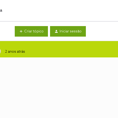
da
Criar tópico
Iniciar sessão
2 anos atrás